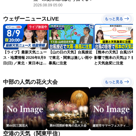
2026.08.09 05:00
ウェザーニュースLiVE
もっと見る
ライブ放送中
【ライブ】最新天気ニュー
【山の日の天気】台風接近
【熊本の天気】台風15号
ス・地震情報 2026年8月9
で東北・関東は激しい雨や
影響で熊本の天気は？ 猛
日(日) ／東北・東日本は急
暴風に注意
と天気急変に注意
な雷雨に注意〈ウェザーニ
ュースLiVEムーン・駒木結
衣／芳野達郎〉
中部の人気の花火大会
もっと見る
第44回三国花火
第80回按針祭海の花火大会
越前市サマーフェスティバル花火大会
空港の天気（関東甲信）