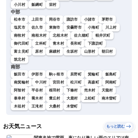
小川村
飯綱町
栄村
中部
松本市
上田市
岡谷市
諏訪市
小諸市
茅野市
塩尻市
佐久市
東御市
安曇野市
小海町
川上村
南牧村
南相木村
北相木村
佐久穂町
軽井沢町
御代田町
立科町
青木村
長和町
下諏訪町
富士見町
原村
麻績村
生坂村
山形村
朝日村
筑北村
南部
飯田市
伊那市
駒ヶ根市
辰野町
箕輪町
飯島町
南箕輪村
中川村
宮田村
松川町
高森町
阿南町
阿智村
平谷村
根羽村
下條村
売木村
天龍村
泰阜村
喬木村
豊丘村
大鹿村
上松町
南木曽町
木祖村
王滝村
大桑村
木曽町
お天気ニュース
もっと読む
関東各地で雷雨 夜になり激しい雨のエリアは南