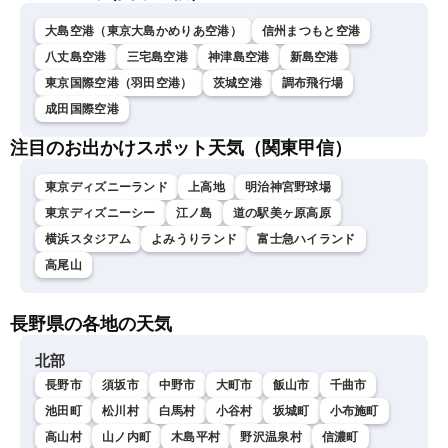
大島空港（東京大島かめりあ空港）
信州まつもと空港
八丈島空港
三宅島空港
神津島空港
新島空港
東京国際空港（羽田空港）
茨城空港
調布飛行場
成田国際空港
注目のお出かけスポット天気（関東甲信）
東京ディズニーランド
上高地
明治神宮野球場
東京ディズニーシー
江ノ島
道の駅美ヶ原高原
横浜スタジアム
よみうりランド
富士急ハイランド
高尾山
長野県の各地の天気
北部
長野市
須坂市
中野市
大町市
飯山市
千曲市
池田町
松川村
白馬村
小谷村
坂城町
小布施町
高山村
山ノ内町
木島平村
野沢温泉村
信濃町