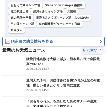
おおぐて湖キャンプ場
Stella Snow Campia 南信州
道の駅遠山郷
銀河もみじキャンプ場
天龍峡
道の駅信州平谷
星降るみさくぼキャンプ場 よつばの杜
弓の又キャンプ場
道の駅豊根グリーンポート宮嶋
水窪ダム
阿南町の防災情報を見る
最新のお天気ニュース
もっと読む
猛暑日地点数は大幅に減少 熊本県八代で全国最
高の37.4℃
2026.08.09 15:37
週間天気予報 お盆休みに台風15号が上陸の可能
性 厳しい暑さとゲリラ雷雨に注意
2026.08.09 14:28
「おもちゃ花火」を楽しむためのマナーや注意
点 未使用花火はどう捨てる？