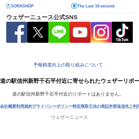
SORASHOP
The Last 10-second
ウェザーニュース公式SNS
予報精度向上の取り組みについて
道の駅信州新野千石平付近に寄せられたウェザーリポ
道の駅信州新野千石平付近のリポートはありません。
会社概要
利用規約
プライバシーポリシー
特定商取引法の表記
外部送信先
ご利
ウェザーニュース