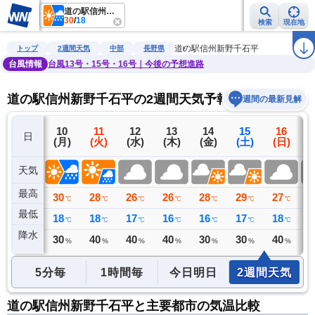
道の駅信州新野千石平
30
/
18
検索
現在地
雨雲レーダー
台風情報
地震情報
警報・注意報
2週間天気
ラ
道の駅信州新野千石平
トップ
2週間天気
中部
長野県
台風情報
台風13号・15号・16号｜今後の予想進路
道の駅信州新野千石平の2週間天気予報
週間の最新見解
9
10
11
12
13
14
15
16
日
(日)
(月)
(火)
(水)
(木)
(金)
(土)
(日)
(
天気
最高
21
30
28
26
26
28
29
27
2
℃
℃
℃
℃
℃
℃
℃
℃
最低
17
18
18
17
16
16
17
18
1
℃
℃
℃
℃
℃
℃
℃
℃
降水
0
30
40
40
40
30
30
40
4
リ
ミリ
%
%
%
%
%
%
%
5分毎
1時間毎
今日明日
2週間天気
道の駅信州新野千石平と主要都市の気温比較