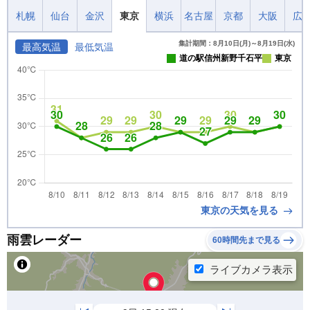
札幌
仙台
金沢
東京
横浜
名古屋
京都
大阪
広
集計期間：8月10日(月)～8月19日(水)
最高気温
最低気温
道の駅信州新野千石平
東京
東京の天気を見る
雨雲レーダー
60時間先まで見る