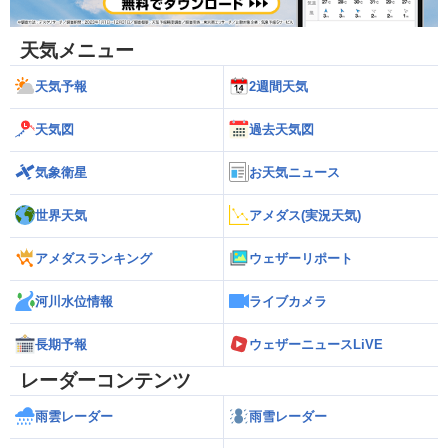
天気メニュー
天気予報
2週間天気
天気図
過去天気図
気象衛星
お天気ニュース
世界天気
アメダス(実況天気)
アメダスランキング
ウェザーリポート
河川水位情報
ライブカメラ
長期予報
ウェザーニュースLiVE
レーダーコンテンツ
雨雲レーダー
雨雪レーダー