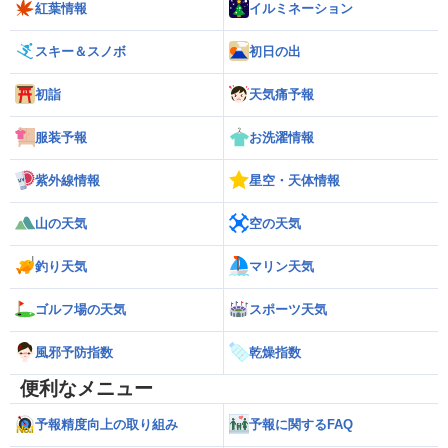
紅葉情報
イルミネーション
スキー＆スノボ
初日の出
初詣
天気痛予報
服装予報
お洗濯情報
紫外線情報
星空・天体情報
山の天気
空の天気
釣り天気
マリン天気
ゴルフ場の天気
スポーツ天気
風邪予防指数
乾燥指数
便利なメニュー
予報精度向上の取り組み
予報に関するFAQ