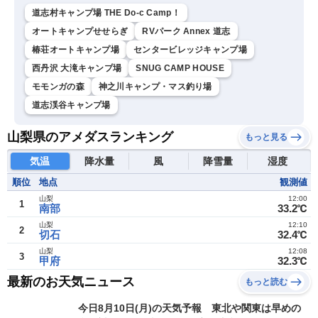
道志村キャンプ場 THE Do-c Camp！
オートキャンプせせらぎ
RVパーク Annex 道志
椿荘オートキャンプ場
センタービレッジキャンプ場
西丹沢 大滝キャンプ場
SNUG CAMP HOUSE
モモンガの森
神之川キャンプ・マス釣り場
道志渓谷キャンプ場
山梨県のアメダスランキング
もっと見る
気温
降水量
風
降雪量
湿度
順位
地点
観測値
山梨
12:00
1
南部
33.2℃
山梨
12:10
2
切石
32.4℃
山梨
12:08
3
甲府
32.3℃
最新のお天気ニュース
もっと読む
今日8月10日(月)の天気予報 東北や関東は早めの