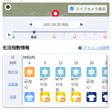
生活指数情報
アイコンの説明
日
10日(月)
6
9
12
15
18
21
時間
熱中症
天気痛
洗濯