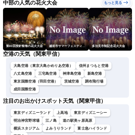
ュースLiVEコーヒータイ
中部の人気の花火大会
もっと見る
ム・小林李衣奈／有賀哲
夫〉
第80回按針祭海の花火大会
越前市サマーフェスティバル花火大会
多治見市制記念花火大会
空港の天気（関東甲信）
大島空港（東京大島かめりあ空港）
信州まつもと空港
八丈島空港
三宅島空港
神津島空港
新島空港
東京国際空港（羽田空港）
茨城空港
調布飛行場
成田国際空港
注目のお出かけスポット天気（関東甲信）
東京ディズニーランド
上高地
東京ディズニーシー
明治神宮野球場
江ノ島
道の駅美ヶ原高原
横浜スタジアム
よみうりランド
富士急ハイランド