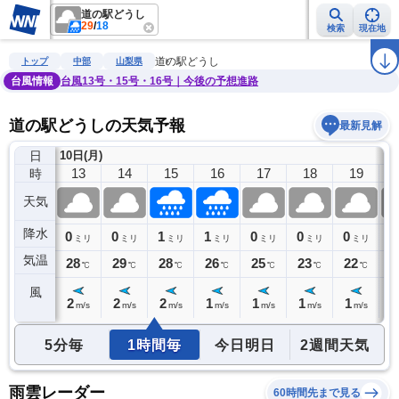
道の駅どうし
29
/
18
検索
現在地
雨雲レーダー
台風情報
地震情報
警報・注意報
2週間天気
ラ
道の駅どうし
トップ
中部
山梨県
台風情報
台風13号・15号・16号｜今後の予想進路
道の駅どうしの天気予報
最新見解
日
10日(月)
12
13
14
15
16
17
18
19
時
天気
降水
0
0
0
1
1
0
0
0
0
ミリ
ミリ
ミリ
ミリ
ミリ
ミリ
ミリ
ミリ
気温
29
28
29
28
26
25
23
22
2
℃
℃
℃
℃
℃
℃
℃
℃
風
2
2
2
2
1
1
1
1
1
m/s
m/s
m/s
m/s
m/s
m/s
m/s
m/s
5分毎
1時間毎
今日明日
2週間天気
雨雲レーダー
60時間先まで見る