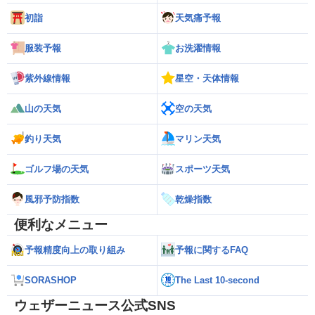
初詣
天気痛予報
服装予報
お洗濯情報
紫外線情報
星空・天体情報
山の天気
空の天気
釣り天気
マリン天気
ゴルフ場の天気
スポーツ天気
風邪予防指数
乾燥指数
便利なメニュー
予報精度向上の取り組み
予報に関するFAQ
SORASHOP
The Last 10-second
ウェザーニュース公式SNS