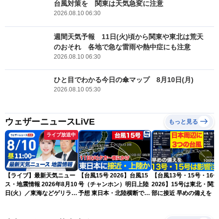
台風対策を 関東は天気急変に注意
2026.08.10 06:30
週間天気予報 11日(火)頃から関東や東北は荒天
のおそれ 各地で急な雷雨や熱中症にも注意
2026.08.10 06:30
ひと目でわかる今日の傘マップ 8月10日(月)
2026.08.10 05:30
ウェザーニュースLiVE
もっと見る
ライブ放送中
【ライブ】最新天気ニュー
【台風15号 2026】台風15
【台風13号・15号・16号
ス・地震情報 2026年8月10
号（チャンホン）明日上陸
2026】15号は東北・関
日(火）／東海などゲリラ雷
予想 東日本・北陸横断で大
部に接近 早めの備えを（
雨に注意 東北や関東は早め
雨や暴風に要警戒（10日9
日6時更新）
の台風対策を〈ウェザーニ
時現在）