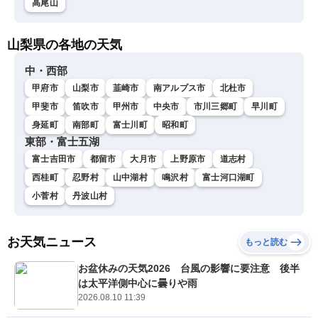
高尾山
山梨県の各地の天気
中・西部
甲府市
山梨市
韮崎市
南アルプス市
北杜市
甲斐市
笛吹市
甲州市
中央市
市川三郷町
早川町
身延町
南部町
富士川町
昭和町
東部・富士五湖
富士吉田市
都留市
大月市
上野原市
道志村
西桂町
忍野村
山中湖村
鳴沢村
富士河口湖町
小菅村
丹波山村
お天気ニュース
もっと読む
お盆休みの天気2026 台風の影響に要注意 後半
は太平洋側中心に曇りや雨
2026.08.10 11:39