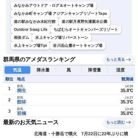
みなかみアウトドア・ログ＆オートキャンプ場
みなかみ町キャンプ場 アジアンキャンプリゾートTapa
道の駅みなかみ水紀行館
道の駅月夜野矢瀬親水公園
Outdoor Swag Life
ちばむらオートキャンパーズリゾート
相俣ダム
水上キャンプ場リバーストーン
水上キャンプ場Tipi
谷川岳山麓オートキャンプ場
群馬県のアメダスランキング
もっと見る
気温
降水量
風
降雪量
湿度
順位
地点
観測値
群馬
14:36
1
桐生
35.8℃
群馬
14:27
2
館林
35.3℃
群馬
13:46
3
前橋
35.0℃
最新のお天気ニュース
もっと読む
北海道・十勝岳で噴火 7月22日に22年ぶりに噴