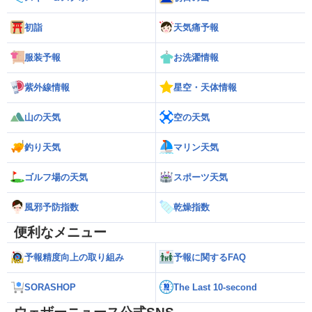
初詣
天気痛予報
服装予報
お洗濯情報
紫外線情報
星空・天体情報
山の天気
空の天気
釣り天気
マリン天気
ゴルフ場の天気
スポーツ天気
風邪予防指数
乾燥指数
便利なメニュー
予報精度向上の取り組み
予報に関するFAQ
SORASHOP
The Last 10-second