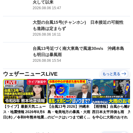
火して以来
2026.08.06 15:47
大型の台風15号(チャンホン) 日本接近の可能性
も進路は定まらず
2026.08.06 16:11
台風13号近づく南大東島で風速30m/s 沖縄本島
も明日は暴風雨
2026.08.06 15:54
ウェザーニュースLiVE
もっと見る
ライブ放送中
【ライブ】最新天気ニュー
【台風13号 2026】沖縄本
【雨情報】台風から離れ
ス・地震情報 2026年8月6
島・奄美地方の暴風・大雨
西日本太平洋側も雨 九
日(木) ／令和8年熊本地震情
のピークはいつまで続く？
を中心に大雨のおそれ
報 沖縄・奄美を台風13号
（6日18時更新）
が直撃〈ウェザーニュース