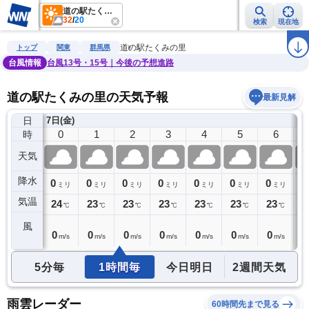
道の駅たくみの里
32
/
20
検索
現在地
雨雲レーダー
台風情報
地震情報
警報・注意報
2週間天気
ラ
道の駅たくみの里
トップ
関東
群馬県
台風情報
台風13号・15号｜今後の予想進路
道の駅たくみの里の天気予報
最新見解
日
6日(木)
7日(金)
23
0
1
2
3
4
5
6
時
天気
降水
0
0
0
0
0
0
0
0
0
ミリ
ミリ
ミリ
ミリ
ミリ
ミリ
ミリ
ミリ
気温
24
24
23
23
23
23
23
23
2
℃
℃
℃
℃
℃
℃
℃
℃
風
0
0
0
0
0
0
0
0
0
m/s
m/s
m/s
m/s
m/s
m/s
m/s
m/s
5分毎
1時間毎
今日明日
2週間天気
雨雲レーダー
60時間先まで見る