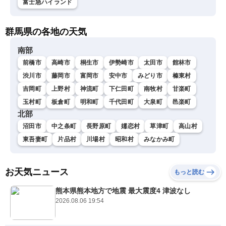
富士急ハイランド
群馬県の各地の天気
南部
前橋市
高崎市
桐生市
伊勢崎市
太田市
館林市
渋川市
藤岡市
富岡市
安中市
みどり市
榛東村
吉岡町
上野村
神流町
下仁田町
南牧村
甘楽町
玉村町
板倉町
明和町
千代田町
大泉町
邑楽町
北部
沼田市
中之条町
長野原町
嬬恋村
草津町
高山村
東吾妻町
片品村
川場村
昭和村
みなかみ町
お天気ニュース
もっと読む
熊本県熊本地方で地震 最大震度4 津波なし
2026.08.06 19:54