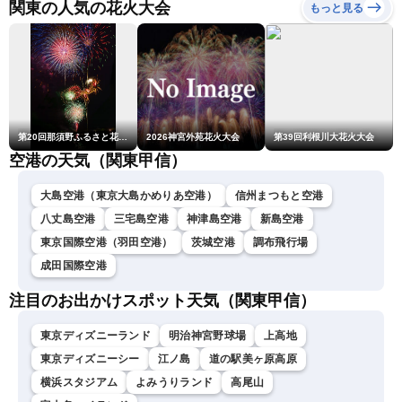
LiVEムーン・駒木結衣／本
関東の人気の花火大会
もっと見る
田竜也〉
第20回那須野ふるさと花火大会
2026神宮外苑花火大会
第39回利根川大花火大会
空港の天気（関東甲信）
大島空港（東京大島かめりあ空港）
信州まつもと空港
八丈島空港
三宅島空港
神津島空港
新島空港
東京国際空港（羽田空港）
茨城空港
調布飛行場
成田国際空港
注目のお出かけスポット天気（関東甲信）
東京ディズニーランド
明治神宮野球場
上高地
東京ディズニーシー
江ノ島
道の駅美ヶ原高原
横浜スタジアム
よみうりランド
高尾山