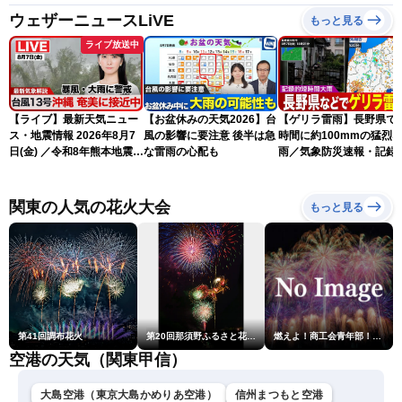
ウェザーニュースLiVE
もっと見る
ライブ放送中
【ライブ】最新天気ニュー
【お盆休みの天気2026】台
【ゲリラ雷雨】長野県で
ス・地震情報 2026年8月7
風の影響に要注意 後半は急
時間に約100mmの猛烈
日(金) ／令和8年熊本地震情
な雷雨の心配も
雨／気象防災速報・記録
報 台風13号の影響に警戒
短時間大雨
〈ウェザーニュースLiVEム
ーン・駒木結衣／内藤邦
関東の人気の花火大会
もっと見る
裕〉
第41回調布花火
第20回那須野ふるさと花火大会
燃えよ！商工会青年部！！第23回こうのす花火大会
空港の天気（関東甲信）
大島空港（東京大島かめりあ空港）
信州まつもと空港