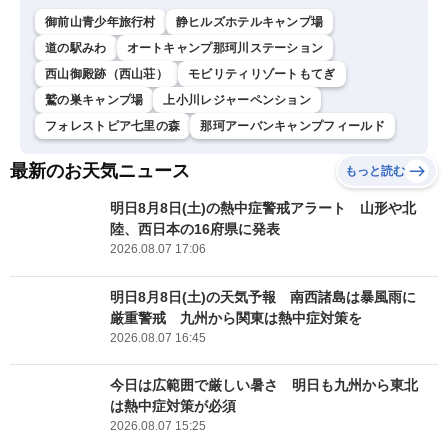
御前山青少年旅行村
静ヒルズホテルキャンプ場
道の駅みわ
オートキャンプ那珂川ステーション
西山御殿跡（西山荘）
モビリティリゾートもてぎ
鷲の巣キャンプ場
上小川レジャーペンション
フォレストピア七里の森
那珂アーバンキャンプフィールド
最新のお天気ニュース
もっと読む
明日8月8日(土)の熱中症警戒アラート 山形や北
陸、西日本の16府県に発表
2026.08.07 17:06
明日8月8日(土)の天気予報 南西諸島は暴風雨に
厳重警戒 九州から関東は熱中症対策を
2026.08.07 16:45
今日は広範囲で厳しい暑さ 明日も九州から東北
は熱中症対策が必須
2026.08.07 15:25