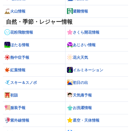
火山情報
避難情報
自然・季節・レジャー情報
花粉飛散情報
さくら開花情報
ほたる情報
あじさい情報
熱中症予報
花火天気
紅葉情報
イルミネーション
スキー＆スノボ
初日の出
初詣
天気痛予報
服装予報
お洗濯情報
紫外線情報
星空・天体情報