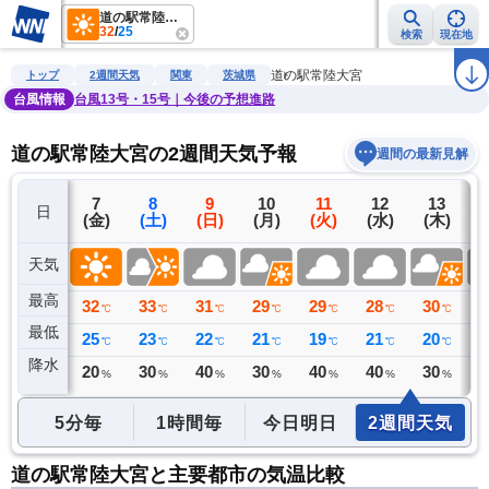
道の駅常陸大宮
32
/
25
検索
現在地
雨雲レーダー
台風情報
地震情報
警報・注意報
2週間天気
ラ
道の駅常陸大宮
トップ
2週間天気
関東
茨城県
台風情報
台風13号・15号｜今後の予想進路
道の駅常陸大宮の2週間天気予報
週間の最新見解
6
7
8
9
10
11
12
13
日
(木)
(金)
(土)
(日)
(月)
(火)
(水)
(木)
(
天気
最高
31
32
33
31
29
29
28
30
2
℃
℃
℃
℃
℃
℃
℃
℃
最低
22
25
23
22
21
19
21
20
2
℃
℃
℃
℃
℃
℃
℃
℃
降水
2
20
30
40
30
40
40
30
4
ミリ
%
%
%
%
%
%
%
5分毎
1時間毎
今日明日
2週間天気
道の駅常陸大宮と主要都市の気温比較