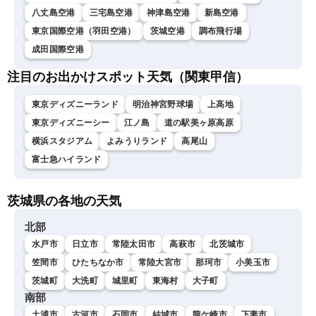
八丈島空港
三宅島空港
神津島空港
新島空港
東京国際空港（羽田空港）
茨城空港
調布飛行場
成田国際空港
注目のお出かけスポット天気（関東甲信）
東京ディズニーランド
明治神宮野球場
上高地
東京ディズニーシー
江ノ島
道の駅美ヶ原高原
横浜スタジアム
よみうりランド
高尾山
富士急ハイランド
茨城県の各地の天気
北部
水戸市
日立市
常陸太田市
高萩市
北茨城市
笠間市
ひたちなか市
常陸大宮市
那珂市
小美玉市
茨城町
大洗町
城里町
東海村
大子町
南部
土浦市
古河市
石岡市
結城市
龍ケ崎市
下妻市