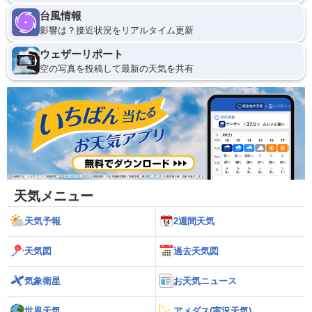
台風情報
影響は？接近状況をリアルタイム更新
ウェザーリポート
空の写真を投稿して最新の天気を共有
天気メニュー
天気予報
2週間天気
天気図
過去天気図
気象衛星
お天気ニュース
世界天気
アメダス(実況天気)