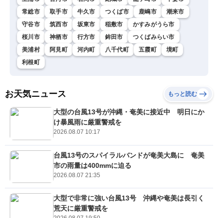
常総市
取手市
牛久市
つくば市
鹿嶋市
潮来市
守谷市
筑西市
坂東市
稲敷市
かすみがうら市
桜川市
神栖市
行方市
鉾田市
つくばみらい市
美浦村
阿見町
河内町
八千代町
五霞町
境町
利根町
お天気ニュース
もっと読む
大型の台風13号が沖縄・奄美に接近中 明日にか
け暴風雨に厳重警戒を
2026.08.07 10:17
台風13号のスパイラルバンドが奄美大島に 奄美
市の雨量は400mmに迫る
2026.08.07 21:35
大型で非常に強い台風13号 沖縄や奄美は長引く
荒天に厳重警戒を