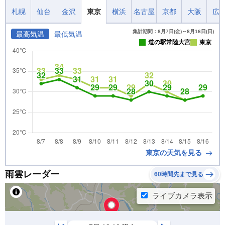
札幌
仙台
金沢
東京
横浜
名古屋
京都
大阪
広
集計期間：8月7日(金)～8月16日(日)
最高気温
最低気温
道の駅常陸大宮
東京
東京の天気を見る
雨雲レーダー
60時間先まで見る