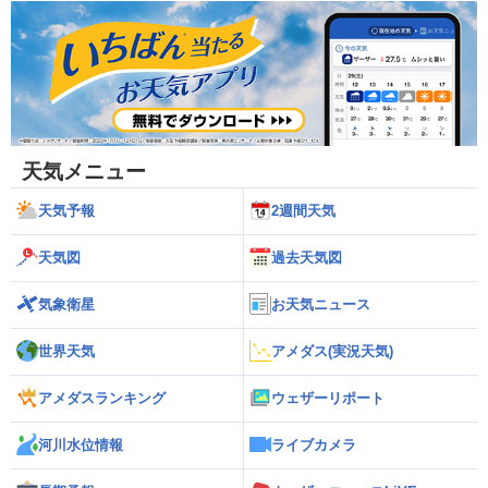
天気メニュー
天気予報
2週間天気
天気図
過去天気図
気象衛星
お天気ニュース
世界天気
アメダス(実況天気)
アメダスランキング
ウェザーリポート
河川水位情報
ライブカメラ