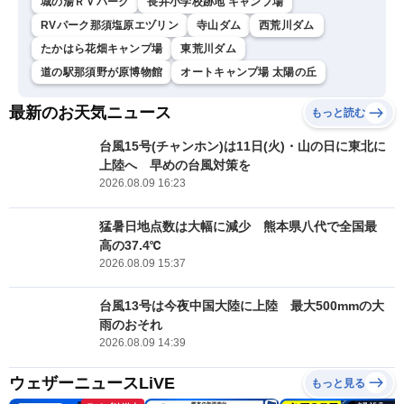
城の湯ＲＶパーク
長井小学校跡地 キャンプ場
RVパーク那須塩原エヅリン
寺山ダム
西荒川ダム
たかはら花畑キャンプ場
東荒川ダム
道の駅那須野が原博物館
オートキャンプ場 太陽の丘
最新のお天気ニュース
もっと読む
台風15号(チャンホン)は11日(火)・山の日に東北に
上陸へ 早めの台風対策を
2026.08.09 16:23
猛暑日地点数は大幅に減少 熊本県八代で全国最
高の37.4℃
2026.08.09 15:37
台風13号は今夜中国大陸に上陸 最大500mmの大
雨のおそれ
2026.08.09 14:39
ウェザーニュースLiVE
もっと見る