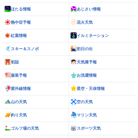
ほたる情報
あじさい情報
熱中症予報
花火天気
紅葉情報
イルミネーション
スキー＆スノボ
初日の出
初詣
天気痛予報
服装予報
お洗濯情報
紫外線情報
星空・天体情報
山の天気
空の天気
釣り天気
マリン天気
ゴルフ場の天気
スポーツ天気