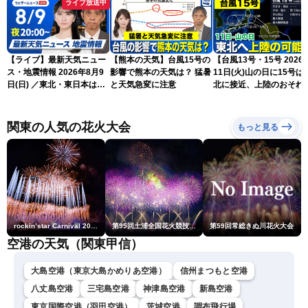
ライブ放送中
【ライブ】最新天気ニュー
【熊本の天気】台風15号の
【台風13号・15号 2026
ス・地震情報 2026年8月9
影響で熊本の天気は？ 猛暑
11日(火)山の日に15号は
日(日) ／東北・東日本は急
と天気急変に注意
北に接近、上陸のおそれ
な雷雨に注意〈ウェザーニ
（9日15時更新）
ュースLiVEムーン・駒木結
衣／芳野達郎〉
関東の人気の花火大会
もっと見る
rockin’star Carnival 2026
第95回土浦全国花火競技大会
第59回常総きぬ川花火大会
空港の天気（関東甲信）
大島空港（東京大島かめりあ空港）
信州まつもと空港
八丈島空港
三宅島空港
神津島空港
新島空港
東京国際空港（羽田空港）
茨城空港
調布飛行場