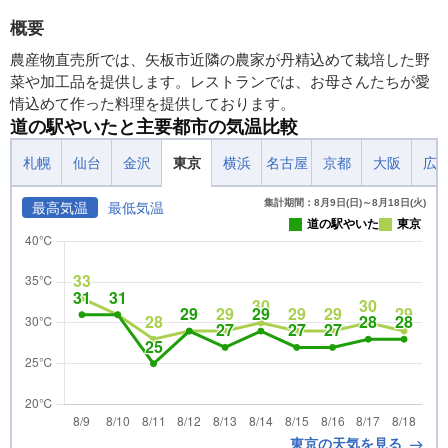
概要
農産物直売所では、矢板市近隣の農家が丹精込めて栽培した野
菜や加工品を提供します。レストランでは、お母さんたちが愛
情込めて作った料理を提供しております。
道の駅やいたと主要都市の気温比較
札幌
仙台
金沢
東京
横浜
名古屋
京都
大阪
広
集計期間：8月9日(日)～8月18日(火)
最高気温
最低気温
道の駅やいた
東京
東京の天気を見る