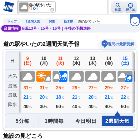
道の駅やいた
31
/
21
検索
現在地
雨雲レーダー
台風情報
地震情報
警報・注意報
2週間天気
ラ
道の駅やいた
トップ
2週間天気
関東
栃木県
台風情報
台風13号・15号・16号｜今後の予想進路
道の駅やいたの2週間天気予報
週間の最新見解
8
9
10
11
12
13
14
15
日
(土)
(日)
(月)
(火)
(水)
(木)
(金)
(土)
(
天気
最高
33
31
31
25
29
27
29
27
2
℃
℃
℃
℃
℃
℃
℃
℃
最低
22
21
20
18
21
20
21
22
2
℃
℃
℃
℃
℃
℃
℃
℃
降水
56
40
30
60
40
40
40
60
4
ミリ
%
%
%
%
%
%
%
5分毎
1時間毎
今日明日
2週間天気
施設の見どころ