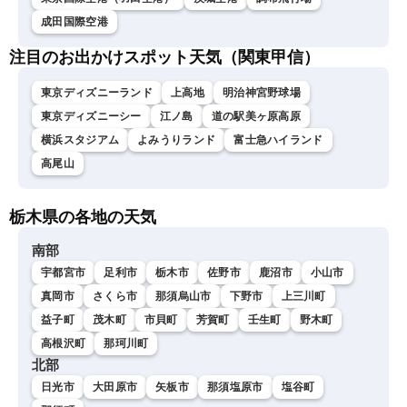
成田国際空港
注目のお出かけスポット天気（関東甲信）
東京ディズニーランド
上高地
明治神宮野球場
東京ディズニーシー
江ノ島
道の駅美ヶ原高原
横浜スタジアム
よみうりランド
富士急ハイランド
高尾山
栃木県の各地の天気
南部
宇都宮市
足利市
栃木市
佐野市
鹿沼市
小山市
真岡市
さくら市
那須烏山市
下野市
上三川町
益子町
茂木町
市貝町
芳賀町
壬生町
野木町
高根沢町
那珂川町
北部
日光市
大田原市
矢板市
那須塩原市
塩谷町