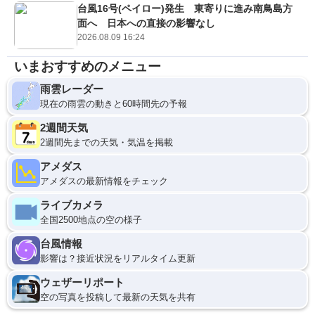
台風16号(ペイロー)発生 東寄りに進み南鳥島方
面へ 日本への直接の影響なし
2026.08.09 16:24
いまおすすめのメニュー
雨雲レーダー
現在の雨雲の動きと60時間先の予報
2週間天気
2週間先までの天気・気温を掲載
アメダス
アメダスの最新情報をチェック
ライブカメラ
全国2500地点の空の様子
台風情報
影響は？接近状況をリアルタイム更新
ウェザーリポート
空の写真を投稿して最新の天気を共有