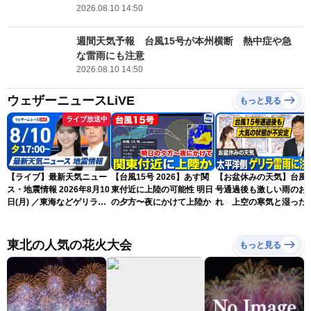
2026.08.10 14:50
週間天気予報 台風15号が本州横断 熱中症や急
な雷雨にも注意
2026.08.10 14:50
ウェザーニュースLiVE
もっと見る
ライブ放送中
【ライブ】最新天気ニュー
【台風15号 2026】あす関
【お盆休みの天気】台風1
ス・地震情報 2026年8月10
東付近に上陸の可能性 明日
号通過後も激しい雨のお
日(月) ／東海などゲリラ雷
の夕方〜夜にかけて上陸か
れ 上空の寒気と湿った
雨に注意 東北や関東は早め
気でゲリラ雷雨に注意
の台風対策を〈ウェザーニ
ュースLiVEイブニング・駒
東北の人気の花火大会
もっと見る
木結衣／宇野沢達也〉