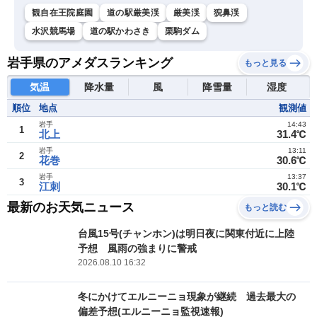
観自在王院庭園
道の駅厳美渓
厳美渓
猊鼻渓
水沢競馬場
道の駅かわさき
栗駒ダム
岩手県のアメダスランキング
もっと見る
気温
降水量
風
降雪量
湿度
順位
地点
観測値
岩手
14:43
1
北上
31.4℃
岩手
13:11
2
花巻
30.6℃
岩手
13:37
3
江刺
30.1℃
最新のお天気ニュース
もっと読む
台風15号(チャンホン)は明日夜に関東付近に上陸
予想 風雨の強まりに警戒
2026.08.10 16:32
冬にかけてエルニーニョ現象が継続 過去最大の
偏差予想(エルニーニョ監視速報)