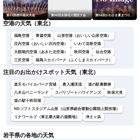
第33回赤川花火大会
第98回全国花火競技大会「大曲の花火」
第54回かわさき夏まつり花火大会「おらが自慢のでっかい花火」
空港の天気（東北）
福島空港
青森空港
山形空港（おいしい山形空港）
庄内空港（おいしい庄内空港）
いわて花巻空港
大館能代空港（あきた北空港）
秋田空港
仙台空港
三沢空港
福島スカイパーク（ふくしまスカイパーク）
注目のお出かけスポット天気（東北）
楽天モバイルパーク宮城
奥入瀬渓流
道の駅裏磐梯
八木山ベニーランド
スパリゾートハワイアンズ
秋保大滝
道の駅十和田湖
NDソフトスタジアム山形（山形県総合運動公園陸上競技場）
リナワールド（東北最大級の遊園地）
浄土ヶ浜
岩手県の各地の天気