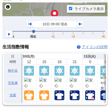
生活指数情報
アイコンの説明
日
10日(月)
11日(火)
12
15
18
21
0
3
時間
熱中症
天気痛
洗濯