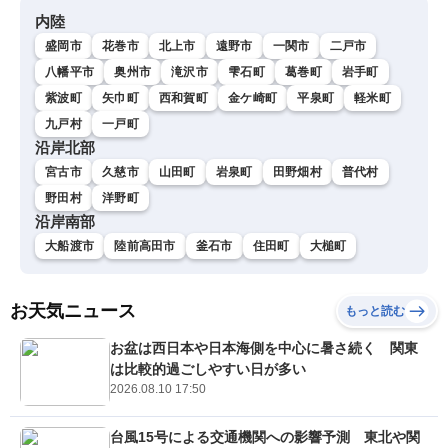
内陸
盛岡市
花巻市
北上市
遠野市
一関市
二戸市
八幡平市
奥州市
滝沢市
雫石町
葛巻町
岩手町
紫波町
矢巾町
西和賀町
金ケ崎町
平泉町
軽米町
九戸村
一戸町
沿岸北部
宮古市
久慈市
山田町
岩泉町
田野畑村
普代村
野田村
洋野町
沿岸南部
大船渡市
陸前高田市
釜石市
住田町
大槌町
お天気ニュース
もっと読む
お盆は西日本や日本海側を中心に暑さ続く 関東
は比較的過ごしやすい日が多い
2026.08.10 17:50
台風15号による交通機関への影響予測 東北や関