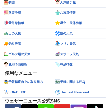
初詣
天気痛予報
服装予報
お洗濯情報
紫外線情報
星空・天体情報
山の天気
空の天気
釣り天気
マリン天気
ゴルフ場の天気
スポーツ天気
風邪予防指数
乾燥指数
便利なメニュー
予報精度向上の取り組み
予報に関するFAQ
SORASHOP
The Last 10-second
ウェザーニュース公式SNS