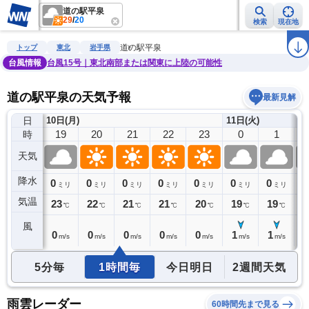
道の駅平泉
29
/
20
検索
現在地
雨雲レーダー
台風情報
地震情報
警報・注意報
2週間天気
ラ
道の駅平泉
トップ
東北
岩手県
台風情報
台風15号｜東北南部または関東に上陸の可能性
道の駅平泉の天気予報
最新見解
日
10日(月)
11日(火)
18
19
20
21
22
23
0
1
時
天気
降水
0
0
0
0
0
0
0
0
0
ミリ
ミリ
ミリ
ミリ
ミリ
ミリ
ミリ
ミリ
気温
24
23
22
21
21
20
19
19
1
℃
℃
℃
℃
℃
℃
℃
℃
風
0
0
0
0
0
0
1
1
1
m/s
m/s
m/s
m/s
m/s
m/s
m/s
m/s
5分毎
1時間毎
今日明日
2週間天気
雨雲レーダー
60時間先まで見る