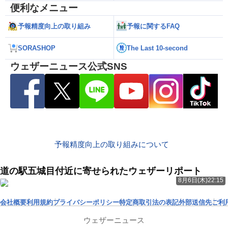
便利なメニュー
予報精度向上の取り組み
予報に関するFAQ
SORASHOP
The Last 10-second
ウェザーニュース公式SNS
予報精度向上の取り組みについて
道の駅五城目付近に寄せられたウェザーリポート
8月6日(木)22:15
会社概要
利用規約
プライバシーポリシー
特定商取引法の表記
外部送信先
ご利
ウェザーニュース