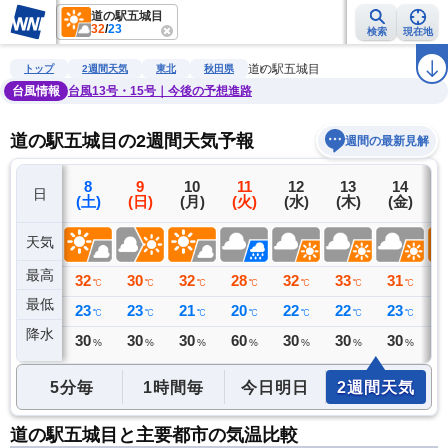
道の駅五城目
32
/
23
検索
現在地
雨雲レーダー
台風情報
地震情報
警報・注意報
2週間天気
ラ
道の駅五城目
トップ
2週間天気
東北
秋田県
台風情報
台風13号・15号｜今後の予想進路
道の駅五城目の2週間天気予報
週間の最新見解
7
8
9
10
11
12
13
14
日
(金)
(土)
(日)
(月)
(火)
(水)
(木)
(金)
(
天気
最高
33
32
30
32
28
32
33
31
3
℃
℃
℃
℃
℃
℃
℃
℃
最低
22
23
23
21
20
22
22
23
2
℃
℃
℃
℃
℃
℃
℃
℃
降水
0
30
30
30
60
30
30
30
2
ミリ
%
%
%
%
%
%
%
5分毎
1時間毎
今日明日
2週間天気
道の駅五城目と主要都市の気温比較