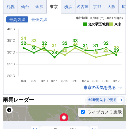
札幌
仙台
金沢
東京
横浜
名古屋
京都
大阪
広
集計期間：8月8日(土)～8月17日(月)
最高気温
最低気温
道の駅五城目
東京
東京の天気を見る
雨雲レーダー
60時間先まで見る