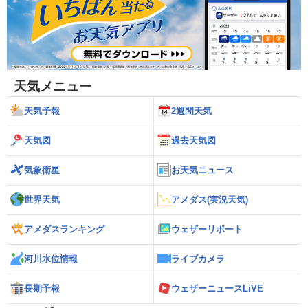
天気メニュー
天気予報
2週間天気
天気図
過去天気図
気象衛星
お天気ニュース
世界天気
アメダス(実況天気)
アメダスランキング
ウェザーリポート
河川水位情報
ライブカメラ
長期予報
ウェザーニュースLiVE