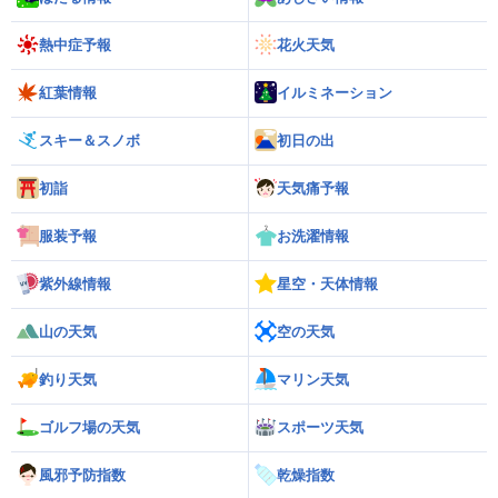
熱中症予報
花火天気
紅葉情報
イルミネーション
スキー＆スノボ
初日の出
初詣
天気痛予報
服装予報
お洗濯情報
紫外線情報
星空・天体情報
山の天気
空の天気
釣り天気
マリン天気
ゴルフ場の天気
スポーツ天気
風邪予防指数
乾燥指数