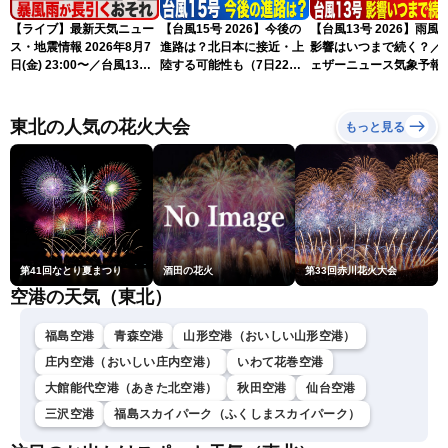
【ライブ】最新天気ニュー
【台風15号 2026】今後の
【台風13号 2026】雨風
ス・地震情報 2026年8月7
進路は？北日本に接近・上
影響はいつまで続く？／
日(金) 23:00〜／台風13号
陸する可能性も（7日22時
ェザーニュース気象予報
の影響長引く 〈ウェザーニ
情報）
解説（7日22時情報）
ュースLiVE・川畑玲〉
東北の人気の花火大会
もっと見る
第41回なとり夏まつり
酒田の花火
第33回赤川花火大会
空港の天気（東北）
福島空港
青森空港
山形空港（おいしい山形空港）
庄内空港（おいしい庄内空港）
いわて花巻空港
大館能代空港（あきた北空港）
秋田空港
仙台空港
三沢空港
福島スカイパーク（ふくしまスカイパーク）