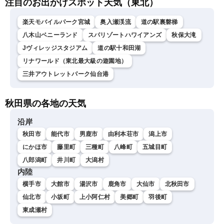
注目のお出かけスポット天気（東北）
楽天モバイルパーク宮城
奥入瀬渓流
道の駅裏磐梯
八木山ベニーランド
スパリゾートハワイアンズ
秋保大滝
Jヴィレッジスタジアム
道の駅十和田湖
リナワールド（東北最大級の遊園地）
三井アウトレットパーク仙台港
秋田県の各地の天気
沿岸
秋田市
能代市
男鹿市
由利本荘市
潟上市
にかほ市
藤里町
三種町
八峰町
五城目町
八郎潟町
井川町
大潟村
内陸
横手市
大館市
湯沢市
鹿角市
大仙市
北秋田市
仙北市
小坂町
上小阿仁村
美郷町
羽後町
東成瀬村