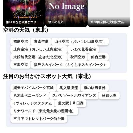
第41回なとり夏まつり
酒田の花火
第98回全国花火競技大会「大曲の花火」
空港の天気（東北）
福島空港
青森空港
山形空港（おいしい山形空港）
庄内空港（おいしい庄内空港）
いわて花巻空港
大館能代空港（あきた北空港）
秋田空港
仙台空港
三沢空港
福島スカイパーク（ふくしまスカイパーク）
注目のお出かけスポット天気（東北）
楽天モバイルパーク宮城
奥入瀬渓流
道の駅裏磐梯
八木山ベニーランド
スパリゾートハワイアンズ
秋保大滝
Jヴィレッジスタジアム
道の駅十和田湖
リナワールド（東北最大級の遊園地）
三井アウトレットパーク仙台港