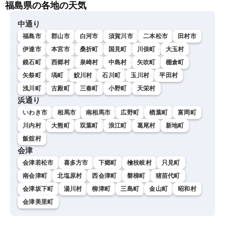
福島県の各地の天気
中通り
福島市
郡山市
白河市
須賀川市
二本松市
田村市
伊達市
本宮市
桑折町
国見町
川俣町
大玉村
鏡石町
西郷村
泉崎村
中島村
矢吹町
棚倉町
矢祭町
塙町
鮫川村
石川町
玉川村
平田村
浅川町
古殿町
三春町
小野町
天栄村
浜通り
いわき市
相馬市
南相馬市
広野町
楢葉町
富岡町
川内村
大熊町
双葉町
浪江町
葛尾村
新地町
飯舘村
会津
会津若松市
喜多方市
下郷町
檜枝岐村
只見町
南会津町
北塩原村
西会津町
磐梯町
猪苗代町
会津坂下町
湯川村
柳津町
三島町
金山町
昭和村
会津美里町