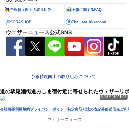
予報精度向上の取り組み
予報に関するFAQ
SORASHOP
The Last 10-second
ウェザーニュース公式SNS
予報精度向上の取り組みについて
道の駅尾瀬街道みしま宿付近に寄せられたウェザーリ
8月8日(土)01:08
会社概要
利用規約
プライバシーポリシー
特定商取引法の表記
外部送信先
ご利
ウェザーニュース