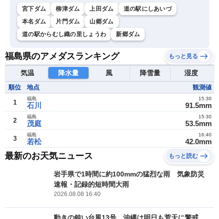
宮下ダム
柳津ダム
上田ダム
道の駅にしあいづ
本名ダム
片門ダム
山郷ダム
道の駅からむし織の里しょうわ
新郷ダム
福島県のアメダスランキング
もっと見る
気温
降水量
風
降雪量
湿度
順位
地点
観測値
福島
15:30
1
石川
91.5mm
福島
15:30
2
茂庭
53.5mm
福島
16:40
3
若松
42.0mm
最新のお天気ニュース
もっと読む
岩手県で1時間に約100mmの猛烈な雨 気象防災
速報・記録的短時間大雨
2026.08.08 16:40
動きの鈍い台風13号 沖縄は明日も荒天に警戒