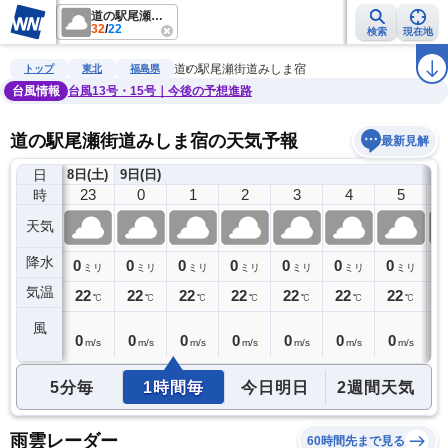
道の駅尾瀬街道みしま宿
32
/
22
検索
現在地
雨雲レーダー
台風情報
地震情報
警報・注意報
2週間天気
ラ
道の駅尾瀬街道みしま宿
トップ
東北
福島県
台風情報
台風13号・15号｜今後の予想進路
道の駅尾瀬街道みしま宿の天気予報
最新見解
日
8日(土)
9日(日)
22
23
0
1
2
3
4
5
時
天気
降水
0
0
0
0
0
0
0
0
0
ミリ
ミリ
ミリ
ミリ
ミリ
ミリ
ミリ
ミリ
気温
22
22
22
22
22
22
22
22
2
℃
℃
℃
℃
℃
℃
℃
℃
風
0
0
0
0
0
0
0
0
0
m/s
m/s
m/s
m/s
m/s
m/s
m/s
m/s
5分毎
1時間毎
今日明日
2週間天気
雨雲レーダー
60時間先まで見る