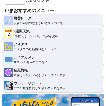
2026.08.08 16:46
いまおすすめのメニュー
雨雲レーダー
現在の雨雲の動きと60時間先の予報
2週間天気
2週間先までの天気・気温を掲載
アメダス
アメダスの最新情報をチェック
ライブカメラ
全国2500地点の空の様子
台風情報
影響は？接近状況をリアルタイム更新
ウェザーリポート
空の写真を投稿して最新の天気を共有