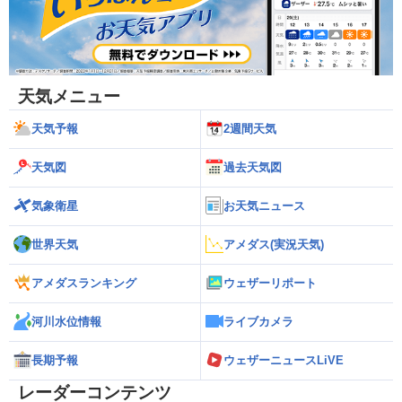
天気メニュー
天気予報
2週間天気
天気図
過去天気図
気象衛星
お天気ニュース
世界天気
アメダス(実況天気)
アメダスランキング
ウェザーリポート
河川水位情報
ライブカメラ
長期予報
ウェザーニュースLiVE
レーダーコンテンツ