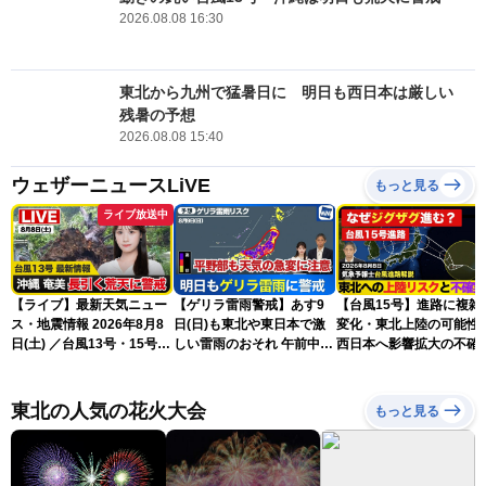
2026.08.08 16:30
東北から九州で猛暑日に 明日も西日本は厳しい
残暑の予想
2026.08.08 15:40
ウェザーニュースLiVE
もっと見る
ライブ放送中
【ライブ】最新天気ニュー
【ゲリラ雷雨警戒】あす9
【台風15号】進路に複雑
ス・地震情報 2026年8月8
日(日)も東北や東日本で激
変化・東北上陸の可能性
日(土) ／台風13号・15号
しい雷雨のおそれ 午前中か
西日本へ影響拡大の不確
ゲリラ雷雨最新見解 令和
ら雨雲急発達の危険も
性
8年熊本地震情報〈ウェザ
ーニュースLiVEムーン・戸
東北の人気の花火大会
もっと見る
北美月／芳野達郎〉