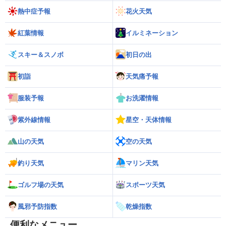
熱中症予報
花火天気
紅葉情報
イルミネーション
スキー＆スノボ
初日の出
初詣
天気痛予報
服装予報
お洗濯情報
紫外線情報
星空・天体情報
山の天気
空の天気
釣り天気
マリン天気
ゴルフ場の天気
スポーツ天気
風邪予防指数
乾燥指数
便利なメニュー