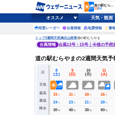
道の駅むらやま
33
/
24
オススメ
天気・観測
雨雲レーダー
台風情報
地震情報
警
トップ
2週間天気
東北
山形県
道の駅むらやま
台風情報
台風13号・15号｜今後の予想
道の駅むらやまの2週間天気予
5
6
7
8
9
10
11
日
(水)
(木)
(金)
(土)
(日)
(月)
(火)
天気
最高
30
34
35
33
31
29
26
℃
℃
℃
℃
℃
℃
℃
最低
16
20
23
24
23
21
20
℃
℃
℃
℃
℃
℃
℃
降水
0
0
0
30
40
30
60
ミリ
ミリ
ミリ
%
%
%
%