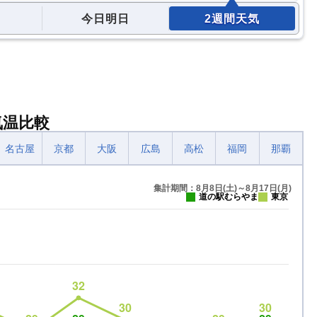
今日明日
2週間天気
気温比較
名古屋
京都
大阪
広島
高松
福岡
那覇
集計期間：8月8日(土)～8月17日(月)
道の駅むらやま
東京