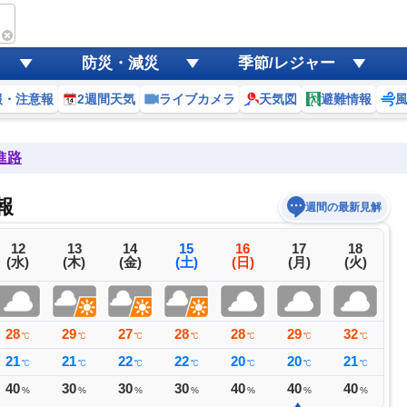
防災・減災
季節/レジャー
報・注意報
2週間天気
ライブカメラ
天気図
避難情報
進路
報
週間の最新見解
12
13
14
15
16
17
18
(水)
(木)
(金)
(土)
(日)
(月)
(火)
28
29
27
28
28
29
32
3
℃
℃
℃
℃
℃
℃
℃
21
21
22
22
20
20
21
2
℃
℃
℃
℃
℃
℃
℃
40
30
30
30
40
40
40
3
%
%
%
%
%
%
%