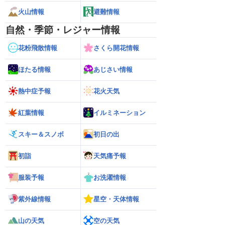
火山情報
避難情報
自然・季節・レジャー情報
花粉飛散情報
さくら開花情報
ほたる情報
あじさい情報
熱中症予報
花火天気
紅葉情報
イルミネーション
スキー＆スノボ
初日の出
初詣
天気痛予報
服装予報
お洗濯情報
紫外線情報
星空・天体情報
山の天気
空の天気