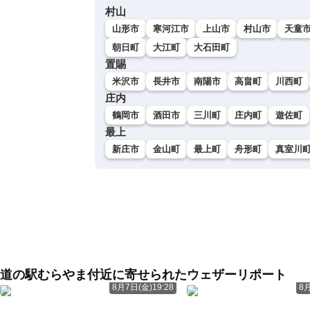
村山
山形市
寒河江市
上山市
村山市
天童
朝日町
大江町
大石田町
置賜
米沢市
長井市
南陽市
高畠町
川西町
庄内
鶴岡市
酒田市
三川町
庄内町
遊佐町
最上
新庄市
金山町
最上町
舟形町
真室川
道の駅むらやま付近に寄せられたウェザーリポート
8月7日(金)19:28
8月