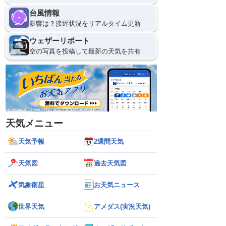
台風情報
影響は？接近状況をリアルタイム更新
ウェザーリポート
空の写真を投稿して最新の天気を共有
天気メニュー
天気予報
2週間天気
天気図
過去天気図
気象衛星
お天気ニュース
世界天気
アメダス(実況天気)