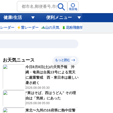
現在地
健康/生活
便利メニュー
風レーダー
雷レーダー
山の天気
花粉飛散情報
世界天気
お天気ニュース
もっと読む
19
20
21
22
今日8月8日(土)の天気予報 沖
(水)
(木)
(金)
(土)
予報の
縄・奄美は台風13号による荒天
E
E
D
D
信頼度
高
に厳重警戒 西・東日本は厳しい
A
暑さ続く
B
2026.08.08 05:30
C
0
31
30
30
D
“東はそば、西はうどん” その理
℃
℃
℃
℃
E
由は「気候」にあった
2
21
22
20
低
℃
℃
℃
℃
2026.08.08 05:00
？
0
40
30
30
%
%
%
%
東北〜九州の16府県に熱中症警