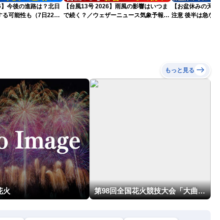
026】今後の進路は？北日
【台風13号 2026】雨風の影響はいつま
【お盆休みの天気2
る可能性も（7日22時
で続く？／ウェザーニュース気象予報士
注意 後半は急な
解説（7日22時情報）
もっと見る
花火
第98回全国花火競技大会「大曲の花火」