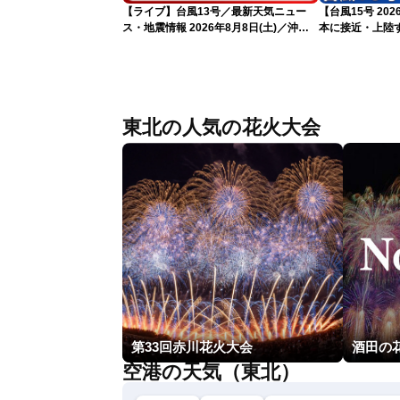
【ライブ】台風13号／最新天気ニュー
【台風15号 2
ス・地震情報 2026年8月8日(土)／沖
本に接近・上陸す
縄・奄美は大荒れの天気が続く／令和8
情報）
年熊本地震情報 ／〈ウェザーニュース
LiVEモーニング・松本真央／山口剛央〉
東北の人気の花火大会
第33回赤川花火大会
酒田の
空港の天気（東北）