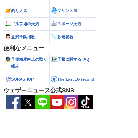
026】台風の影響に要
【ゲリラ雷雨】長野県で1時間に約
【台風13号 202
雷雨の心配も
100mmの猛烈な雨／気象防災速報・記
強い」勢力に再発
釣り天気
マリン天気
録的短時間大雨
（7日18時最新情報
ゴルフ場の天気
スポーツ天気
風邪予防指数
乾燥指数
便利なメニュー
予報精度向上の取り
予報に関するFAQ
組み
SORASHOP
The Last 10-second
ウェザーニュース公式SNS