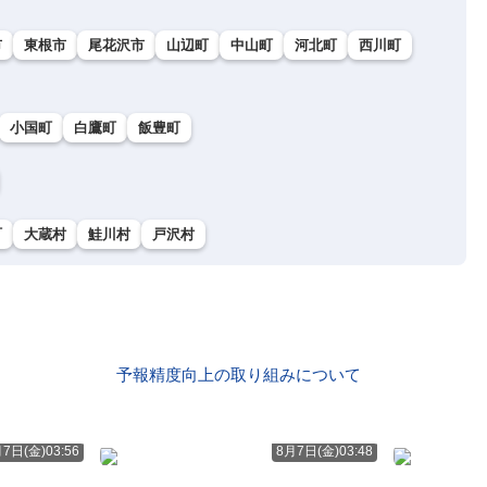
市
東根市
尾花沢市
山辺町
中山町
河北町
西川町
小国町
白鷹町
飯豊町
町
大蔵村
鮭川村
戸沢村
予報精度向上の取り組みについて
7日(金)03:56
8月7日(金)03:48