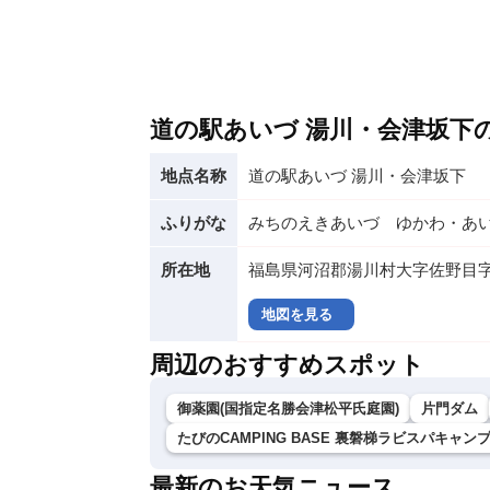
道の駅あいづ 湯川・会津坂下
地点名称
道の駅あいづ 湯川・会津坂下
ふりがな
みちのえきあいづ ゆかわ・あ
所在地
福島県河沼郡湯川村大字佐野目字五
地図を見る
周辺のおすすめスポット
御薬園(国指定名勝会津松平氏庭園)
片門ダム
たびのCAMPING BASE 裏磐梯ラビスパキャン
最新のお天気ニュース