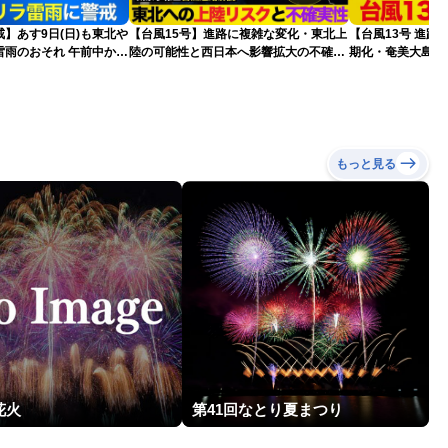
】あす9日(日)も東北や
【台風15号】進路に複雑な変化・東北上
【台風13号 進路
雷雨のおそれ 午前中から
陸の可能性と西日本へ影響拡大の不確実
期化・奄美大島で
険も
性
波に要警戒（2026.0
もっと見る
花火
第41回なとり夏まつり