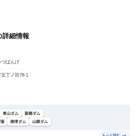
の詳細情報
いづばんげ
丁ノ目78-1
東山ダム
新郷ダム
プ場
柳津ダム
山郷ダム
もっと読む