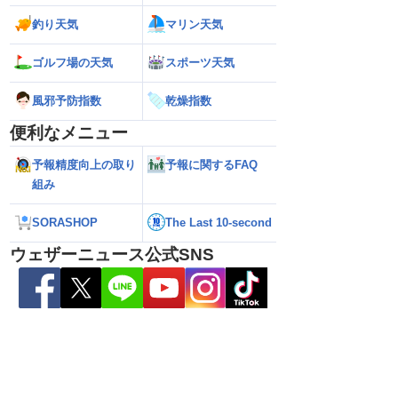
釣り天気
マリン天気
解説】通過後も影響長
【猛烈な雨と激しい雷雨】新潟は線状降
【お盆と台風15号
総雨量400mm超・高
水帯が発生のおそれも＜気象防災速報・
それ 接近後はゲリ
8.08 16:00）
記録的短時間大雨＞
ゴルフ場の天気
スポーツ天気
風邪予防指数
乾燥指数
便利なメニュー
予報精度向上の取り
予報に関するFAQ
組み
SORASHOP
The Last 10-second
ウェザーニュース公式SNS