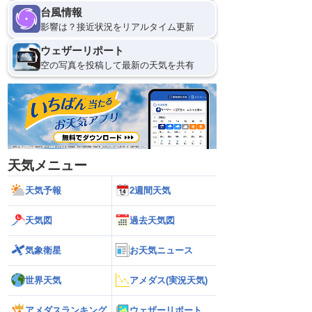
台風情報
影響は？接近状況をリアルタイム更新
ウェザーリポート
空の写真を投稿して最新の天気を共有
天気メニュー
天気予報
2週間天気
天気図
過去天気図
気象衛星
お天気ニュース
世界天気
アメダス(実況天気)
アメダスランキング
ウェザーリポート