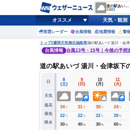
道の駅あいづ 湯川・会津坂下
34
/
22
オススメ
天気・観測
雨雲レーダー
台風情報
地震情報
警
トップ
2週間天気
東北
福島県
道の駅あいづ 湯川・会
台風情報
台風13号・15号｜今後の予想
道の駅あいづ 湯川・会津坂下
5
6
7
8
9
10
11
日
(水)
(木)
(金)
(土)
(日)
(月)
(火)
天気
最高
32
35
35
34
31
30
24
℃
℃
℃
℃
℃
℃
℃
最低
18
21
23
22
22
22
20
℃
℃
℃
℃
℃
℃
℃
降水
0
0
0
30
40
30
60
ミリ
ミリ
ミリ
%
%
%
%