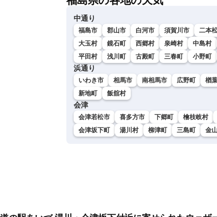
福島県の各地の天気
中通り
福島市
郡山市
白河市
須賀川市
二本
大玉村
鏡石町
西郷村
泉崎村
中島村
平田村
浅川町
古殿町
三春町
小野町
浜通り
いわき市
相馬市
南相馬市
広野町
楢
新地町
飯舘村
会津
会津若松市
喜多方市
下郷町
檜枝岐村
会津坂下町
湯川村
柳津町
三島町
金