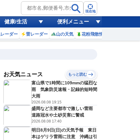
現在地
健康/生活
便利メニュー
風レーダー
雷レーダー
山の天気
花粉飛散情報
世界天気
お天気ニュース
もっと読む
19
20
21
22
富山県で1時間に109mmの猛烈な
(水)
(木)
(金)
(土)
予報の
雨 気象防災速報・記録的短時間
D
E
E
E
信頼度
高
大雨
A
2026.08.08 19:15
B
盛岡など主要都市で激しい雷雨
C
3
33
31
29
D
道路冠水や土砂災害に警戒
℃
℃
℃
℃
E
2026.08.08 17:40
3
23
22
22
低
℃
℃
℃
℃
？
明日8月9日(日)の天気予報 東日
0
40
40
30
%
%
%
%
本はゲリラ雷雨に注意 沖縄は引