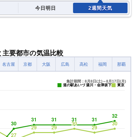
今日明日
2週間天気
と主要都市の気温比較
名古屋
京都
大阪
広島
高松
福岡
那覇
集計期間：8月8日(土)～8月17日(月)
道の駅あいづ 湯川・会津坂下
東京