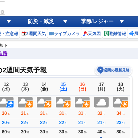
防災・減災
季節/レジャー
報・注意報
2週間天気
ライブカメラ
天気図
避難情報
津坂下
進路
の2週間天気予報
週間の最新見解
12
13
14
15
16
17
18
(水)
(木)
(金)
(土)
(日)
(月)
(火)
30
31
31
31
31
32
34
3
℃
℃
℃
℃
℃
℃
℃
20
22
22
22
21
21
23
2
℃
℃
℃
℃
℃
℃
℃
60
30
30
30
30
40
30
3
%
%
%
%
%
%
%