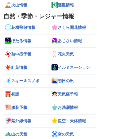
火山情報
避難情報
自然・季節・レジャー情報
花粉飛散情報
さくら開花情報
ほたる情報
あじさい情報
熱中症予報
花火天気
紅葉情報
イルミネーション
スキー＆スノボ
初日の出
初詣
天気痛予報
服装予報
お洗濯情報
紫外線情報
星空・天体情報
山の天気
空の天気