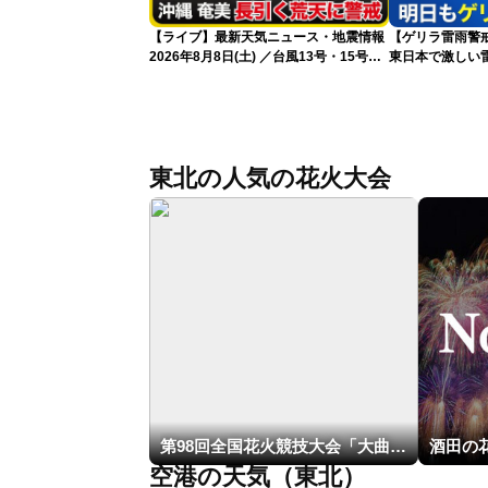
【ライブ】最新天気ニュース・地震情報
【ゲリラ雷雨警戒
2026年8月8日(土) ／台風13号・15号
東日本で激しい
ゲリラ雷雨最新見解 令和8年熊本地震
雨雲急発達の危
情報〈ウェザーニュースLiVEムーン・戸
北美月／芳野達郎〉
東北の人気の花火大会
第98回全国花火競技大会「大曲の花火」
酒田の
空港の天気（東北）