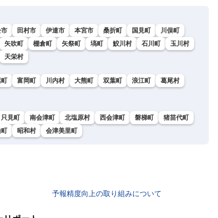
松市
田村市
伊達市
本宮市
桑折町
国見町
川俣町
矢吹町
棚倉町
矢祭町
塙町
鮫川村
石川町
玉川村
天栄村
葉町
富岡町
川内村
大熊町
双葉町
浪江町
葛尾村
只見町
南会津町
北塩原村
西会津町
磐梯町
猪苗代町
山町
昭和村
会津美里町
予報精度向上の取り組みについて