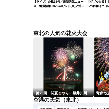
【ライブ】台風13号／最新天気ニュー
【ダブル台風】日本列
ス・地震情報 2026年8月7日(金)／沖
への影響は？（6
縄・奄美は台風による暴風雨に厳重警戒
〈ウェザーニュースLiVEモーニング・松
本真央／有賀哲夫〉
東北の人気の花火大会
第73回一関夏まつり 磐井川川開き花火大会
空港の天気（東北）