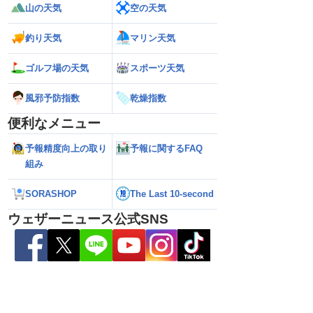
ら離れた西日本太平洋
【熊本八代で39℃観測】被災地・熊本へ
【台風15号 202
山の天気
空の天気
心に大雨のおそれ
台風による雨風の影響は？
の可能性も進路は定
新）
釣り天気
マリン天気
ゴルフ場の天気
スポーツ天気
風邪予防指数
乾燥指数
便利なメニュー
予報精度向上の取り
予報に関するFAQ
組み
SORASHOP
The Last 10-second
ウェザーニュース公式SNS