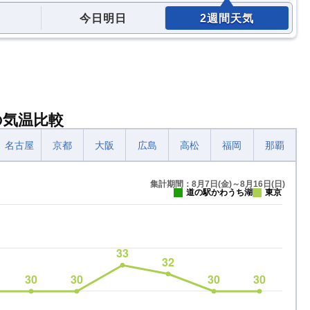
今日明日
2週間天気
の気温比較
名古屋
京都
大阪
広島
高松
福岡
那覇
集計期間：8月7日(金)～8月16日(日)
道の駅かわうち湖
東京