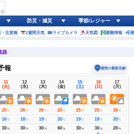
防災・減災
季節/レジャー
報・注意報
2週間天気
ライブカメラ
天気図
避難情報
進路
予報
週間の最新見解
11
12
13
14
15
16
17
(火)
(水)
(木)
(金)
(土)
(日)
(月)
25
26
26
25
25
25
26
2
℃
℃
℃
℃
℃
℃
℃
16
18
19
20
19
19
20
1
℃
℃
℃
℃
℃
℃
℃
30
30
30
60
30
30
20
2
%
%
%
%
%
%
%