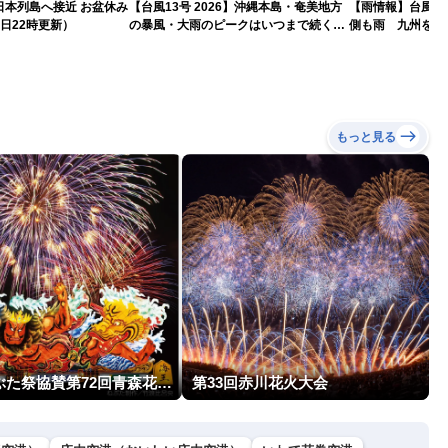
島へ接近 お盆休み
【台風13号 2026】沖縄本島・奄美地方
【雨情報】台風か
日22時更新）
の暴風・大雨のピークはいつまで続く？
側も雨 九州を中
（6日18時更新）
もっと見る
青森ねぶた祭協賛第72回青森花火大会
第33回赤川花火大会