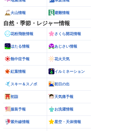
地震情報
津波情報
火山情報
避難情報
自然・季節・レジャー情報
花粉飛散情報
さくら開花情報
ほたる情報
あじさい情報
熱中症予報
花火天気
紅葉情報
イルミネーション
スキー＆スノボ
初日の出
初詣
天気痛予報
服装予報
お洗濯情報
紫外線情報
星空・天体情報