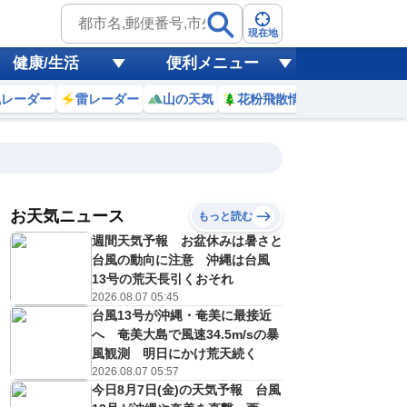
現在地
健康/生活
便利メニュー
風レーダー
雷レーダー
山の天気
花粉飛散情報
世界天気
お天気ニュース
もっと読む
18
19
20
21
週間天気予報 お盆休みは暑さと
(火)
(水)
(木)
(金)
予報の
台風の動向に注意 沖縄は台風
C
C
C
D
信頼度
高
13号の荒天長引くおそれ
A
2026.08.07 05:45
B
台風13号が沖縄・奄美に最接近
C
5
25
25
25
D
へ 奄美大島で風速34.5m/sの暴
℃
℃
℃
℃
E
風観測 明日にかけ荒天続く
9
19
18
18
低
℃
℃
℃
℃
2026.08.07 05:57
？
0
20
20
20
今日8月7日(金)の天気予報 台風
%
%
%
%