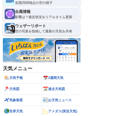
全国2500地点の空の様子
台風情報
影響は？接近状況をリアルタイム更新
ウェザーリポート
空の写真を投稿して最新の天気を共有
天気メニュー
天気予報
2週間天気
天気図
過去天気図
気象衛星
お天気ニュース
世界天気
アメダス(実況天気)