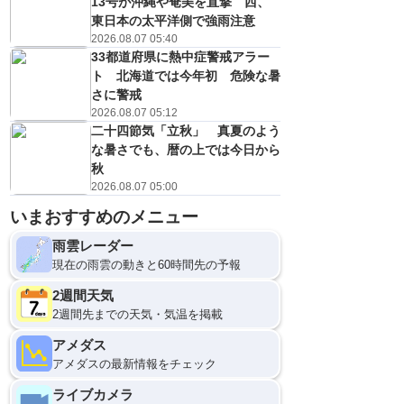
13号が沖縄や奄美を直撃 西、
東日本の太平洋側で強雨注意
2026.08.07 05:40
33都道府県に熱中症警戒アラー
ト 北海道では今年初 危険な暑
さに警戒
2026.08.07 05:12
二十四節気「立秋」 真夏のよう
な暑さでも、暦の上では今日から
秋
2026.08.07 05:00
いまおすすめのメニュー
雨雲レーダー
現在の雨雲の動きと60時間先の予報
2週間天気
2週間先までの天気・気温を掲載
アメダス
アメダスの最新情報をチェック
ライブカメラ