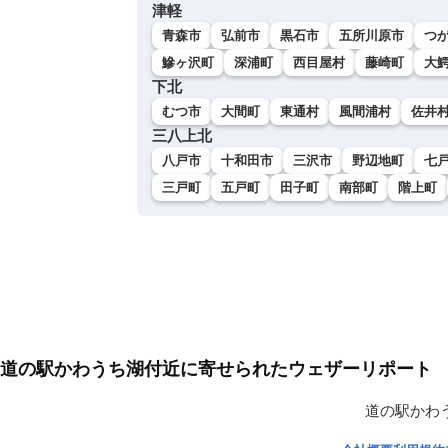
津軽
青森市
弘前市
黒石市
五所川原市
つ
鰺ヶ沢町
深浦町
西目屋村
藤崎町
大
下北
むつ市
大間町
東通村
風間浦村
佐井
三八上北
八戸市
十和田市
三沢市
野辺地町
七
三戸町
五戸町
田子町
南部町
階上町
道の駅かわうち湖付近に寄せられたウェザーリポート
道の駅かわ