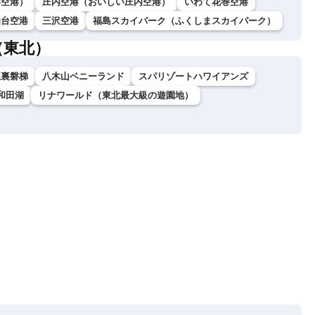
形空港）
庄内空港（おいしい庄内空港）
いわて花巻空港
仙台空港
三沢空港
福島スカイパーク（ふくしまスカイパーク）
（東北）
駅裏磐梯
八木山ベニーランド
スパリゾートハワイアンズ
和田湖
リナワールド（東北最大級の遊園地）