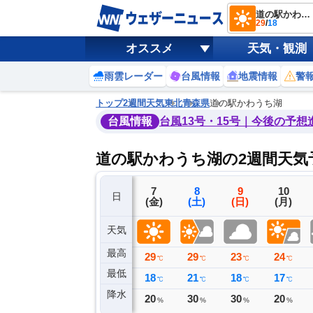
道の駅かわうち湖
29
/
18
オススメ
天気・観測
雨雲レーダー
台風情報
地震情報
警
トップ
2週間天気
東北
青森県
道の駅かわうち湖
台風情報
台風13号・15号｜今後の予想
道の駅かわうち湖の2週間天気
4
5
6
7
8
9
10
日
(火)
(水)
(木)
(金)
(土)
(日)
(月)
天気
最高
22
24
26
29
29
23
24
℃
℃
℃
℃
℃
℃
℃
最低
18
18
17
18
21
18
17
℃
℃
℃
℃
℃
℃
℃
降水
0
0
0
20
30
30
20
ミリ
ミリ
ミリ
%
%
%
%