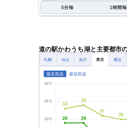
5分毎
1時間毎
道の駅かわうち湖と主要都市
札幌
仙台
金沢
東京
横浜
最高気温
最低気温