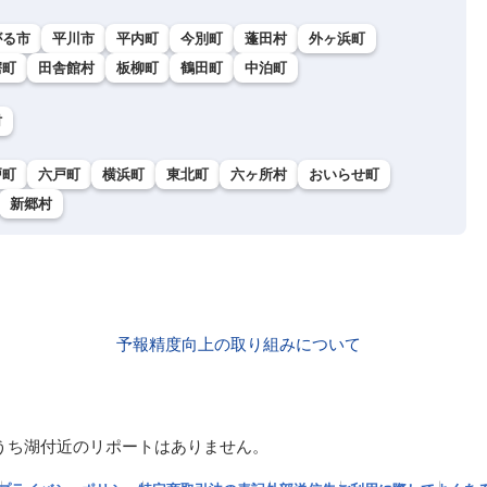
がる市
平川市
平内町
今別町
蓬田村
外ヶ浜町
鰐町
田舎館村
板柳町
鶴田町
中泊町
村
戸町
六戸町
横浜町
東北町
六ヶ所村
おいらせ町
新郷村
予報精度向上の取り組みについて
うち湖付近のリポートはありません。