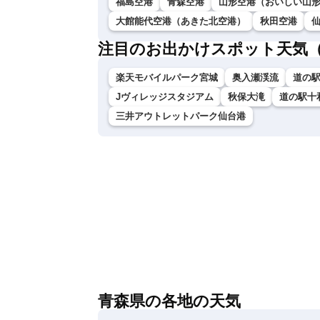
福島空港
青森空港
山形空港（おいしい山
大館能代空港（あきた北空港）
秋田空港
注目のお出かけスポット天気
楽天モバイルパーク宮城
奥入瀬渓流
道の
Jヴィレッジスタジアム
秋保大滝
道の駅十
三井アウトレットパーク仙台港
青森県の各地の天気