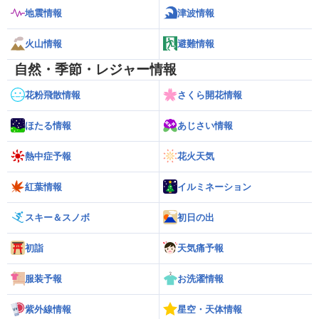
地震情報
津波情報
火山情報
避難情報
自然・季節・レジャー情報
花粉飛散情報
さくら開花情報
ほたる情報
あじさい情報
熱中症予報
花火天気
紅葉情報
イルミネーション
スキー＆スノボ
初日の出
初詣
天気痛予報
服装予報
お洗濯情報
紫外線情報
星空・天体情報