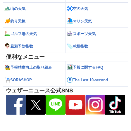
山の天気
空の天気
釣り天気
マリン天気
ゴルフ場の天気
スポーツ天気
風邪予防指数
乾燥指数
便利なメニュー
予報精度向上の取り組み
予報に関するFAQ
SORASHOP
The Last 10-second
ウェザーニュース公式SNS