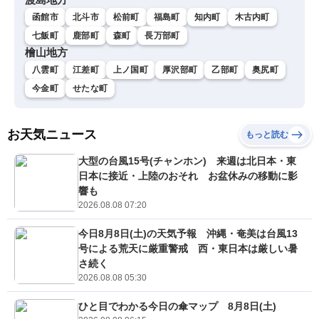
函館市
北斗市
松前町
福島町
知内町
木古内町
七飯町
鹿部町
森町
長万部町
檜山地方
八雲町
江差町
上ノ国町
厚沢部町
乙部町
奥尻町
今金町
せたな町
お天気ニュース
もっと読む
大型の台風15号(チャンホン) 来週は北日本・東
日本に接近・上陸のおそれ お盆休みの移動に影
響も
2026.08.08 07:20
今日8月8日(土)の天気予報 沖縄・奄美は台風13
号による荒天に厳重警戒 西・東日本は厳しい暑
さ続く
2026.08.08 05:30
ひと目でわかる今日の傘マップ 8月8日(土)