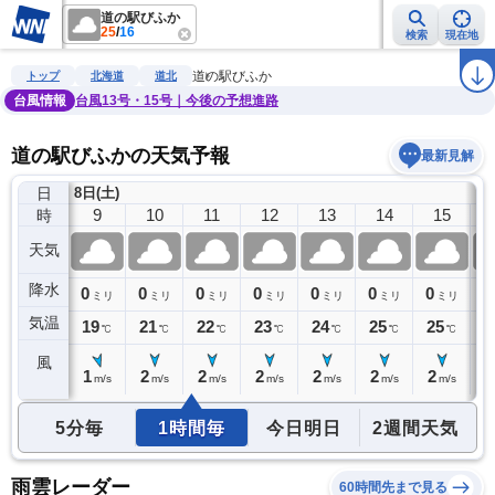
道の駅びふか
25
/
16
検索
現在地
雨雲レーダー
台風情報
地震情報
警報・注意報
2週間天気
ラ
道の駅びふか
トップ
北海道
道北
台風情報
台風13号・15号｜今後の予想進路
道の駅びふかの天気予報
最新見解
日
8日(土)
8
9
10
11
12
13
14
15
時
天気
降水
0
0
0
0
0
0
0
0
0
ミリ
ミリ
ミリ
ミリ
ミリ
ミリ
ミリ
ミリ
気温
19
19
21
22
23
24
25
25
2
℃
℃
℃
℃
℃
℃
℃
℃
風
1
1
2
2
2
2
2
2
2
m/s
m/s
m/s
m/s
m/s
m/s
m/s
m/s
5分毎
1時間毎
今日明日
2週間天気
雨雲レーダー
60時間先まで見る