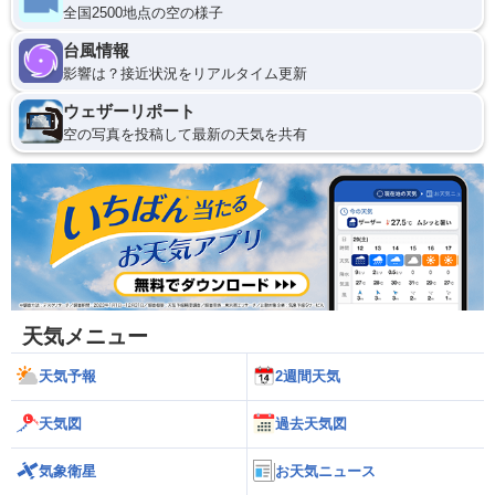
全国2500地点の空の様子
台風情報
影響は？接近状況をリアルタイム更新
ウェザーリポート
空の写真を投稿して最新の天気を共有
天気メニュー
天気予報
2週間天気
天気図
過去天気図
気象衛星
お天気ニュース