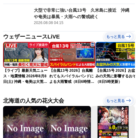
大型で非常に強い台風13号 久米島に接近 沖縄
や奄美は暴風・大雨への警戒続く
2026.08.08 04:15
ウェザーニュースLiVE
もっと見る
ライブ放送中
【ライブ】最新天気ニュー
【台風13号 2026】台風離
【台風15号 2026】お盆
ス・地震情報 2026年8月8
れてもスパイラルバンドに
みの天気に影響するおそ
日(土) 沖縄・奄美は大荒れ
よる大雨警戒（8日6時情
（8日5時更新）
の天気が続く／令和8年熊
報）
本地震情報〈ウェザーニュ
ースLiVEサンシャイン・魚
北海道の人気の花火大会
もっと見る
住茉由／山口剛央〉