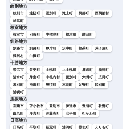
紋別地方
紋別市
遠軽町
湧別町
滝上町
興部町
西興部村
雄武町
根室地方
根室市
別海町
中標津町
標津町
羅臼町
釧路地方
釧路市
釧路町
厚岸町
浜中町
標茶町
弟子屈町
鶴居村
白糠町
十勝地方
帯広市
音更町
士幌町
上士幌町
鹿追町
新得町
清水町
芽室町
中札内村
更別村
大樹町
広尾町
幕別町
池田町
豊頃町
本別町
足寄町
陸別町
浦幌町
胆振地方
室蘭市
苫小牧市
登別市
伊達市
豊浦町
壮瞥町
白老町
厚真町
洞爺湖町
安平町
むかわ町
日高地方
日高町
平取町
新冠町
浦河町
様似町
えりも町