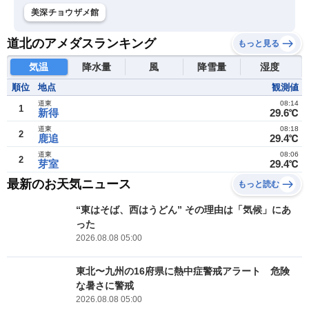
美深チョウザメ館
道北のアメダスランキング
もっと見る
気温
降水量
風
降雪量
湿度
順位
地点
観測値
道東
08:14
1
新得
29.6℃
道東
08:18
2
鹿追
29.4℃
道東
08:06
2
芽室
29.4℃
最新のお天気ニュース
もっと読む
“東はそば、西はうどん” その理由は「気候」にあ
った
2026.08.08 05:00
東北〜九州の16府県に熱中症警戒アラート 危険
な暑さに警戒
2026.08.08 05:00