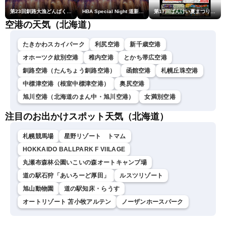
第23回釧路大漁どんぱく花火大会 ～道新・光と音のファンタジー～
HBA Special Night 道新・秋華火（はなび）
第17回ばんけい夏まつり大花火大会
空港の天気（北海道）
たきかわスカイパーク
利尻空港
新千歳空港
オホーツク紋別空港
稚内空港
とかち帯広空港
釧路空港（たんちょう釧路空港）
函館空港
札幌丘珠空港
中標津空港（根室中標津空港）
奥尻空港
旭川空港（北海道のまん中・旭川空港）
女満別空港
注目のお出かけスポット天気（北海道）
札幌競馬場
星野リゾート トマム
HOKKAIDO BALLPARK F VIILAGE
丸瀬布森林公園いこいの森オートキャンプ場
道の駅石狩「あいろーど厚田」
ルスツリゾート
旭山動物園
道の駅知床・らうす
オートリゾート 苫小牧アルテン
ノーザンホースパーク