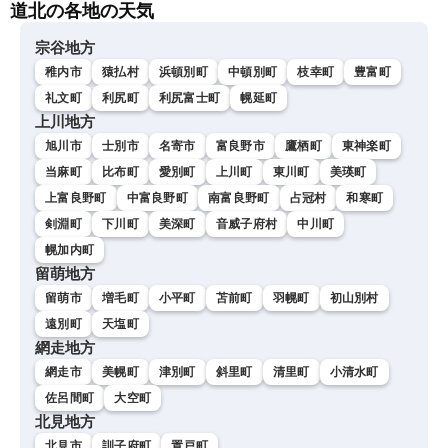
道北の各地の天気
宗谷地方
稚内市
猿払村
浜頓別町
中頓別町
枝幸町
豊富町
礼文町
利尻町
利尻富士町
幌延町
上川地方
旭川市
士別市
名寄市
富良野市
鷹栖町
東神楽町
当麻町
比布町
愛別町
上川町
東川町
美瑛町
上富良野町
中富良野町
南富良野町
占冠村
和寒町
剣淵町
下川町
美深町
音威子府村
中川町
幌加内町
留萌地方
留萌市
増毛町
小平町
苫前町
羽幌町
初山別村
遠別町
天塩町
網走地方
網走市
美幌町
津別町
斜里町
清里町
小清水町
佐呂間町
大空町
北見地方
北見市
訓子府町
置戸町