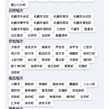
新ひだか町
石狩地方
札幌市中央区
札幌市北区
札幌市東区
札幌市白石区
札幌市豊平区
札幌市南区
札幌市西区
札幌市厚別区
札幌市手稲区
札幌市清田区
江別市
千歳市
恵庭市
北広島市
石狩市
当別町
新篠津村
空知地方
夕張市
岩見沢市
美唄市
芦別市
赤平市
三笠市
滝川市
砂川市
歌志内市
深川市
南幌町
奈井江町
上砂川町
由仁町
長沼町
栗山町
月形町
浦臼町
新十津川町
妹背牛町
秩父別町
雨竜町
北竜町
沼田町
後志地方
小樽市
島牧村
寿都町
黒松内町
蘭越町
ニセコ町
真狩村
留寿都村
喜茂別町
京極町
倶知安町
共和町
岩内町
泊村
神恵内村
積丹町
古平町
仁木町
余市町
赤井川村
渡島地方