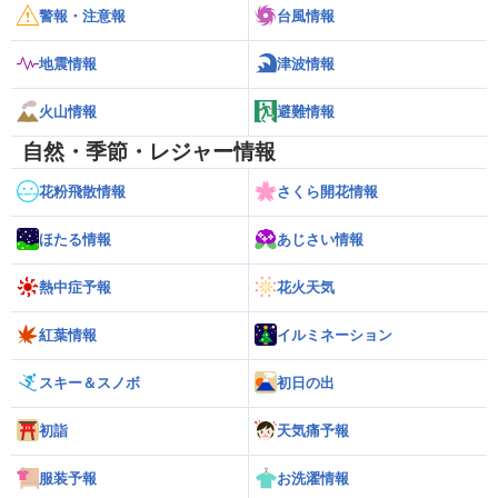
警報・注意報
台風情報
地震情報
津波情報
火山情報
避難情報
自然・季節・レジャー情報
花粉飛散情報
さくら開花情報
ほたる情報
あじさい情報
熱中症予報
花火天気
紅葉情報
イルミネーション
スキー＆スノボ
初日の出
初詣
天気痛予報
服装予報
お洗濯情報