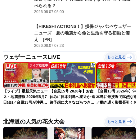
べられる？
2026.08.07 05:00
【HIKESHI ACTIONS！】損保ジャパン×ウェザー
ニューズ 夏の地震から命と生活を守る初動と備
え [PR]
2026.08.07 07:23
ウェザーニュースLiVE
もっと見る
ライブ放送中
【ライブ】最新天気ニュー
【台風15号 2026年】お盆
【台風13号 2026年】沖
ス・地震情報 2026年8月7
休みに日本列島へ接近か 進
本島に最接近で猛烈な雨
日(金)／台風13号が沖縄・
路予想に大きなばらつき
／動き遅く影響長引くお
奄美に最接近へ 令和8年
（7日13時更新）
れ（7日13時更新）
熊本地震情報〈ウェザーニ
ュースLiVEアフタヌーン・
北海道の人気の花火大会
もっと見る
小林李衣奈／内藤邦裕〉