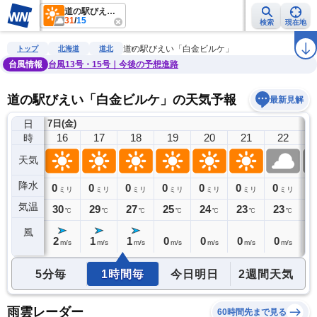
道の駅びえい「白金ビルケ」
31
/
15
検索
現在地
雨雲レーダー
台風情報
地震情報
警報・注意報
2週間天気
ラ
道の駅びえい「白金ビルケ」
トップ
北海道
道北
台風情報
台風13号・15号｜今後の予想進路
道の駅びえい「白金ビルケ」の天気予報
最新見解
日
7日(金)
15
16
17
18
19
20
21
22
時
天気
降水
0
0
0
0
0
0
0
0
0
ミリ
ミリ
ミリ
ミリ
ミリ
ミリ
ミリ
ミリ
気温
31
30
29
27
25
24
23
23
2
℃
℃
℃
℃
℃
℃
℃
℃
風
2
2
1
1
0
0
0
0
0
m/s
m/s
m/s
m/s
m/s
m/s
m/s
m/s
5分毎
1時間毎
今日明日
2週間天気
雨雲レーダー
60時間先まで見る