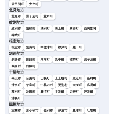
佐呂間町
大空町
北見地方
北見市
訓子府町
置戸町
紋別地方
紋別市
遠軽町
湧別町
滝上町
興部町
西興部村
雄武町
根室地方
根室市
別海町
中標津町
標津町
羅臼町
釧路地方
釧路市
釧路町
厚岸町
浜中町
標茶町
弟子屈町
鶴居村
白糠町
十勝地方
帯広市
音更町
士幌町
上士幌町
鹿追町
新得町
清水町
芽室町
中札内村
更別村
大樹町
広尾町
幕別町
池田町
豊頃町
本別町
足寄町
陸別町
浦幌町
胆振地方
室蘭市
苫小牧市
登別市
伊達市
豊浦町
壮瞥町