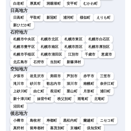
白老町
厚真町
洞爺湖町
安平町
むかわ町
日高地方
日高町
平取町
新冠町
浦河町
様似町
えりも町
新ひだか町
石狩地方
札幌市中央区
札幌市北区
札幌市東区
札幌市白石区
札幌市豊平区
札幌市南区
札幌市西区
札幌市厚別区
札幌市手稲区
札幌市清田区
江別市
千歳市
恵庭市
北広島市
石狩市
当別町
新篠津村
空知地方
夕張市
岩見沢市
美唄市
芦別市
赤平市
三笠市
滝川市
砂川市
歌志内市
深川市
南幌町
奈井江町
上砂川町
由仁町
長沼町
栗山町
月形町
浦臼町
新十津川町
妹背牛町
秩父別町
雨竜町
北竜町
沼田町
後志地方
小樽市
島牧村
寿都町
黒松内町
蘭越町
ニセコ町
真狩村
留寿都村
喜茂別町
京極町
倶知安町