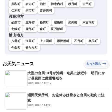
共和町
岩内町
泊村
神恵内村
積丹町
古平町
仁木町
余市町
赤井川村
渡島地方
函館市
北斗市
松前町
福島町
知内町
木古内町
七飯町
鹿部町
森町
長万部町
檜山地方
八雲町
江差町
上ノ国町
厚沢部町
乙部町
奥尻町
今金町
せたな町
お天気ニュース
もっと読む
大型の台風13号が沖縄・奄美に接近中 明日にか
け暴風雨に厳重警戒を
2026.08.07 10:17
週間天気予報 お盆休みは暑さと台風の動向に注
意
2026.08.07 14:30