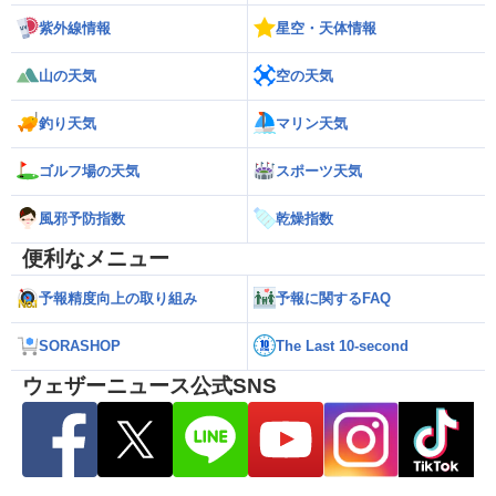
紫外線情報
星空・天体情報
山の天気
空の天気
釣り天気
マリン天気
ゴルフ場の天気
スポーツ天気
風邪予防指数
乾燥指数
便利なメニュー
予報精度向上の取り組み
予報に関するFAQ
SORASHOP
The Last 10-second
ウェザーニュース公式SNS