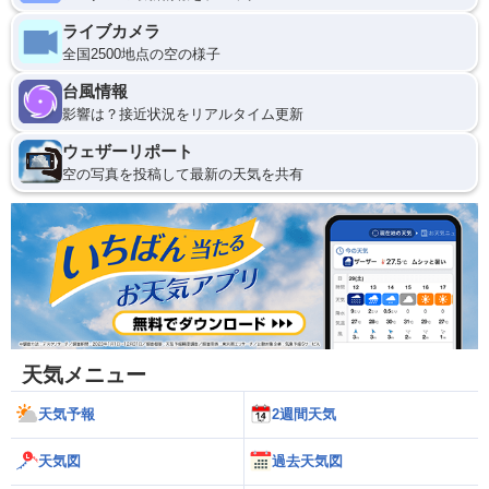
ライブカメラ
全国2500地点の空の様子
台風情報
影響は？接近状況をリアルタイム更新
ウェザーリポート
空の写真を投稿して最新の天気を共有
天気メニュー
天気予報
2週間天気
天気図
過去天気図