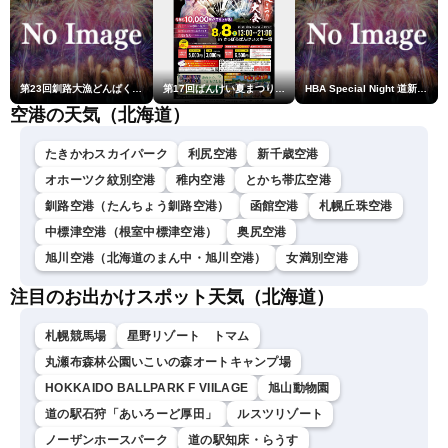
第23回釧路大漁どんぱく花火大会 ～道新・光と音のファンタジー～
第17回ばんけい夏まつり大花火大会
HBA Special Night 道新・秋華火（はなび）
空港の天気（北海道）
たきかわスカイパーク
利尻空港
新千歳空港
オホーツク紋別空港
稚内空港
とかち帯広空港
釧路空港（たんちょう釧路空港）
函館空港
札幌丘珠空港
中標津空港（根室中標津空港）
奥尻空港
旭川空港（北海道のまん中・旭川空港）
女満別空港
注目のお出かけスポット天気（北海道）
札幌競馬場
星野リゾート トマム
丸瀬布森林公園いこいの森オートキャンプ場
HOKKAIDO BALLPARK F VIILAGE
旭山動物園
道の駅石狩「あいろーど厚田」
ルスツリゾート
ノーザンホースパーク
道の駅知床・らうす