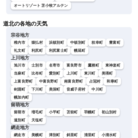
オートリゾート 苫小牧アルテン
道北の各地の天気
宗谷地方
稚内市
猿払村
浜頓別町
中頓別町
枝幸町
豊富町
礼文町
利尻町
利尻富士町
幌延町
上川地方
旭川市
士別市
名寄市
富良野市
鷹栖町
東神楽町
当麻町
比布町
愛別町
上川町
東川町
美瑛町
上富良野町
中富良野町
南富良野町
占冠村
和寒町
剣淵町
下川町
美深町
音威子府村
中川町
幌加内町
留萌地方
留萌市
増毛町
小平町
苫前町
羽幌町
初山別村
遠別町
天塩町
網走地方
網走市
美幌町
津別町
斜里町
清里町
小清水町