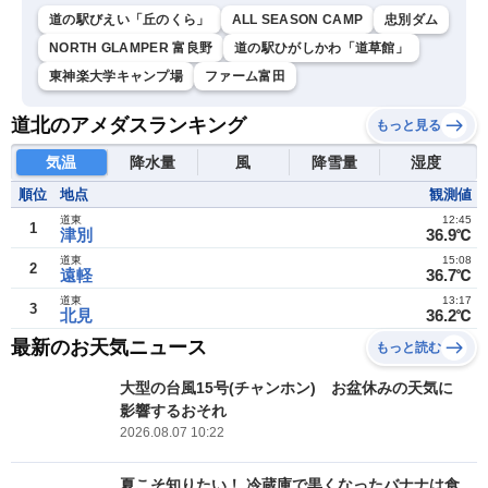
道の駅びえい「丘のくら」
ALL SEASON CAMP
忠別ダム
NORTH GLAMPER 富良野
道の駅ひがしかわ「道草館」
東神楽大学キャンプ場
ファーム富田
道北のアメダスランキング
もっと見る
気温
降水量
風
降雪量
湿度
順位
地点
観測値
道東
12:45
1
津別
36.9℃
道東
15:08
2
遠軽
36.7℃
道東
13:17
3
北見
36.2℃
最新のお天気ニュース
もっと読む
大型の台風15号(チャンホン) お盆休みの天気に
影響するおそれ
2026.08.07 10:22
夏こそ知りたい！ 冷蔵庫で黒くなったバナナは食