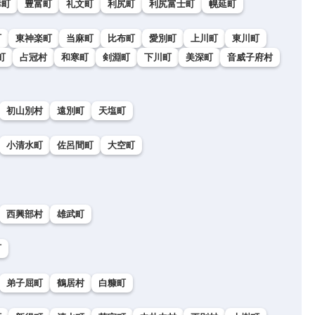
幸町
豊富町
礼文町
利尻町
利尻富士町
幌延町
町
東神楽町
当麻町
比布町
愛別町
上川町
東川町
町
占冠村
和寒町
剣淵町
下川町
美深町
音威子府村
初山別村
遠別町
天塩町
小清水町
佐呂間町
大空町
西興部村
雄武町
町
弟子屈町
鶴居村
白糠町