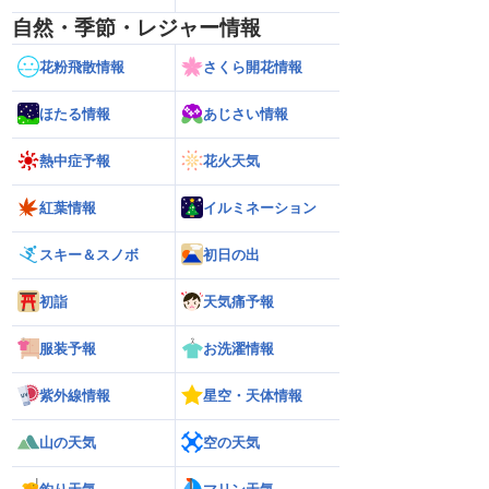
自然・季節・レジャー情報
花粉飛散情報
さくら開花情報
ほたる情報
あじさい情報
熱中症予報
花火天気
紅葉情報
イルミネーション
スキー＆スノボ
初日の出
初詣
天気痛予報
服装予報
お洗濯情報
紫外線情報
星空・天体情報
ら離れた西日本太平洋
【熊本八代で39℃観測】被災地・熊本へ
【台風15号 202
山の天気
空の天気
心に大雨のおそれ
台風による雨風の影響は？
の可能性も進路は定
新）