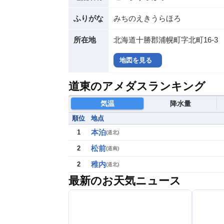
ふりがな
みちのえきうらほろ
所在地
北海道十勝郡浦幌町字北町16-3
地図を見る
道東のアメダスランキング
気温
降水量
順位
地点
本泊
1
(
道北
)
松前
2
(
道南
)
稚内
2
(
道北
)
最新のお天気ニュース