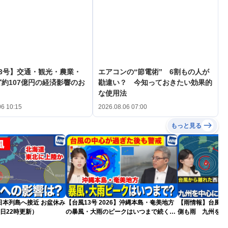
3号】交通・観光・農業・
エアコンの“節電術” 6割もの人が
約107億円の経済影響のお
勘違い？ 今知っておきたい効果的
な使用法
06 10:15
2026.08.06 07:00
もっと見る
島へ接近 お盆休み
【台風13号 2026】沖縄本島・奄美地方
【雨情報】台風か
日22時更新）
の暴風・大雨のピークはいつまで続く？
側も雨 九州を中
（6日18時更新）