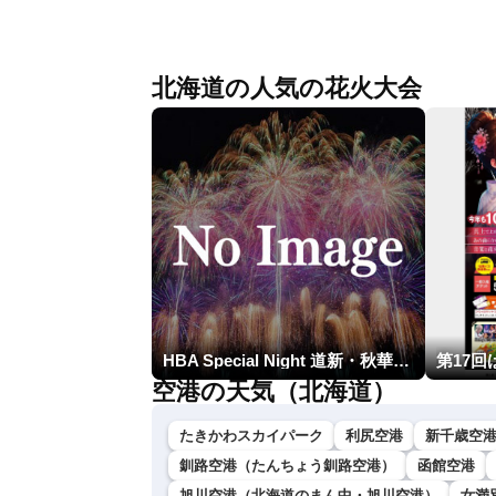
ザーニュースLiVE〉
北海道の人気の花火大会
HBA Special Night 道新・秋華火（はなび）
空港の天気（北海道）
たきかわスカイパーク
利尻空港
新千歳空
釧路空港（たんちょう釧路空港）
函館空港
旭川空港（北海道のまん中・旭川空港）
女満