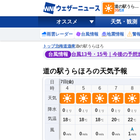
道の駅うらほろ
30
/
18
オススメ
天気・観測
雨雲レーダー
台風情報
地震情報
警
トップ
北海道
道東
道の駅うらほろ
台風情報
台風13号・15号｜今後の予想
道の駅うらほろの天気予報
日
7日(金)
0
1
2
3
4
5
6
7
8
時
天気
降水
0
0
0
0
0
0
0
0
ミリ
ミリ
ミリ
ミリ
ミリ
ミリ
ミリ
ミリ
ミリ
気温
19
19
19
19
18
18
18
20
22
℃
℃
℃
℃
℃
℃
℃
℃
℃
風
1
0
0
0
0
0
0
0
1
m/s
m/s
m/s
m/s
m/s
m/s
m/s
m/s
m/s