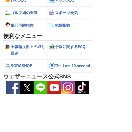
釣り天気
マリン天気
ゴルフ場の天気
スポーツ天気
風邪予防指数
乾燥指数
便利なメニュー
予報精度向上の取り
予報に関するFAQ
組み
SORASHOP
The Last 10-second
ウェザーニュース公式SNS