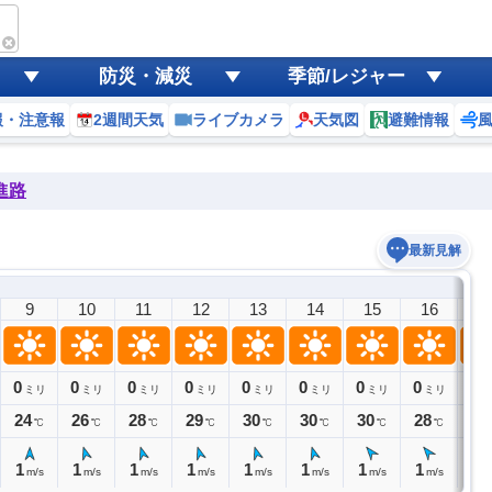
防災・減災
季節/レジャー
報・注意報
2週間天気
ライブカメラ
天気図
避難情報
進路
最新見解
9
10
11
12
13
14
15
16
1
0
0
0
0
0
0
0
0
0
ミリ
ミリ
ミリ
ミリ
ミリ
ミリ
ミリ
ミリ
ミ
24
26
28
29
30
30
30
28
27
℃
℃
℃
℃
℃
℃
℃
℃
1
1
1
1
1
1
1
1
1
m/s
m/s
m/s
m/s
m/s
m/s
m/s
m/s
m