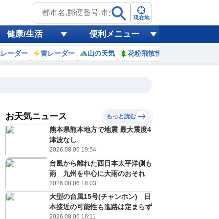
現在地
健康/生活
便利メニュー
風レーダー
雷レーダー
山の天気
花粉飛散情報
世界天気
お天気ニュース
もっと読む
8日(土)
熊本県熊本地方で地震 最大震度4
7
18
19
20
21
22
23
0
1
津波なし
2026.08.06 19:54
台風から離れた西日本太平洋側も
0
0
0
0
0
0
0
0
雨 九州を中心に大雨のおそれ
リ
ミリ
ミリ
ミリ
ミリ
ミリ
ミリ
ミリ
ミリ
2026.08.06 18:03
25
23
22
21
21
20
20
19
℃
℃
℃
℃
℃
℃
℃
℃
℃
大型の台風15号(チャンホン) 日
本接近の可能性も進路は定まらず
0
0
1
1
1
1
1
1
/s
m/s
m/s
m/s
m/s
m/s
m/s
m/s
m/s
2026.08.06 16:11