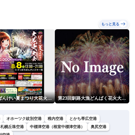
もっと見る
第17回ばんけい夏まつり大花火大会
第23回釧路大漁どんぱく花火大会 ～道新・光と音のファンタジー～
港
オホーツク紋別空港
稚内空港
とかち帯広空港
札幌丘珠空港
中標津空港（根室中標津空港）
奥尻空港
別空港