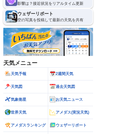
影響は？接近状況をリアルタイム更新
ウェザーリポート
空の写真を投稿して最新の天気を共有
天気メニュー
天気予報
2週間天気
天気図
過去天気図
気象衛星
お天気ニュース
世界天気
アメダス(実況天気)
アメダスランキング
ウェザーリポート