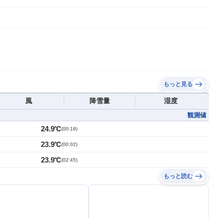
もっと見る
風
降雪量
湿度
観測値
24.9℃
(
00:19
)
23.9℃
(
00:02
)
23.9℃
(
02:45
)
もっと読む