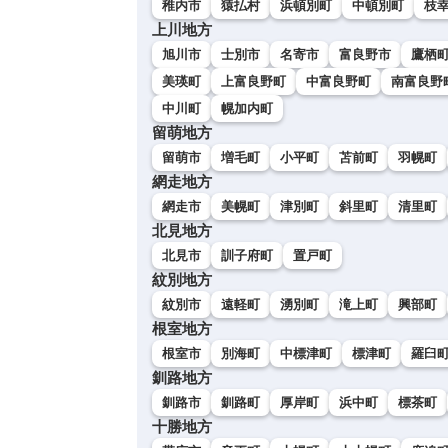
稚内市
猿払村
浜頓別町
中頓別町
枝
上川地方
旭川市
士別市
名寄市
富良野市
鷹栖
美瑛町
上富良野町
中富良野町
南富良野
中川町
幌加内町
留萌地方
留萌市
増毛町
小平町
苫前町
羽幌町
網走地方
網走市
美幌町
津別町
斜里町
清里町
北見地方
北見市
訓子府町
置戸町
紋別地方
紋別市
遠軽町
湧別町
滝上町
興部町
根室地方
根室市
別海町
中標津町
標津町
羅臼
釧路地方
釧路市
釧路町
厚岸町
浜中町
標茶町
十勝地方