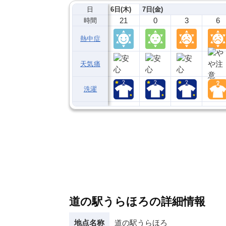
日
6日(木)
7日(金)
21
0
3
6
時間
熱中症
天気痛
洗濯
道の駅うらほろの詳細情報
地点名称
道の駅うらほろ