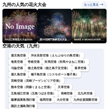
衣／芳野達郎〉
九州の人気の花火大会
もっと見る
TKU江津湖花火大会2026
第39回関門海峡花火大会(門司側)
MAKE A MONOGATARI 2026
空港の天気（九州）
鹿児島空港
沖永良部空港（えらぶゆりの島空港）
奄美空港
壱岐空港
対馬空港（対馬やまねこ空港）
与論空港
徳之島空港（徳之島子宝空港）
喜界空港
屋久島空港
種子島空港（コスモポート種子島）
宮崎空港（宮崎ブーゲンビリア空港）
熊本空港（阿蘇くまもと空港）
天草空港
五島福江空港（五島つばき空港）
長崎空港
北九州空港
薩摩硫黄島飛行場
福岡空港
大分空港
九州佐賀国際空港
諏訪之瀬島飛行場