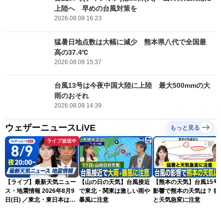
上陸へ 早めの台風対策を
2026.08.09 16:23
猛暑日地点数は大幅に減少 熊本県八代で全国最
高の37.4℃
2026.08.09 15:37
台風13号は今夜中国大陸に上陸 最大500mmの大
雨のおそれ
2026.08.09 14:39
ウェザーニュースLiVE
もっと見る
ライブ放送中
【ライブ】最新天気ニュー
【山の日の天気】台風接近
【熊本の天気】台風15号
ス・地震情報 2026年8月9
で東北・関東は激しい雨や
影響で熊本の天気は？ 猛
日(日) ／東北・東日本は急
暴風に注意
と天気急変に注意
な雷雨に注意〈ウェザーニ
ュースLiVEムーン・駒木結