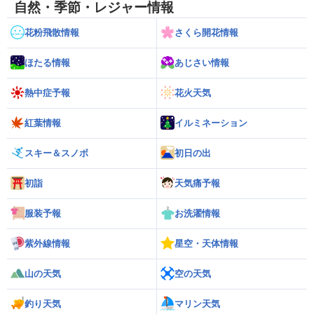
自然・季節・レジャー情報
花粉飛散情報
さくら開花情報
ほたる情報
あじさい情報
熱中症予報
花火天気
紅葉情報
イルミネーション
スキー＆スノボ
初日の出
初詣
天気痛予報
服装予報
お洗濯情報
紫外線情報
星空・天体情報
山の天気
空の天気
釣り天気
マリン天気