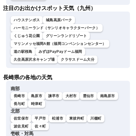
注目のお出かけスポット天気（九州）
ハウステンボス
城島高原パーク
ハーモニーランド（サンリオキャラクターパーク）
くじゅう花公園
グリーンランドリゾート
マリンメッセ福岡A館（福岡コンベンションセンター）
道の駅桜島
みずほPayPayドーム福岡
久住高原沢水キャンプ場
クラサスドーム大分
長崎県の各地の天気
南部
長崎市
島原市
諫早市
大村市
雲仙市
南島原市
長与町
時津町
北部
佐世保市
平戸市
松浦市
東彼杵町
川棚町
波佐見町
佐々町
壱岐・対馬