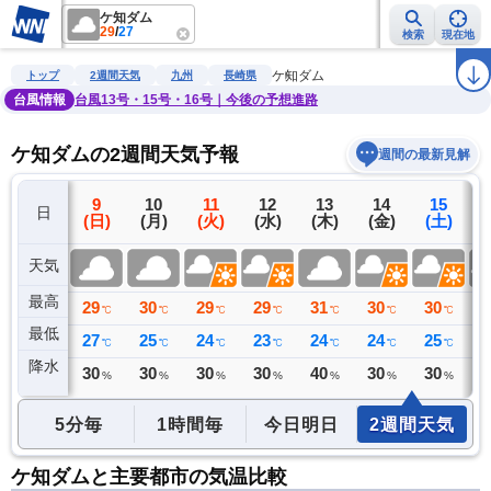
ケ知ダム
29
/
27
検索
現在地
雨雲レーダー
台風情報
地震情報
警報・注意報
2週間天気
ラ
ケ知ダム
トップ
2週間天気
九州
長崎県
台風情報
台風13号・15号・16号｜今後の予想進路
ケ知ダムの2週間天気予報
週間の最新見解
8
9
10
11
12
13
14
15
日
(土)
(日)
(月)
(火)
(水)
(木)
(金)
(土)
(
天気
最高
32
29
30
29
29
31
30
30
3
℃
℃
℃
℃
℃
℃
℃
℃
最低
28
27
25
24
23
24
24
25
2
℃
℃
℃
℃
℃
℃
℃
℃
降水
0
30
30
30
30
40
30
30
3
ミリ
%
%
%
%
%
%
%
5分毎
1時間毎
今日明日
2週間天気
ケ知ダムと主要都市の気温比較