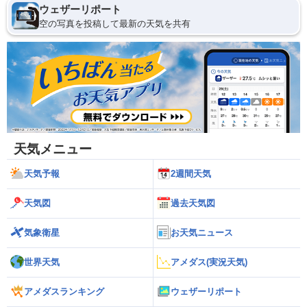
ウェザーリポート
空の写真を投稿して最新の天気を共有
天気メニュー
天気予報
2週間天気
天気図
過去天気図
気象衛星
お天気ニュース
世界天気
アメダス(実況天気)
アメダスランキング
ウェザーリポート