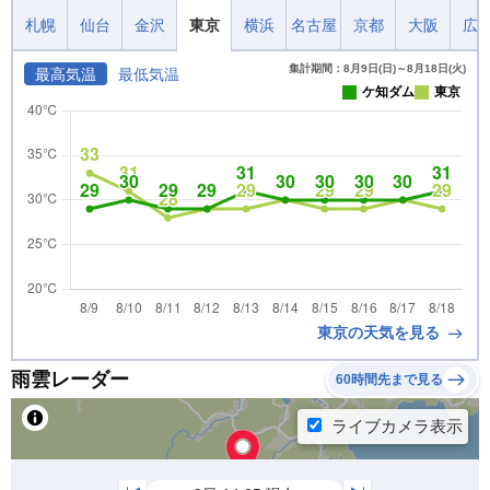
札幌
仙台
金沢
東京
横浜
名古屋
京都
大阪
広
集計期間：8月9日(日)～8月18日(火)
最高気温
最低気温
ケ知ダム
東京
東京の天気を見る
雨雲レーダー
60時間先まで見る