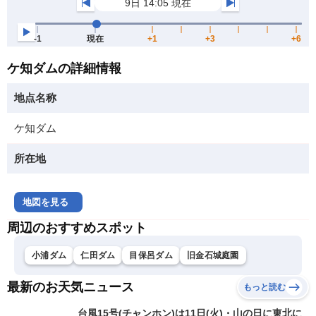
ケ知ダムの詳細情報
地点名称
ケ知ダム
所在地
地図を見る
周辺のおすすめスポット
小浦ダム
仁田ダム
目保呂ダム
旧金石城庭園
最新のお天気ニュース
もっと読む
台風15号(チャンホン)は11日(火)・山の日に東北に