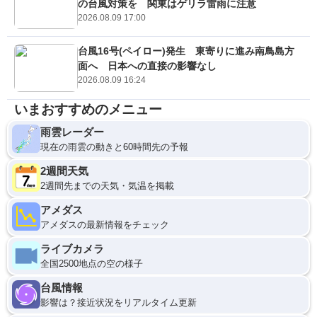
の台風対策を 関東はゲリラ雷雨に注意
2026.08.09 17:00
台風16号(ペイロー)発生 東寄りに進み南鳥島方
面へ 日本への直接の影響なし
2026.08.09 16:24
いまおすすめのメニュー
雨雲レーダー
現在の雨雲の動きと60時間先の予報
2週間天気
2週間先までの天気・気温を掲載
アメダス
アメダスの最新情報をチェック
ライブカメラ
全国2500地点の空の様子
台風情報
影響は？接近状況をリアルタイム更新