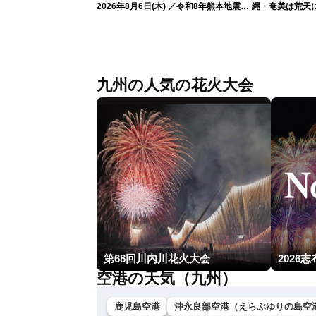
2026年8月6日(木) ／令和8年熊本地震情
縄・奄美は荒天に
報 台風13号暴風雨が長時間続くおそれ
〈ウェザーニュースLiVEイブニング・小
林李衣奈／本田竜也〉
九州の人気の花火大会
第68回川内川花火大会
2026
空港の天気（九州）
鹿児島空港
沖永良部空港（えらぶゆりの島空