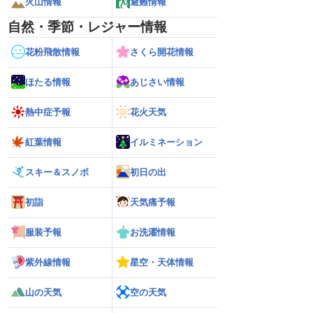
火山情報
避難情報
自然・季節・レジャー情報
花粉飛散情報
さくら開花情報
ほたる情報
あじさい情報
熱中症予報
花火天気
紅葉情報
イルミネーション
スキー＆スノボ
初日の出
初詣
天気痛予報
服装予報
お洗濯情報
紫外線情報
星空・天体情報
山の天気
空の天気
26】大東島地方が暴風域
【地震速報】熊本県天草･芦北地方で
【雨情報】関東は