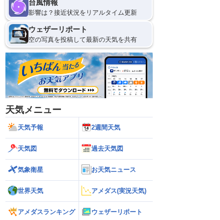
台風情報
8日(土)
影響は？接近状況をリアルタイム更新
21
0
ウェザーリポート
空の写真を投稿して最新の天気を共有
天気メニュー
天気予報
2週間天気
天気図
過去天気図
気象衛星
お天気ニュース
世界天気
アメダス(実況天気)
アメダスランキング
ウェザーリポート