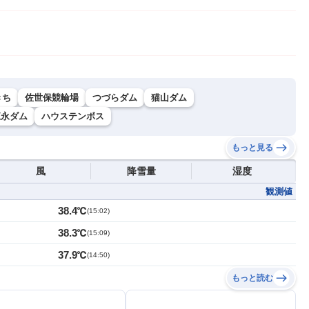
きち
佐世保競輪場
つづらダム
猫山ダム
江永ダム
ハウステンボス
もっと見る
風
降雪量
湿度
観測値
38.4℃
(
15:02
)
38.3℃
(
15:09
)
37.9℃
(
14:50
)
もっと読む