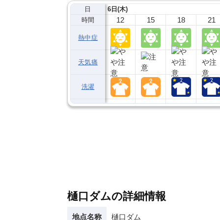
日
6日(木)
12
15
18
21
時間
熱中症
天気痛
洗濯
樋口ダムの詳細情報
地点名称
樋口ダム