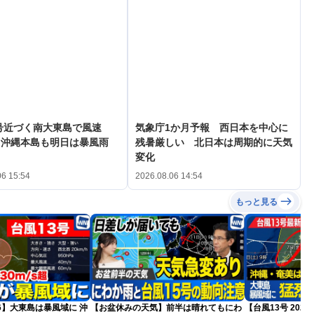
号近づく南大東島で風速
気象庁1か月予報 西日本を中心に
s 沖縄本島も明日は暴風雨
残暑厳しい 北日本は周期的に天気
変化
06 15:54
2026.08.06 14:54
もっと見る
26】大東島は暴風域に 沖
【お盆休みの天気】前半は晴れてもにわ
【台風13号 20