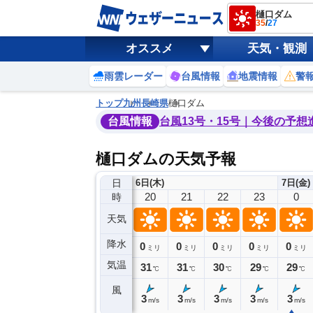
樋口ダム
35
/
27
オススメ
天気・観測
雨雲レーダー
台風情報
地震情報
警
トップ
九州
長崎県
樋口ダム
台風情報
台風13号・15号｜今後の予想
樋口ダムの天気予報
日
6日(木)
7日(金)
16
17
18
19
20
21
22
23
0
時
天気
降水
0
0
0
0
0
0
0
0
ミリ
ミリ
ミリ
ミリ
ミリ
ミリ
ミリ
ミリ
ミリ
気温
34
34
33
32
31
31
30
29
29
℃
℃
℃
℃
℃
℃
℃
℃
℃
風
4
4
4
4
3
3
3
3
3
m/s
m/s
m/s
m/s
m/s
m/s
m/s
m/s
m/s