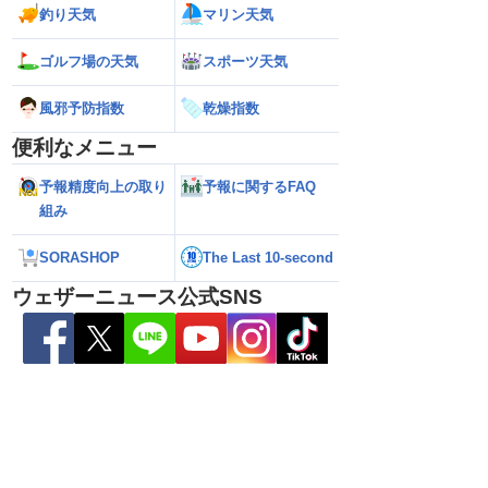
けて沖縄本島・奄美通
M5.1の地震 熊本県や長崎県、鹿児島県
日中は再び雨降り
釣り天気
マリン天気
めの備えを ※8月6日
で震度4を観測
ゴルフ場の天気
スポーツ天気
風邪予防指数
乾燥指数
便利なメニュー
予報精度向上の取り
予報に関するFAQ
組み
SORASHOP
The Last 10-second
ウェザーニュース公式SNS