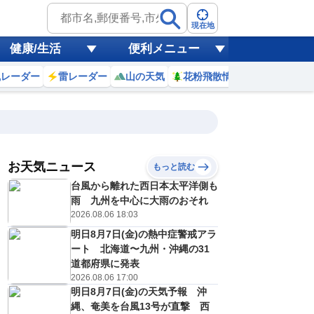
現在地
健康/生活
便利メニュー
風レーダー
雷レーダー
山の天気
花粉飛散情報
世界天気
お天気ニュース
もっと読む
台風から離れた西日本太平洋側も
10
11
12
13
14
15
16
17
雨 九州を中心に大雨のおそれ
2026.08.06 18:03
明日8月7日(金)の熱中症警戒アラ
0
0
0
0
0
0
0
0
ート 北海道〜九州・沖縄の31
ミリ
ミリ
ミリ
ミリ
ミリ
ミリ
ミリ
ミリ
ミリ
道都府県に発表
33
35
36
37
37
37
36
35
℃
℃
℃
℃
℃
℃
℃
℃
℃
2026.08.06 17:00
明日8月7日(金)の天気予報 沖
4
5
5
5
5
5
5
4
/s
m/s
m/s
m/s
m/s
m/s
m/s
m/s
m/s
縄、奄美を台風13号が直撃 西