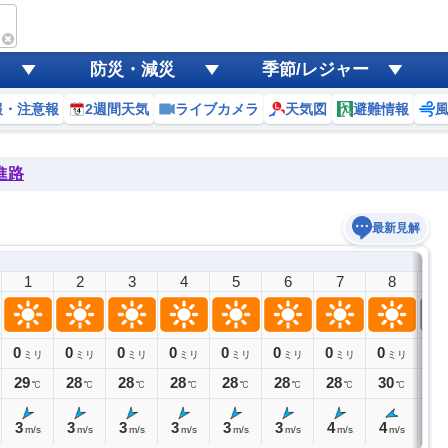
防災・減災
季節/レジャー
報・注意報
2週間天気
ライブカメラ
天気図
避難情報
進路
最新見解
1
2
3
4
5
6
7
8
9
0
0
0
0
0
0
0
0
0
ミリ
ミリ
ミリ
ミリ
ミリ
ミリ
ミリ
ミリ
29
28
28
28
28
28
28
30
32
℃
℃
℃
℃
℃
℃
℃
℃
3
3
3
3
3
3
4
4
4
m/s
m/s
m/s
m/s
m/s
m/s
m/s
m/s
m