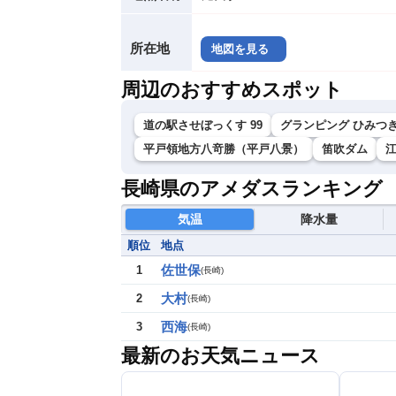
所在地
地図を見る
周辺のおすすめスポット
道の駅させぼっくす 99
グランピング ひみつ
平戸領地方八竒勝（平戸八景）
笛吹ダム
長崎県のアメダスランキング
気温
降水量
順位
地点
佐世保
1
(
長崎
)
大村
2
(
長崎
)
西海
3
(
長崎
)
最新のお天気ニュース