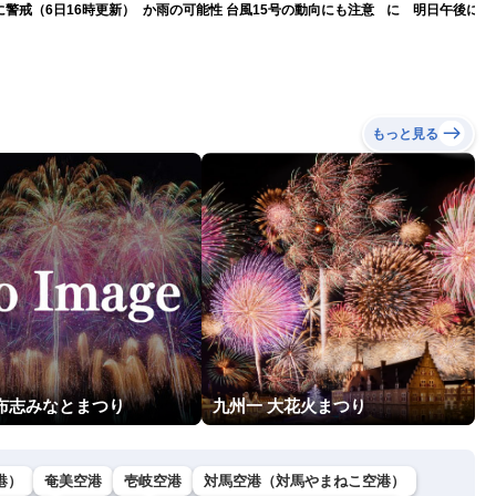
警戒（6日16時更新）
か雨の可能性 台風15号の動向にも注意
に 明日午後にか
過する見込み 早
10時更新
もっと見る
志布志みなとまつり
九州一 大花火まつり
港）
奄美空港
壱岐空港
対馬空港（対馬やまねこ空港）