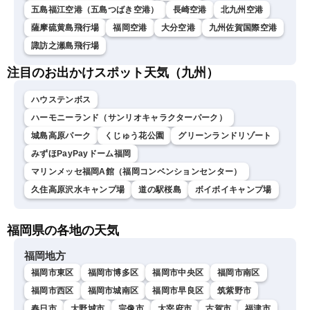
五島福江空港（五島つばき空港）
長崎空港
北九州空港
薩摩硫黄島飛行場
福岡空港
大分空港
九州佐賀国際空港
諏訪之瀬島飛行場
注目のお出かけスポット天気（九州）
ハウステンボス
ハーモニーランド（サンリオキャラクターパーク）
城島高原パーク
くじゅう花公園
グリーンランドリゾート
みずほPayPayドーム福岡
マリンメッセ福岡A館（福岡コンベンションセンター）
久住高原沢水キャンプ場
道の駅桜島
ボイボイキャンプ場
福岡県の各地の天気
福岡地方
福岡市東区
福岡市博多区
福岡市中央区
福岡市南区
福岡市西区
福岡市城南区
福岡市早良区
筑紫野市
春日市
大野城市
宗像市
太宰府市
古賀市
福津市