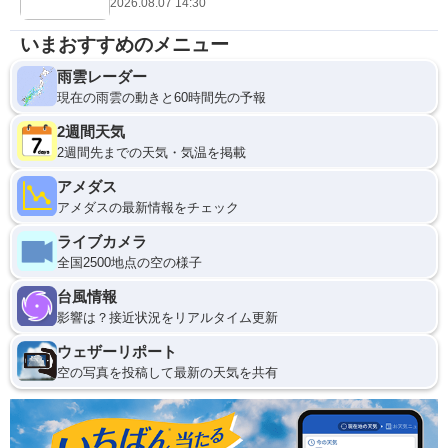
2026.08.07 14:30
いまおすすめのメニュー
雨雲レーダー
現在の雨雲の動きと60時間先の予報
2週間天気
2週間先までの天気・気温を掲載
アメダス
アメダスの最新情報をチェック
ライブカメラ
全国2500地点の空の様子
台風情報
影響は？接近状況をリアルタイム更新
ウェザーリポート
空の写真を投稿して最新の天気を共有