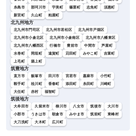
糸島市
那珂川市
宇美町
篠栗町
志免町
須惠町
新宮町
久山町
粕屋町
北九州地方
北九州市門司区
北九州市若松区
北九州市戸畑区
北九州市小倉北区
北九州市小倉南区
北九州市八幡東区
北九州市八幡西区
行橋市
豊前市
中間市
芦屋町
水巻町
岡垣町
遠賀町
苅田町
みやこ町
吉富町
上毛町
築上町
筑豊地方
直方市
飯塚市
田川市
宮若市
嘉麻市
小竹町
鞍手町
桂川町
香春町
添田町
糸田町
川崎町
大任町
赤村
福智町
筑後地方
大牟田市
久留米市
柳川市
八女市
筑後市
大川市
小郡市
うきは市
朝倉市
みやま市
筑前町
東峰村
大刀洗町
大木町
広川町