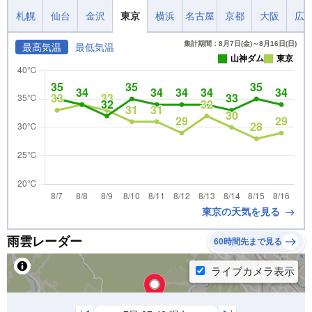
札幌
仙台
金沢
東京
横浜
名古屋
京都
大阪
広
集計期間：8月7日(金)～8月16日(日)
最高気温
最低気温
山神ダム
東京
東京の天気を見る
雨雲レーダー
60時間先まで見る