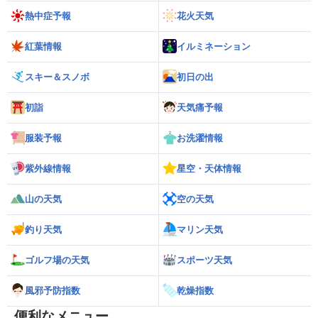
熱中症予報
花火天気
紅葉情報
イルミネーション
スキー＆スノボ
初日の出
初詣
天気痛予報
服装予報
お洗濯情報
紫外線情報
星空・天体情報
山の天気
空の天気
釣り天気
マリン天気
ゴルフ場の天気
スポーツ天気
風邪予防指数
乾燥指数
便利なメニュー