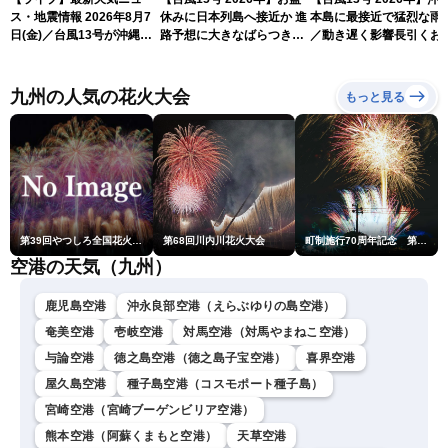
ス・地震情報 2026年8月7
休みに日本列島へ接近か 進
本島に最接近で猛烈な雨
日(金)／台風13号が沖縄・
路予想に大きなばらつき
／動き遅く影響長引くお
奄美に最接近へ 令和8年
（7日13時更新）
れ（7日13時更新）
熊本地震情報〈ウェザーニ
ュースLiVEアフタヌーン・
九州の人気の花火大会
もっと見る
小林李衣奈／内藤邦裕〉
第39回やつしろ全国花火競技大会
第68回川内川花火大会
町制施行70周年記念 第48回南種子町ロケット祭
空港の天気（九州）
鹿児島空港
沖永良部空港（えらぶゆりの島空港）
奄美空港
壱岐空港
対馬空港（対馬やまねこ空港）
与論空港
徳之島空港（徳之島子宝空港）
喜界空港
屋久島空港
種子島空港（コスモポート種子島）
宮崎空港（宮崎ブーゲンビリア空港）
熊本空港（阿蘇くまもと空港）
天草空港