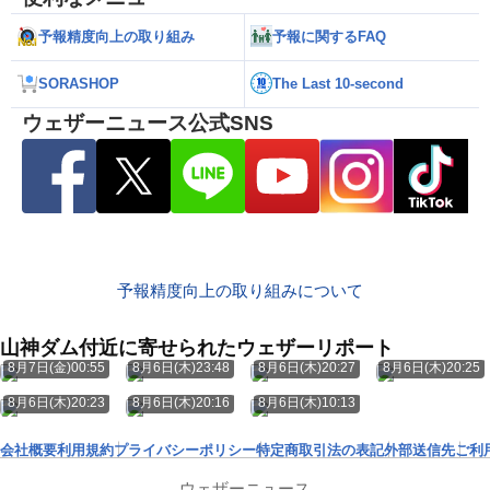
予報精度向上の取り組み
予報に関するFAQ
SORASHOP
The Last 10-second
ウェザーニュース公式SNS
予報精度向上の取り組みについて
山神ダム付近に寄せられたウェザーリポート
8月7日(金)00:55
8月6日(木)23:48
8月6日(木)20:27
8月6日(木)20:25
8月6日(木)20:23
8月6日(木)20:16
8月6日(木)10:13
会社概要
利用規約
プライバシーポリシー
特定商取引法の表記
外部送信先
ご利
ウェザーニュース