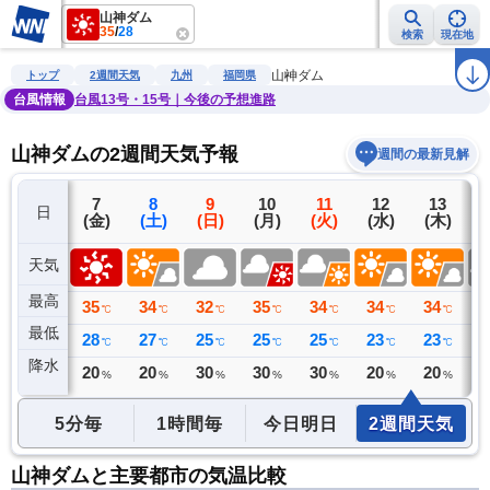
山神ダム
35
/
28
検索
現在地
雨雲レーダー
台風情報
地震情報
警報・注意報
2週間天気
ラ
山神ダム
トップ
2週間天気
九州
福岡県
台風情報
台風13号・15号｜今後の予想進路
山神ダムの2週間天気予報
週間の最新見解
6
7
8
9
10
11
12
13
日
(木)
(金)
(土)
(日)
(月)
(火)
(水)
(木)
(
天気
最高
35
35
34
32
35
34
34
34
3
℃
℃
℃
℃
℃
℃
℃
℃
最低
26
28
27
25
25
25
23
23
2
℃
℃
℃
℃
℃
℃
℃
℃
降水
0
20
20
30
30
30
20
20
3
ミリ
%
%
%
%
%
%
%
5分毎
1時間毎
今日明日
2週間天気
山神ダムと主要都市の気温比較