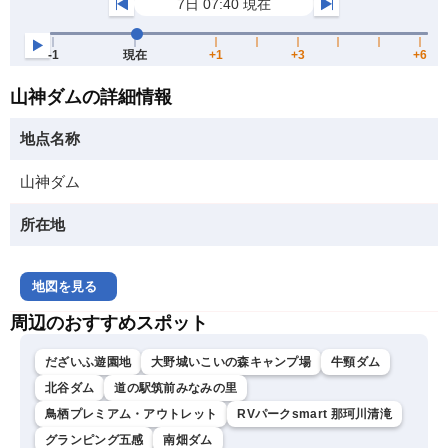
山神ダムの詳細情報
地点名称
山神ダム
所在地
地図を見る
周辺のおすすめスポット
だざいふ遊園地
大野城いこいの森キャンプ場
牛頸ダム
北谷ダム
道の駅筑前みなみの里
鳥栖プレミアム・アウトレット
RVパークsmart 那珂川清滝
グランピング五感
南畑ダム