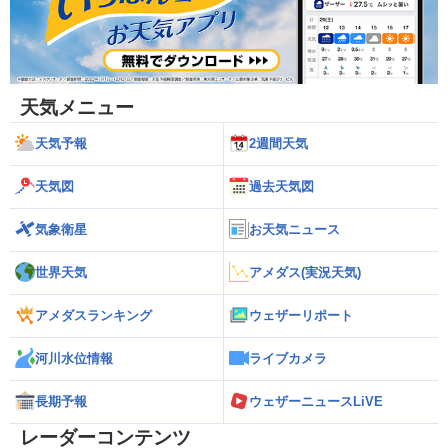
天気メニュー
天気予報
2週間天気
天気図
過去天気図
気象衛星
お天気ニュース
世界天気
アメダス(実況天気)
アメダスランキング
ウェザーリポート
河川水位情報
ライブカメラ
長期予報
ウェザーニュースLiVE
レーダーコンテンツ