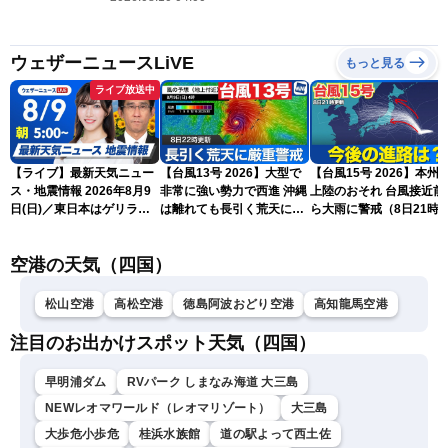
ウェザーニュースLiVE
もっと見る
ライブ放送中
【ライブ】最新天気ニュー
【台風13号 2026】大型で
【台風15号 2026】本州
ス・地震情報 2026年8月9
非常に強い勢力で西進 沖縄
上陸のおそれ 台風接近前
日(日)／東日本はゲリラ雷
は離れても長引く荒天に厳
ら大雨に警戒（8日21時
雨に注意 沖縄は引き続き
重警戒(8日22時更新)
新）
暴風雨に警戒〈ウェザーニ
空港の天気（四国）
ュースLiVEモーニング・魚
住茉由／山口剛央〉
松山空港
高松空港
徳島阿波おどり空港
高知龍馬空港
注目のお出かけスポット天気（四国）
早明浦ダム
RVパーク しまなみ海道 大三島
NEWレオマワールド（レオマリゾート）
大三島
大歩危小歩危
桂浜水族館
道の駅よって西土佐