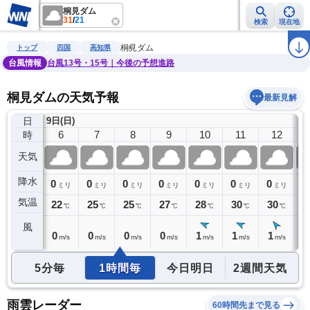
桐見ダム
31
/
21
検索
現在地
雨雲レーダー
台風情報
地震情報
警報・注意報
2週間天気
ラ
桐見ダム
トップ
四国
高知県
台風情報
台風13号・15号｜今後の予想進路
桐見ダムの天気予報
最新見解
日
9日(日)
5
6
7
8
9
10
11
12
時
天気
降水
0
0
0
0
0
0
0
0
0
ミリ
ミリ
ミリ
ミリ
ミリ
ミリ
ミリ
ミリ
気温
22
22
25
25
27
28
30
30
3
℃
℃
℃
℃
℃
℃
℃
℃
風
0
0
0
0
0
1
1
1
2
m/s
m/s
m/s
m/s
m/s
m/s
m/s
m/s
5分毎
1時間毎
今日明日
2週間天気
雨雲レーダー
60時間先まで見る