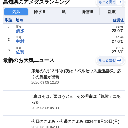
高知県のアメダスランキング
もっと見る
気温
降水量
風
降雪量
湿度
順位
地点
観測値
高知
01:05
1
清水
28.0℃
高知
00:06
2
中村
27.6℃
高知
00:14
3
佐賀
27.3℃
最新のお天気ニュース
もっと読む
来週の8月12日(水)夜は「ペルセウス座流星群」多
くの流星が出現
2026.08.08 12:30
“東はそば、西はうどん” その理由は「気候」にあ
った
2026.08.08 05:00
今日のこよみ・今週のこよみ 2026年8月10日(月)
2026.08.10 04:00