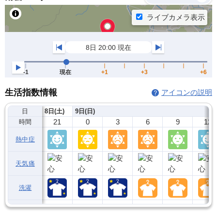
生活指数情報
アイコンの説明
日
8日(土)
9日(日)
21
0
3
6
9
12
時間
熱中症
天気痛
洗濯