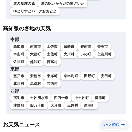
道の駅霧の森
道の駅たからだの里さいた
ゆとりすとパークおおとよ
高知県の各地の天気
中部
高知市
南国市
土佐市
須崎市
香南市
香美市
本山町
大豊町
土佐町
大川村
いの町
仁淀川町
佐川町
越知町
日高村
東部
室戸市
安芸市
東洋町
奈半利町
田野町
安田町
北川村
馬路村
芸西村
西部
宿毛市
土佐清水市
四万十市
中土佐町
檮原町
津野町
四万十町
大月町
三原村
黒潮町
お天気ニュース
もっと読む