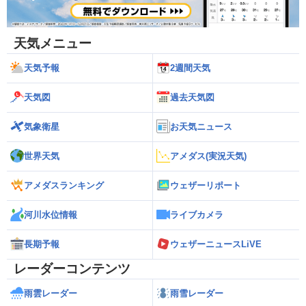
天気メニュー
天気予報
2週間天気
天気図
過去天気図
気象衛星
お天気ニュース
世界天気
アメダス(実況天気)
アメダスランキング
ウェザーリポート
河川水位情報
ライブカメラ
長期予報
ウェザーニュースLiVE
レーダーコンテンツ
雨雲レーダー
雨雪レーダー