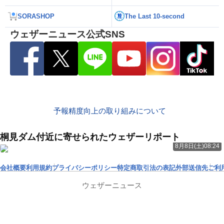
SORASHOP
The Last 10-second
ウェザーニュース公式SNS
予報精度向上の取り組みについて
桐見ダム付近に寄せられたウェザーリポート
8月8日(土)08:24
会社概要
利用規約
プライバシーポリシー
特定商取引法の表記
外部送信先
ご利
ウェザーニュース