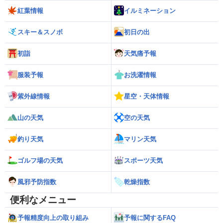
紅葉情報
イルミネーション
スキー＆スノボ
初日の出
初詣
天気痛予報
服装予報
お洗濯情報
紫外線情報
星空・天体情報
山の天気
空の天気
釣り天気
マリン天気
ゴルフ場の天気
スポーツ天気
風邪予防指数
乾燥指数
便利なメニュー
予報精度向上の取り組み
予報に関するFAQ