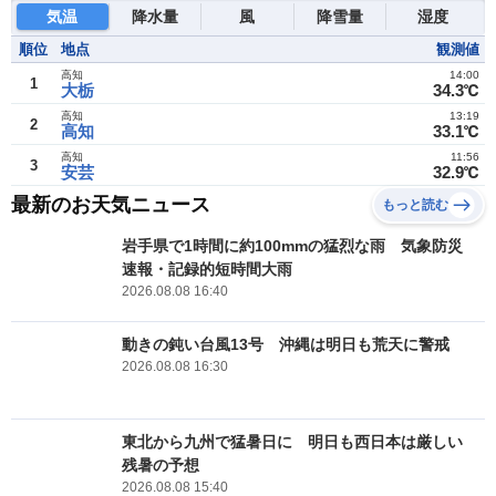
気温
降水量
風
降雪量
湿度
順位
地点
観測値
高知
14:00
1
大栃
34.3℃
高知
13:19
2
高知
33.1℃
高知
11:56
3
安芸
32.9℃
最新のお天気ニュース
もっと読む
岩手県で1時間に約100mmの猛烈な雨 気象防災
速報・記録的短時間大雨
2026.08.08 16:40
動きの鈍い台風13号 沖縄は明日も荒天に警戒
2026.08.08 16:30
東北から九州で猛暑日に 明日も西日本は厳しい
残暑の予想
2026.08.08 15:40