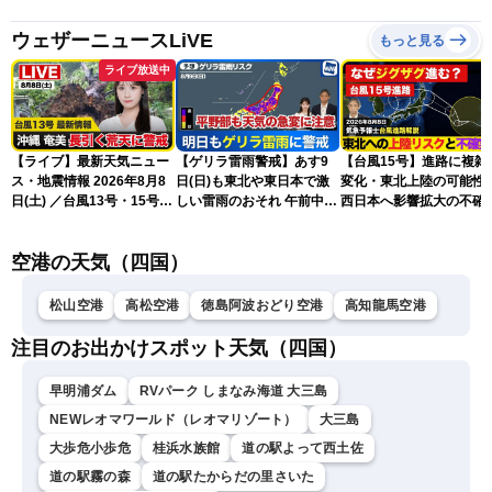
ウェザーニュースLiVE
もっと見る
ライブ放送中
【ライブ】最新天気ニュー
【ゲリラ雷雨警戒】あす9
【台風15号】進路に複雑
ス・地震情報 2026年8月8
日(日)も東北や東日本で激
変化・東北上陸の可能性
日(土) ／台風13号・15号
しい雷雨のおそれ 午前中か
西日本へ影響拡大の不確
ゲリラ雷雨最新見解 令和
ら雨雲急発達の危険も
性
8年熊本地震情報〈ウェザ
空港の天気（四国）
ーニュースLiVEムーン・戸
北美月／芳野達郎〉
松山空港
高松空港
徳島阿波おどり空港
高知龍馬空港
注目のお出かけスポット天気（四国）
早明浦ダム
RVパーク しまなみ海道 大三島
NEWレオマワールド（レオマリゾート）
大三島
大歩危小歩危
桂浜水族館
道の駅よって西土佐
道の駅霧の森
道の駅たからだの里さいた