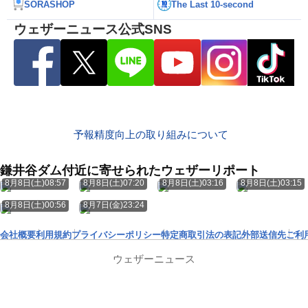
SORASHOP
The Last 10-second
ウェザーニュース公式SNS
予報精度向上の取り組みについて
鎌井谷ダム付近に寄せられたウェザーリポート
8月8日(土)08:57
8月8日(土)07:20
8月8日(土)03:16
8月8日(土)03:15
8月8日(土)00:56
8月7日(金)23:24
会社概要
利用規約
プライバシーポリシー
特定商取引法の表記
外部送信先
ご利
ウェザーニュース