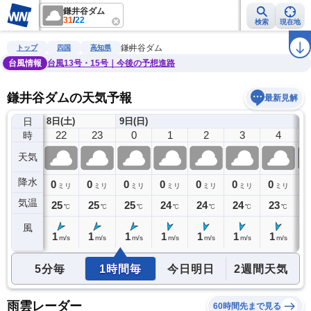
鎌井谷ダム
31
/
22
検索
現在地
雨雲レーダー
台風情報
地震情報
警報・注意報
2週間天気
ラ
鎌井谷ダム
トップ
四国
高知県
台風情報
台風13号・15号｜今後の予想進路
鎌井谷ダムの天気予報
最新見解
日
8日(土)
9日(日)
21
22
23
0
1
2
3
4
時
天気
降水
0
0
0
0
0
0
0
0
0
ミリ
ミリ
ミリ
ミリ
ミリ
ミリ
ミリ
ミリ
気温
26
25
25
25
24
24
24
23
2
℃
℃
℃
℃
℃
℃
℃
℃
風
0
1
1
1
1
1
1
1
1
m/s
m/s
m/s
m/s
m/s
m/s
m/s
m/s
5分毎
1時間毎
今日明日
2週間天気
雨雲レーダー
60時間先まで見る