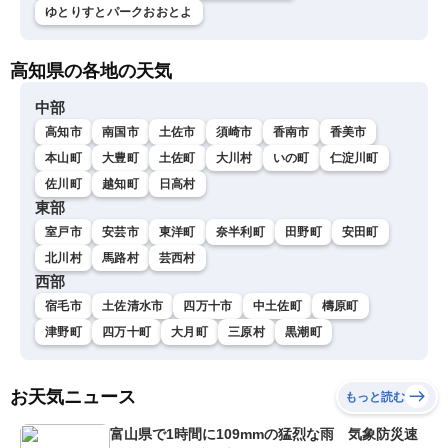
ゆとりすとパークおおとよ
高知県の各地の天気
中部
高知市
南国市
土佐市
須崎市
香南市
香美市
本山町
大豊町
土佐町
大川村
いの町
仁淀川町
佐川町
越知町
日高村
東部
室戸市
安芸市
東洋町
奈半利町
田野町
安田町
北川村
馬路村
芸西村
西部
宿毛市
土佐清水市
四万十市
中土佐町
檮原町
津野町
四万十町
大月町
三原村
黒潮町
お天気ニュース
もっと読む
富山県で1時間に109mmの猛烈な雨 気象防災速