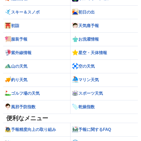
スキー＆スノボ
初日の出
初詣
天気痛予報
服装予報
お洗濯情報
紫外線情報
星空・天体情報
山の天気
空の天気
釣り天気
マリン天気
ゴルフ場の天気
スポーツ天気
風邪予防指数
乾燥指数
便利なメニュー
予報精度向上の取り組み
予報に関するFAQ