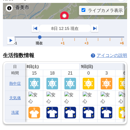
生活指数情報
アイコンの説明
日
8日(土)
9日(日)
15
18
21
0
3
6
時間
熱中症
天気痛
洗濯