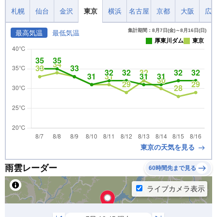
札幌
仙台
金沢
東京
横浜
名古屋
京都
大阪
広
集計期間：8月7日(金)～8月16日(日)
最高気温
最低気温
厚東川ダム
東京
東京の天気を見る
雨雲レーダー
60時間先まで見る