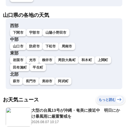
山口県の各地の天気
西部
下関市
宇部市
山陽小野田市
中部
山口市
防府市
下松市
周南市
東部
岩国市
光市
柳井市
周防大島町
和木町
上関町
田布施町
平生町
北部
萩市
長門市
美祢市
阿武町
お天気ニュース
もっと読む
大型の台風13号が沖縄・奄美に接近中 明日にか
け暴風雨に厳重警戒を
2026.08.07 10:17