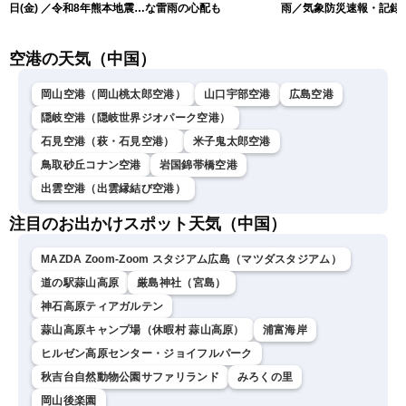
日(金) ／令和8年熊本地震情
な雷雨の心配も
雨／気象防災速報・記録
報 台風13号の影響に警戒
短時間大雨
〈ウェザーニュースLiVEム
空港の天気（中国）
ーン・駒木結衣／内藤邦
裕〉
岡山空港（岡山桃太郎空港）
山口宇部空港
広島空港
隠岐空港（隠岐世界ジオパーク空港）
石見空港（萩・石見空港）
米子鬼太郎空港
鳥取砂丘コナン空港
岩国錦帯橋空港
出雲空港（出雲縁結び空港）
注目のお出かけスポット天気（中国）
MAZDA Zoom-Zoom スタジアム広島（マツダスタジアム）
道の駅蒜山高原
厳島神社（宮島）
神石高原ティアガルテン
蒜山高原キャンプ場（休暇村 蒜山高原）
浦富海岸
ヒルゼン高原センター・ジョイフルパーク
秋吉台自然動物公園サファリランド
みろくの里
岡山後楽園