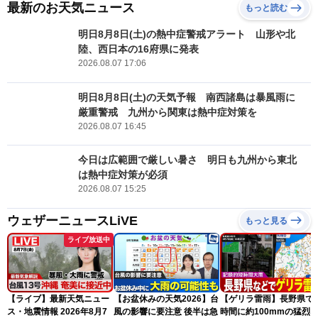
最新のお天気ニュース
もっと読む
明日8月8日(土)の熱中症警戒アラート 山形や北
陸、西日本の16府県に発表
2026.08.07 17:06
明日8月8日(土)の天気予報 南西諸島は暴風雨に
厳重警戒 九州から関東は熱中症対策を
2026.08.07 16:45
今日は広範囲で厳しい暑さ 明日も九州から東北
は熱中症対策が必須
2026.08.07 15:25
ウェザーニュースLiVE
もっと見る
ライブ放送中
【ライブ】最新天気ニュー
【お盆休みの天気2026】台
【ゲリラ雷雨】長野県で
ス・地震情報 2026年8月7
風の影響に要注意 後半は急
時間に約100mmの猛烈