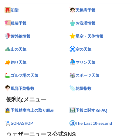
初詣
天気痛予報
服装予報
お洗濯情報
紫外線情報
星空・天体情報
山の天気
空の天気
釣り天気
マリン天気
ゴルフ場の天気
スポーツ天気
風邪予防指数
乾燥指数
便利なメニュー
予報精度向上の取り組み
予報に関するFAQ
SORASHOP
The Last 10-second
ウェザーニュース公式SNS