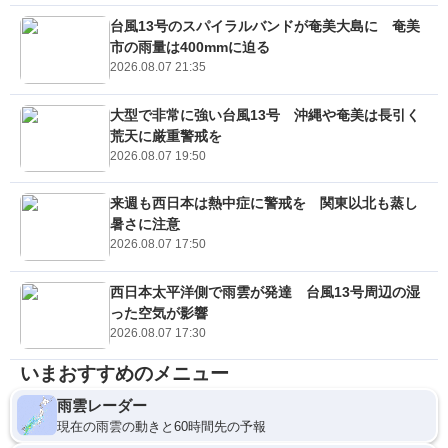
台風13号のスパイラルバンドが奄美大島に 奄美
市の雨量は400mmに迫る
2026.08.07 21:35
大型で非常に強い台風13号 沖縄や奄美は長引く
荒天に厳重警戒を
2026.08.07 19:50
来週も西日本は熱中症に警戒を 関東以北も蒸し
暑さに注意
2026.08.07 17:50
西日本太平洋側で雨雲が発達 台風13号周辺の湿
った空気が影響
2026.08.07 17:30
いまおすすめのメニュー
雨雲レーダー
現在の雨雲の動きと60時間先の予報