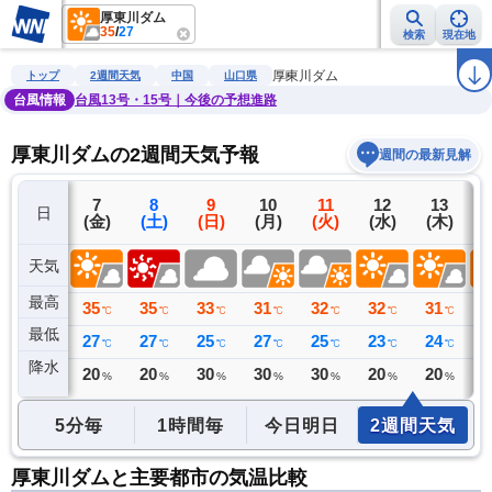
厚東川ダム
35
/
27
検索
現在地
雨雲レーダー
台風情報
地震情報
警報・注意報
2週間天気
ラ
厚東川ダム
トップ
2週間天気
中国
山口県
台風情報
台風13号・15号｜今後の予想進路
厚東川ダムの2週間天気予報
週間の最新見解
6
7
8
9
10
11
12
13
日
(木)
(金)
(土)
(日)
(月)
(火)
(水)
(木)
(
天気
最高
38
35
35
33
31
32
32
31
3
℃
℃
℃
℃
℃
℃
℃
℃
最低
25
27
27
25
27
25
23
24
2
℃
℃
℃
℃
℃
℃
℃
℃
降水
0
20
20
30
30
30
20
20
2
ミリ
%
%
%
%
%
%
%
5分毎
1時間毎
今日明日
2週間天気
厚東川ダムと主要都市の気温比較