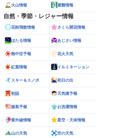
火山情報
避難情報
自然・季節・レジャー情報
花粉飛散情報
さくら開花情報
ほたる情報
あじさい情報
熱中症予報
花火天気
紅葉情報
イルミネーション
スキー＆スノボ
初日の出
初詣
天気痛予報
服装予報
お洗濯情報
紫外線情報
星空・天体情報
26】来週は北日本や東日
【お盆の渋滞予測 2026】高速道路の影
【台風15号 202
山の天気
空の天気
性／ウェザーニュース
響エリアと渋滞ピークの時間帯は？／
島へ接近か 進路予