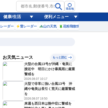
現在地
健康/生活
便利メニュー
風レーダー
雷レーダー
山の天気
花粉飛散情報
世界天気
お天気ニュース
もっと読む
18
19
20
21
大型の台風13号が沖縄・奄美に
(火)
(水)
(木)
(金)
予報の
接近中 明日にかけ暴風雨に厳重
D
E
C
D
信頼度
高
警戒を
A
2026.08.07 10:17
B
大型で非常に強い台風13号 沖
C
2
31
31
31
D
縄や奄美は長引く荒天に厳重警戒
℃
℃
℃
℃
E
を
3
24
24
24
低
℃
℃
℃
℃
2026.08.07 19:50
？
0
20
20
30
来週も西日本は熱中症に警戒を
%
%
%
%