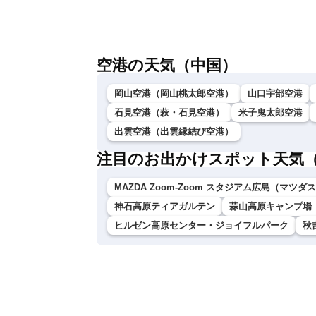
報 台風13号の影響に警戒〈ウェザーニ
録的短時間大雨
ュースLiVEムーン・駒木結衣／内藤邦
裕〉
空港の天気（中国）
岡山空港（岡山桃太郎空港）
山口宇部空港
石見空港（萩・石見空港）
米子鬼太郎空港
出雲空港（出雲縁結び空港）
注目のお出かけスポット天気
MAZDA Zoom-Zoom スタジアム広島（マツ
神石高原ティアガルテン
蒜山高原キャンプ場
ヒルゼン高原センター・ジョイフルパーク
秋