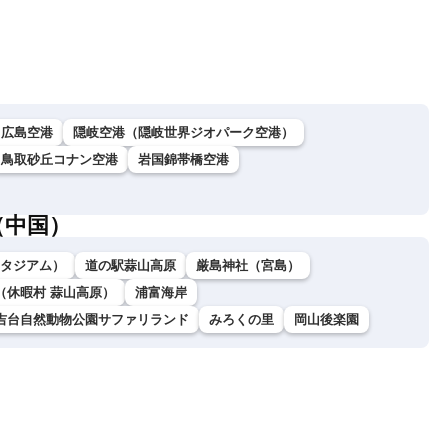
（7日18時最新情報）
気象予報士解説（
広島空港
隠岐空港（隠岐世界ジオパーク空港）
鳥取砂丘コナン空港
岩国錦帯橋空港
（中国）
ダスタジアム）
道の駅蒜山高原
厳島神社（宮島）
（休暇村 蒜山高原）
浦富海岸
吉台自然動物公園サファリランド
みろくの里
岡山後楽園