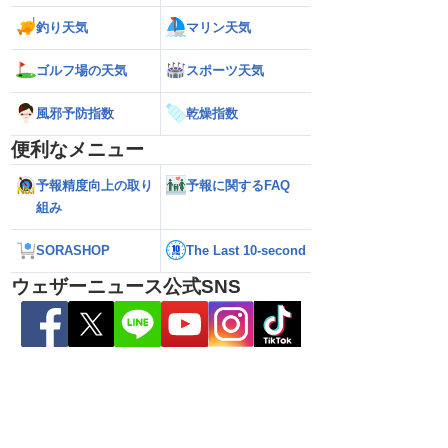
7日16時更新）
NEXCO中日本情報
（7日13時更新）
釣り天気
マリン天気
ゴルフ場の天気
スポーツ天気
風邪予防指数
乾燥指数
便利なメニュー
予報精度向上の取り
予報に関するFAQ
組み
SORASHOP
The Last 10-second
ウェザーニュース公式SNS