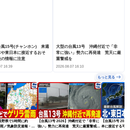
風15号(チャンホン) 来週
大型の台風13号 沖縄付近で「非
本や東日本に接近するおそ
常に強い」勢力に再発達 荒天に厳
後の情報に注意
重警戒を
07 16:39
2026.08.07 16:10
もっと見る
長野県で1時間に約
【台風13号 2026】沖縄付近で「非常に
【台風15号 20
な雨／気象防災速報・記
強い」勢力に再発達 荒天に厳重警戒を
本に接近する可能