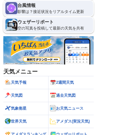
台風情報
影響は？接近状況をリアルタイム更新
ウェザーリポート
空の写真を投稿して最新の天気を共有
天気メニュー
天気予報
2週間天気
天気図
過去天気図
気象衛星
お天気ニュース
世界天気
アメダス(実況天気)
アメダスランキング
ウェザーリポート