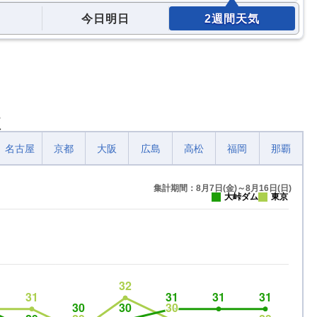
今日明日
2週間天気
較
名古屋
京都
大阪
広島
高松
福岡
那覇
集計期間：8月7日(金)～8月16日(日)
大峠ダム
東京