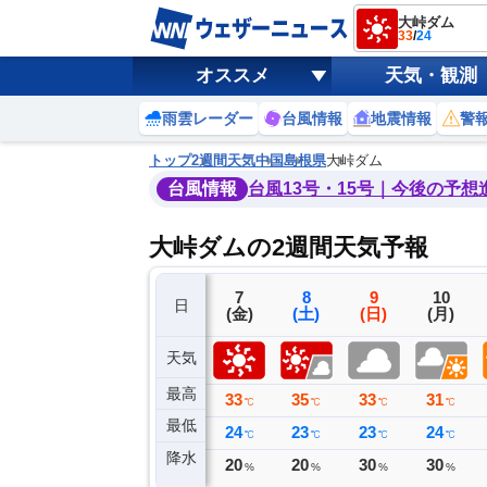
大峠ダム
33
/
24
オススメ
天気・観測
雨雲レーダー
台風情報
地震情報
警
トップ
2週間天気
中国
島根県
大峠ダム
台風情報
台風13号・15号｜今後の予想
大峠ダムの2週間天気予報
4
5
6
7
8
9
10
日
(火)
(水)
(木)
(金)
(土)
(日)
(月)
天気
最高
32
32
33
33
35
33
31
℃
℃
℃
℃
℃
℃
℃
最低
24
26
24
24
23
23
24
℃
℃
℃
℃
℃
℃
℃
降水
3
0
0
20
20
30
30
ミリ
ミリ
ミリ
%
%
%
%