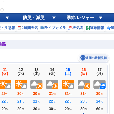
防災・減災
季節/レジャー
報・注意報
2週間天気
ライブカメラ
天気図
避難情報
進路
週間の最新見解
11
12
13
14
15
16
17
(火)
(水)
(木)
(金)
(土)
(日)
(月)
29
30
30
31
31
31
30
3
℃
℃
℃
℃
℃
℃
℃
22
21
21
22
22
23
24
2
℃
℃
℃
℃
℃
℃
℃
20
20
30
30
20
30
60
2
%
%
%
%
%
%
%