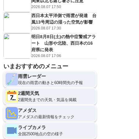
関東以北も蒸し暑さに注意
2026.08.07 17:50
西日本太平洋側で雨雲が発達 台
風13号周辺の湿った空気が影響
2026.08.07 17:30
明日8月8日(土)の熱中症警戒アラ
ート 山形や北陸、西日本の16
府県に発表
2026.08.07 17:06
いまおすすめのメニュー
雨雲レーダー
現在の雨雲の動きと60時間先の予報
2週間天気
2週間先までの天気・気温を掲載
アメダス
アメダスの最新情報をチェック
ライブカメラ
全国2500地点の空の様子