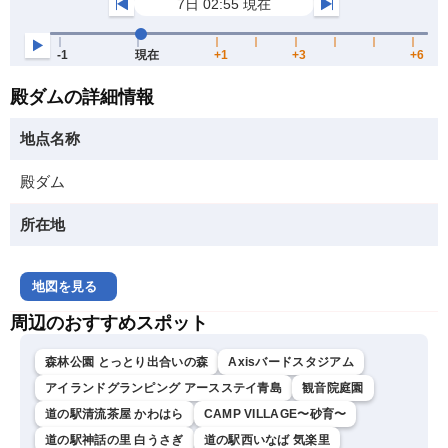
殿ダムの詳細情報
地点名称
殿ダム
所在地
地図を見る
周辺のおすすめスポット
森林公園 とっとり出合いの森
Axisバードスタジアム
アイランドグランピング アースステイ青島
観音院庭園
道の駅清流茶屋 かわはら
CAMP VILLAGE〜砂育〜
道の駅神話の里 白うさぎ
道の駅西いなば 気楽里