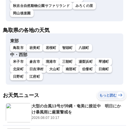
秋吉台自然動物公園サファリランド
みろくの里
岡山後楽園
鳥取県の各地の天気
東部
鳥取市
岩美町
若桜町
智頭町
八頭町
中・西部
米子市
倉吉市
境港市
三朝町
湯梨浜町
琴浦町
北栄町
日吉津村
大山町
南部町
伯耆町
日南町
日野町
江府町
お天気ニュース
もっと読む
大型の台風13号が沖縄・奄美に接近中 明日にか
け暴風雨に厳重警戒を
2026.08.07 10:17