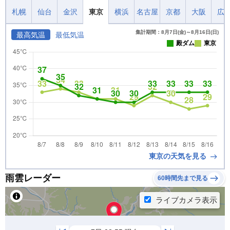
札幌
仙台
金沢
東京
横浜
名古屋
京都
大阪
広
集計期間：8月7日(金)～8月16日(日)
最高気温
最低気温
殿ダム
東京
東京の天気を見る
雨雲レーダー
60時間先まで見る