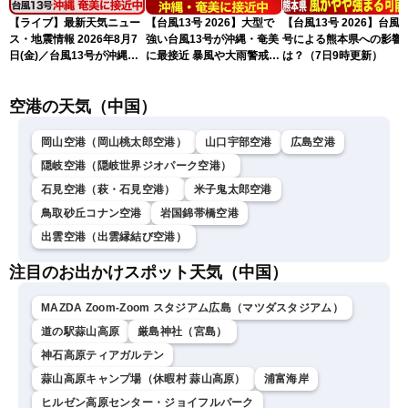
【ライブ】最新天気ニュー
【台風13号 2026】大型で
【台風13号 2026】台風1
ス・地震情報 2026年8月7
強い台風13号が沖縄・奄美
号による熊本県への影響
日(金)／台風13号が沖縄・
に最接近 暴風や大雨警戒
は？（7日9時更新）
奄美に最接近へ 令和8年
（7日10時現在）
熊本地震情報〈ウェザーニ
空港の天気（中国）
ュースLiVEコーヒータイ
ム・江川清音／有賀哲夫〉
岡山空港（岡山桃太郎空港）
山口宇部空港
広島空港
隠岐空港（隠岐世界ジオパーク空港）
石見空港（萩・石見空港）
米子鬼太郎空港
鳥取砂丘コナン空港
岩国錦帯橋空港
出雲空港（出雲縁結び空港）
注目のお出かけスポット天気（中国）
MAZDA Zoom-Zoom スタジアム広島（マツダスタジアム）
道の駅蒜山高原
厳島神社（宮島）
神石高原ティアガルテン
蒜山高原キャンプ場（休暇村 蒜山高原）
浦富海岸
ヒルゼン高原センター・ジョイフルパーク