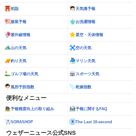
初詣
天気痛予報
服装予報
お洗濯情報
紫外線情報
星空・天体情報
山の天気
空の天気
釣り天気
マリン天気
ゴルフ場の天気
スポーツ天気
風邪予防指数
乾燥指数
便利なメニュー
予報精度向上の取り組み
予報に関するFAQ
SORASHOP
The Last 10-second
ウェザーニュース公式SNS