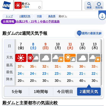
殿ダム
37
/
24
検索
現在地
雨雲レーダー
台風情報
地震情報
警報・注意報
2週間天気
ラ
殿ダム
トップ
2週間天気
中国
鳥取県
台風情報
台風13号・15号｜今後の予想進路
殿ダムの2週間天気予報
週間の最新見解
6
7
8
9
10
11
12
13
日
(木)
(金)
(土)
(日)
(月)
(火)
(水)
(木)
(
天気
最高
35
37
35
32
31
30
30
33
3
℃
℃
℃
℃
℃
℃
℃
℃
最低
23
24
24
23
23
20
21
22
2
℃
℃
℃
℃
℃
℃
℃
℃
降水
0
20
20
30
30
20
40
30
3
ミリ
%
%
%
%
%
%
%
5分毎
1時間毎
今日明日
2週間天気
殿ダムと主要都市の気温比較