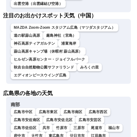
出雲空港（出雲縁結び空港）
注目のお出かけスポット天気（中国）
MAZDA Zoom-Zoom スタジアム広島（マツダスタジアム）
道の駅蒜山高原
厳島神社（宮島）
神石高原ティアガルテン
浦富海岸
蒜山高原キャンプ場（休暇村 蒜山高原）
ヒルゼン高原センター・ジョイフルパーク
秋吉台自然動物公園サファリランド
みろくの里
エディオンピースウイング広島
広島県の各地の天気
南部
広島市中区
広島市東区
広島市南区
広島市西区
広島市安佐南区
広島市安佐北区
広島市安芸区
広島市佐伯区
呉市
竹原市
三原市
尾道市
福山市
府中市
大竹市
東広島市
廿日市市
江田島市