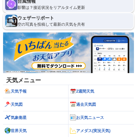
台風情報
影響は？接近状況をリアルタイム更新
ウェザーリポート
空の写真を投稿して最新の天気を共有
天気メニュー
天気予報
2週間天気
天気図
過去天気図
気象衛星
お天気ニュース
世界天気
アメダス(実況天気)