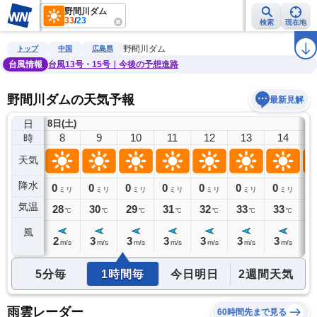
野間川ダム
33
/
23
検索
現在地
雨雲レーダー
台風情報
地震情報
警報・注意報
2週間天気
ラ
野間川ダム
トップ
中国
広島県
台風情報
台風13号・15号｜今後の予想進路
野間川ダムの天気予報
最新見解
日
8日(土)
7
8
9
10
11
12
13
14
時
天気
降水
0
0
0
0
0
0
0
0
0
ミリ
ミリ
ミリ
ミリ
ミリ
ミリ
ミリ
ミリ
気温
27
28
30
29
31
32
33
33
3
℃
℃
℃
℃
℃
℃
℃
℃
風
2
2
3
3
3
3
3
3
2
m/s
m/s
m/s
m/s
m/s
m/s
m/s
m/s
5分毎
1時間毎
今日明日
2週間天気
雨雲レーダー
60時間先まで見る