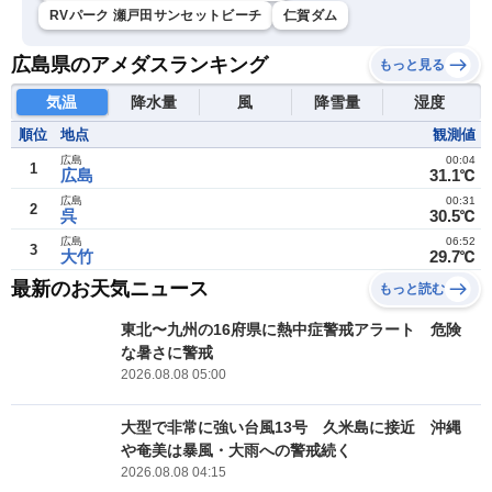
RVパーク 瀬戸田サンセットビーチ
仁賀ダム
広島県のアメダスランキング
もっと見る
気温
降水量
風
降雪量
湿度
順位
地点
観測値
広島
00:04
1
広島
31.1℃
広島
00:31
2
呉
30.5℃
広島
06:52
3
大竹
29.7℃
最新のお天気ニュース
もっと読む
東北〜九州の16府県に熱中症警戒アラート 危険
な暑さに警戒
2026.08.08 05:00
大型で非常に強い台風13号 久米島に接近 沖縄
や奄美は暴風・大雨への警戒続く
2026.08.08 04:15