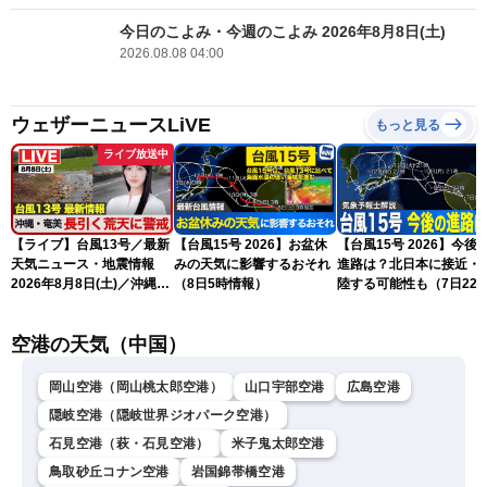
今日のこよみ・今週のこよみ 2026年8月8日(土)
2026.08.08 04:00
ウェザーニュースLiVE
もっと見る
ライブ放送中
【ライブ】台風13号／最新
【台風15号 2026】お盆休
【台風15号 2026】今後
天気ニュース・地震情報
みの天気に影響するおそれ
進路は？北日本に接近・
2026年8月8日(土)／沖縄・
（8日5時情報）
陸する可能性も（7日22
奄美は大荒れの天気が続く
情報）
／令和8年熊本地震情報 ／
空港の天気（中国）
〈ウェザーニュースLiVEモ
ーニング・松本真央／山口
剛央〉
岡山空港（岡山桃太郎空港）
山口宇部空港
広島空港
隠岐空港（隠岐世界ジオパーク空港）
石見空港（萩・石見空港）
米子鬼太郎空港
鳥取砂丘コナン空港
岩国錦帯橋空港