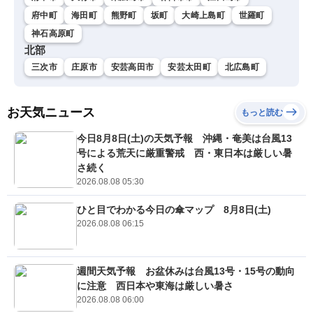
府中町
海田町
熊野町
坂町
大崎上島町
世羅町
神石高原町
北部
三次市
庄原市
安芸高田市
安芸太田町
北広島町
お天気ニュース
もっと読む
今日8月8日(土)の天気予報 沖縄・奄美は台風13
号による荒天に厳重警戒 西・東日本は厳しい暑
さ続く
2026.08.08 05:30
ひと目でわかる今日の傘マップ 8月8日(土)
2026.08.08 06:15
週間天気予報 お盆休みは台風13号・15号の動向
に注意 西日本や東海は厳しい暑さ
2026.08.08 06:00