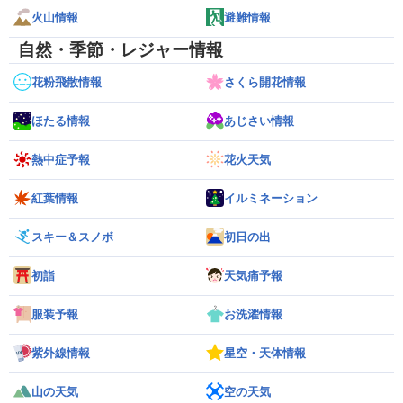
火山情報
避難情報
自然・季節・レジャー情報
花粉飛散情報
さくら開花情報
ほたる情報
あじさい情報
熱中症予報
花火天気
紅葉情報
イルミネーション
スキー＆スノボ
初日の出
初詣
天気痛予報
服装予報
お洗濯情報
紫外線情報
星空・天体情報
山の天気
空の天気