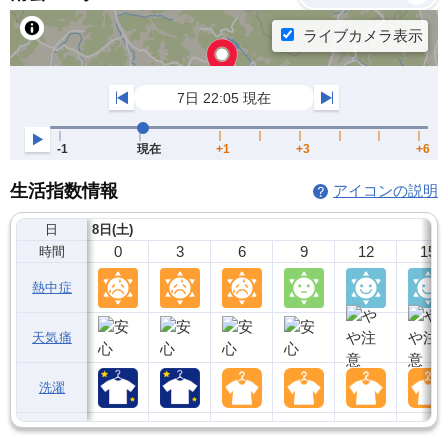
生活指数情報
アイコンの説明
日
8日(土)
0
3
6
9
12
15
時間
熱中症
天気痛
洗濯