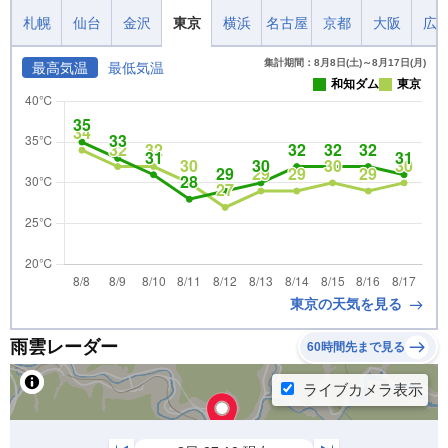
札幌
仙台
金沢
東京
横浜
名古屋
京都
大阪
広
集計期間：8月8日(土)～8月17日(月)
最高気温
最低気温
和知ダム
東京
東京の天気を見る
雨雲レーダー
60時間先まで見る