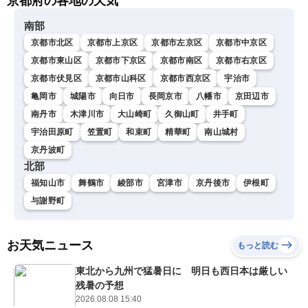
京都府の各地の天気
南部
京都市北区
京都市上京区
京都市左京区
京都市中京区
京都市東山区
京都市下京区
京都市南区
京都市右京区
京都市伏見区
京都市山科区
京都市西京区
宇治市
亀岡市
城陽市
向日市
長岡京市
八幡市
京田辺市
南丹市
木津川市
大山崎町
久御山町
井手町
宇治田原町
笠置町
和束町
精華町
南山城村
京丹波町
北部
福知山市
舞鶴市
綾部市
宮津市
京丹後市
伊根町
与謝野町
お天気ニュース
もっと読む
東北から九州で猛暑日に 明日も西日本は厳しい
残暑の予想
2026.08.08 15:40