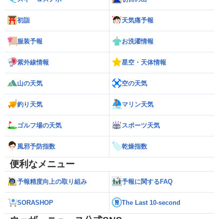
初詣
天気痛予報
服装予報
お洗濯情報
紫外線情報
星空・天体情報
山の天気
空の天気
釣り天気
マリン天気
ゴルフ場の天気
スポーツ天気
風邪予防指数
乾燥指数
便利なメニュー
予報精度向上の取り組み
予報に関するFAQ
SORASHOP
The Last 10-second