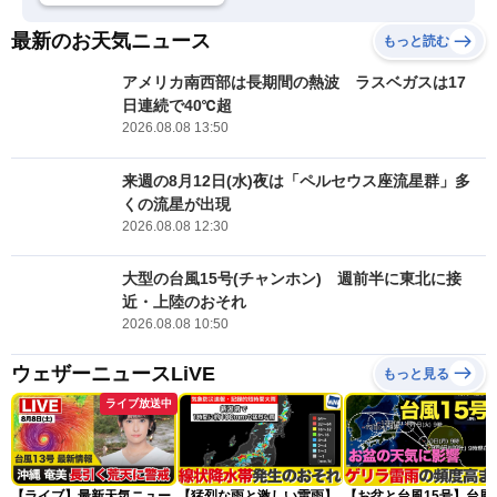
最新のお天気ニュース
もっと読む
アメリカ南西部は長期間の熱波 ラスベガスは17
日連続で40℃超
2026.08.08 13:50
来週の8月12日(水)夜は「ペルセウス座流星群」多
くの流星が出現
2026.08.08 12:30
大型の台風15号(チャンホン) 週前半に東北に接
近・上陸のおそれ
2026.08.08 10:50
ウェザーニュースLiVE
もっと見る
ライブ放送中
【ライブ】最新天気ニュー
【猛烈な雨と激しい雷雨】
【お盆と台風15号】台風