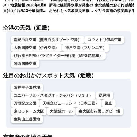
ス・地震情報 2026年8月8
新潟は線状降水帯が発生の
東北接近のおそれ 接近後
日(土)／台風13号最新情
おそれも＜気象防災速報・
ゲリラ雷雨の頻度高まる
報 令和8年熊本地震情報
記録的短時間大雨＞
〈ウェザーニュースLiVEア
空港の天気（近畿）
フタヌーン・山岸愛梨／芳
野達郎〉
南紀白浜空港（熊野白浜リゾート空港）
コウノトリ但馬空港
大阪国際空港（伊丹空港）
神戸空港（マリンエア）
びわ湖ＭPPG パラグライダー飛行場（MPG琵琶湖）
関西国際空港
注目のお出かけスポット天気（近畿）
阪神甲子園球場
ユニバーサル・スタジオ・ジャパン（ＵＳＪ）
琵琶湖
万博記念公園
天橋立ビューランド（日本三景）
嵐山
京セラドーム大阪
大阪城ホール
東大阪市花園ラグビー場
生駒山上遊園地