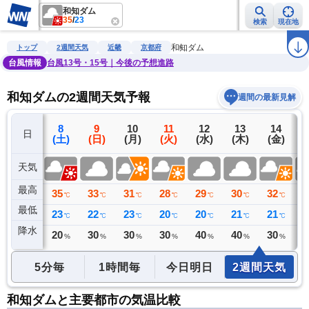
和知ダム
35
/
23
検索
現在地
雨雲レーダー
台風情報
地震情報
警報・注意報
2週間天気
ラ
和知ダム
トップ
2週間天気
近畿
京都府
台風情報
台風13号・15号｜今後の予想進路
和知ダムの2週間天気予報
週間の最新見解
7
8
9
10
11
12
13
14
日
(金)
(土)
(日)
(月)
(火)
(水)
(木)
(金)
(
天気
最高
35
35
33
31
28
29
30
32
3
℃
℃
℃
℃
℃
℃
℃
℃
最低
25
23
22
23
20
20
21
21
2
℃
℃
℃
℃
℃
℃
℃
℃
降水
0
20
30
30
30
40
40
30
3
ミリ
%
%
%
%
%
%
%
5分毎
1時間毎
今日明日
2週間天気
和知ダムと主要都市の気温比較