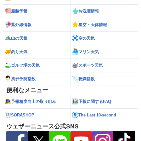
服装予報
お洗濯情報
紫外線情報
星空・天体情報
山の天気
空の天気
釣り天気
マリン天気
ゴルフ場の天気
スポーツ天気
風邪予防指数
乾燥指数
便利なメニュー
予報精度向上の取り組み
予報に関するFAQ
SORASHOP
The Last 10-second
ウェザーニュース公式SNS