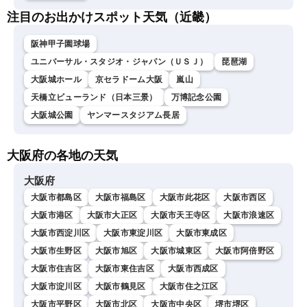
注目のお出かけスポット天気（近畿）
阪神甲子園球場
ユニバーサル・スタジオ・ジャパン（ＵＳＪ）
琵琶湖
大阪城ホール
京セラドーム大阪
嵐山
天橋立ビューランド（日本三景）
万博記念公園
大阪城公園
ヤンマースタジアム長居
大阪府の各地の天気
大阪府
大阪市都島区
大阪市福島区
大阪市此花区
大阪市西区
大阪市港区
大阪市大正区
大阪市天王寺区
大阪市浪速区
大阪市西淀川区
大阪市東淀川区
大阪市東成区
大阪市生野区
大阪市旭区
大阪市城東区
大阪市阿倍野区
大阪市住吉区
大阪市東住吉区
大阪市西成区
大阪市淀川区
大阪市鶴見区
大阪市住之江区
大阪市平野区
大阪市北区
大阪市中央区
堺市堺区