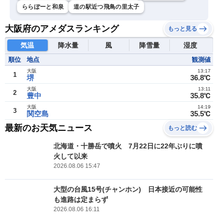
ららぽーと和泉
道の駅近つ飛鳥の里太子
大阪府のアメダスランキング
もっと見る
気温
降水量
風
降雪量
湿度
順位
地点
観測値
大阪
13:17
1
堺
36.8℃
大阪
13:11
2
豊中
35.8℃
大阪
14:19
3
関空島
35.5℃
最新のお天気ニュース
もっと読む
北海道・十勝岳で噴火 7月22日に22年ぶりに噴
火して以来
2026.08.06 15:47
大型の台風15号(チャンホン) 日本接近の可能性
も進路は定まらず
2026.08.06 16:11