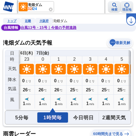
滝畑ダム
32
/
24
検索
現在地
雨雲レーダー
台風情報
地震情報
警報・注意報
2週間天気
ラ
滝畑ダム
トップ
近畿
大阪府
台風情報
台風13号・15号｜今後の予想進路
滝畑ダムの天気予報
最新見解
日
6日(木)
7日(金)
22
23
0
1
2
3
4
5
時
天気
降水
0
0
0
0
0
0
0
0
0
ミリ
ミリ
ミリ
ミリ
ミリ
ミリ
ミリ
ミリ
気温
26
26
26
26
25
25
25
25
2
℃
℃
℃
℃
℃
℃
℃
℃
風
1
1
1
1
1
1
1
1
1
m/s
m/s
m/s
m/s
m/s
m/s
m/s
m/s
5分毎
1時間毎
今日明日
2週間天気
雨雲レーダー
60時間先まで見る