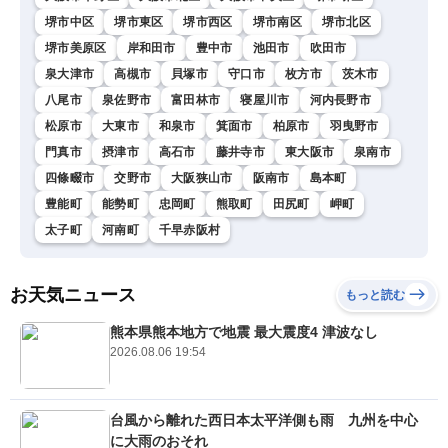
堺市中区
堺市東区
堺市西区
堺市南区
堺市北区
堺市美原区
岸和田市
豊中市
池田市
吹田市
泉大津市
高槻市
貝塚市
守口市
枚方市
茨木市
八尾市
泉佐野市
富田林市
寝屋川市
河内長野市
松原市
大東市
和泉市
箕面市
柏原市
羽曳野市
門真市
摂津市
高石市
藤井寺市
東大阪市
泉南市
四條畷市
交野市
大阪狭山市
阪南市
島本町
豊能町
能勢町
忠岡町
熊取町
田尻町
岬町
太子町
河南町
千早赤阪村
お天気ニュース
もっと読む
熊本県熊本地方で地震 最大震度4 津波なし
2026.08.06 19:54
台風から離れた西日本太平洋側も雨 九州を中心
に大雨のおそれ