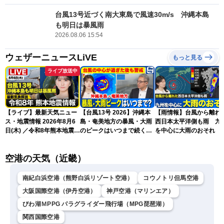
台風13号近づく南大東島で風速30m/s 沖縄本島
も明日は暴風雨
2026.08.06 15:54
ウェザーニュースLiVE
もっと見る
ライブ放送中
【ライブ】最新天気ニュー
【台風13号 2026】沖縄本
【雨情報】台風から離れ
ス・地震情報 2026年8月6
島・奄美地方の暴風・大雨
西日本太平洋側も雨 九
日(木) ／令和8年熊本地震情
のピークはいつまで続く？
を中心に大雨のおそれ
報 沖縄・奄美を台風13号
（6日18時更新）
が直撃〈ウェザーニュース
空港の天気（近畿）
LiVEムーン・駒木結衣／本
田竜也〉
南紀白浜空港（熊野白浜リゾート空港）
コウノトリ但馬空港
大阪国際空港（伊丹空港）
神戸空港（マリンエア）
びわ湖ＭPPG パラグライダー飛行場（MPG琵琶湖）
関西国際空港