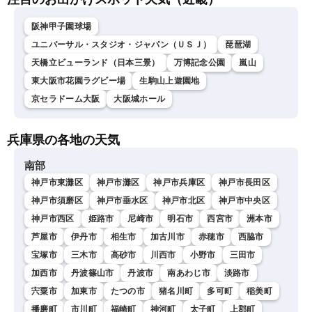
阪神甲子園球場
ユニバーサル・スタジオ・ジャパン（ＵＳＪ）
琵琶湖
天橋立ビューランド（日本三景）
万博記念公園
嵐山
東大阪市花園ラグビー場
生駒山上遊園地
京セラドーム大阪
大阪城ホール
兵庫県の各地の天気
南部
神戸市東灘区
神戸市灘区
神戸市兵庫区
神戸市長田区
神戸市須磨区
神戸市垂水区
神戸市北区
神戸市中央区
神戸市西区
姫路市
尼崎市
明石市
西宮市
洲本市
芦屋市
伊丹市
相生市
加古川市
赤穂市
西脇市
宝塚市
三木市
高砂市
川西市
小野市
三田市
加西市
丹波篠山市
丹波市
南あわじ市
淡路市
宍粟市
加東市
たつの市
猪名川町
多可町
稲美町
播磨町
市川町
福崎町
神河町
太子町
上郡町