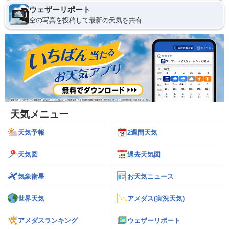
ウェザーリポート
空の写真を投稿して最新の天気を共有
天気メニュー
天気予報
2週間天気
天気図
過去天気図
気象衛星
お天気ニュース
世界天気
アメダス(実況天気)
アメダスランキング
ウェザーリポート