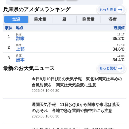
兵庫県のアメダスランキング
もっと見る
気温
降水量
風
降雪量
湿度
順位
地点
観測値
兵庫
11:17
1
郡家
35.2℃
兵庫
12:19
2
上郡
34.6℃
兵庫
11:54
3
洲本
34.4℃
最新のお天気ニュース
もっと読む
今日8月10日(月)の天気予報 東北や関東は早めの
台風対策を 関東は天気急変に注意
2026.08.10 06:30
週間天気予報 11日(火)頃から関東や東北は荒天
のおそれ 各地で急な雷雨や熱中症にも注意
2026.08.10 06:30