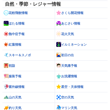
自然・季節・レジャー情報
花粉飛散情報
さくら開花情報
ほたる情報
あじさい情報
熱中症予報
花火天気
紅葉情報
イルミネーション
スキー＆スノボ
初日の出
初詣
天気痛予報
服装予報
お洗濯情報
紫外線情報
星空・天体情報
山の天気
空の天気
釣り天気
マリン天気