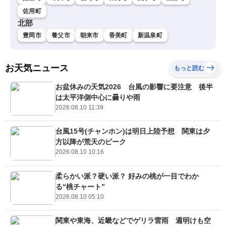
佐用町
北部
豊岡市
養父市
朝来市
香美町
新温泉町
お天気ニュース
もっと読む
お盆休みの天気2026 台風の影響に要注意 後半
は太平洋側中心に曇りや雨
2026.08.10 11:39
台風15号(チャンホン)は明日上陸予想 関東は夕
方以降が荒天のピーク
2026.08.10 10:16
柔らかい派？硬い派？ 好みの桃が一目でわか
る“桃チャート”
2026.08.10 05:10
関東や東海、近畿などでゲリラ雷雨 週明けも空