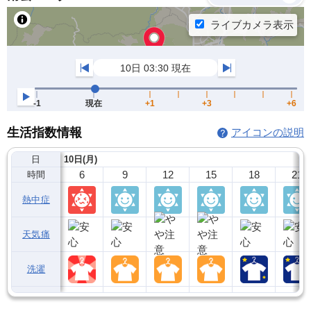
生活指数情報
アイコンの説明
日
10日(月)
6
9
12
15
18
21
時間
熱中症
天気痛
洗濯