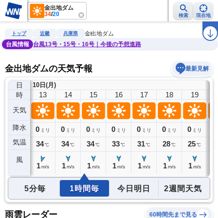
金出地ダム
34
/
20
検索
現在地
雨雲レーダー
台風情報
地震情報
警報・注意報
2週間天気
ラ
金出地ダム
トップ
近畿
兵庫県
台風情報
台風13号・15号・16号｜今後の予想進路
金出地ダムの天気予報
最新見解
日
10日(月)
12
13
14
15
16
17
18
19
時
天気
降水
0
0
0
0
0
0
0
0
0
ミリ
ミリ
ミリ
ミリ
ミリ
ミリ
ミリ
ミリ
気温
32
34
34
34
33
31
28
25
2
℃
℃
℃
℃
℃
℃
℃
℃
風
1
1
1
1
1
1
1
1
0
m/s
m/s
m/s
m/s
m/s
m/s
m/s
m/s
5分毎
1時間毎
今日明日
2週間天気
雨雲レーダー
60時間先まで見る