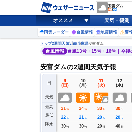
安富ダム
31
/
22
オススメ
天気・観測
雨雲レーダー
台風情報
地震情報
警
トップ
2週間天気
近畿
兵庫県
安富ダム
台風情報
台風13号・15号・16号｜今
安富ダムの2週間天気予報
6
7
8
9
10
11
12
日
(木)
(金)
(土)
(日)
(月)
(火)
(水)
天気
最高
35
34
34
31
34
30
30
℃
℃
℃
℃
℃
℃
℃
最低
23
23
22
22
21
20
20
℃
℃
℃
℃
℃
℃
℃
降水
0
0
0
30
30
20
40
ミリ
ミリ
ミリ
%
%
%
%