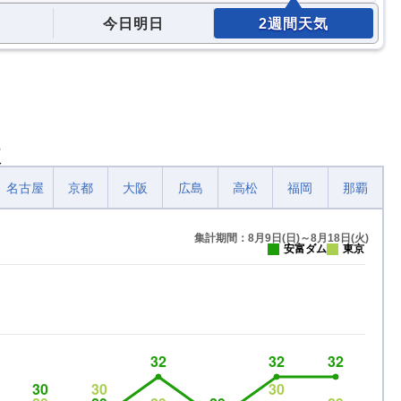
今日明日
2週間天気
較
名古屋
京都
大阪
広島
高松
福岡
那覇
集計期間：8月9日(日)～8月18日(火)
安富ダム
東京