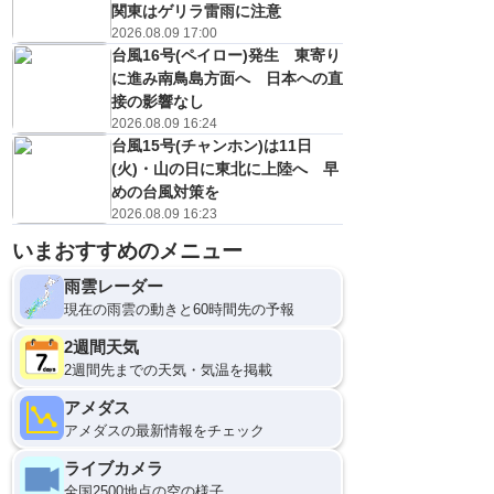
関東はゲリラ雷雨に注意
2026.08.09 17:00
台風16号(ペイロー)発生 東寄り
に進み南鳥島方面へ 日本への直
接の影響なし
2026.08.09 16:24
台風15号(チャンホン)は11日
(火)・山の日に東北に上陸へ 早
めの台風対策を
2026.08.09 16:23
いまおすすめのメニュー
雨雲レーダー
現在の雨雲の動きと60時間先の予報
2週間天気
2週間先までの天気・気温を掲載
アメダス
アメダスの最新情報をチェック
ライブカメラ
全国2500地点の空の様子