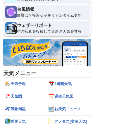
台風情報
影響は？接近状況をリアルタイム更新
ウェザーリポート
空の写真を投稿して最新の天気を共有
天気メニュー
天気予報
2週間天気
天気図
過去天気図
気象衛星
お天気ニュース
世界天気
アメダス(実況天気)