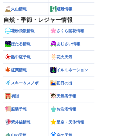
火山情報
避難情報
自然・季節・レジャー情報
花粉飛散情報
さくら開花情報
ほたる情報
あじさい情報
熱中症予報
花火天気
紅葉情報
イルミネーション
スキー＆スノボ
初日の出
初詣
天気痛予報
服装予報
お洗濯情報
紫外線情報
星空・天体情報
熊本地震の余震活動は
【熱帯低気圧情報 2026】台風16号発生
【ゲリラ雷雨情報
依然として震度5弱警
か／新たな台風発生予想 今後の進路と日
い範囲で急な雷雨
山の天気
空の天気