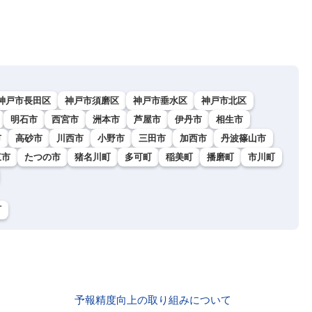
神戸市長田区
神戸市須磨区
神戸市垂水区
神戸市北区
明石市
西宮市
洲本市
芦屋市
伊丹市
相生市
市
高砂市
川西市
小野市
三田市
加西市
丹波篠山市
東市
たつの市
猪名川町
多可町
稲美町
播磨町
市川町
町
予報精度向上の取り組みについて