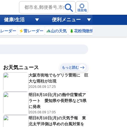
現在地
健康/生活
便利メニュー
風レーダー
雷レーダー
山の天気
花粉飛散情報
世界天気
お天気ニュース
もっと読む
20
21
22
23
大阪市街地でもゲリラ雷雨に 巨
(木)
(金)
(土)
(日)
予報の
大な雨柱が出現
E
E
E
E
信頼度
高
2026.08.09 17:25
A
明日8月10日(月)の熱中症警戒ア
B
C
ラート 愛知県や長野県など5県
3
32
32
31
D
℃
℃
℃
℃
に発表
E
2026.08.09 17:05
2
22
22
23
低
℃
℃
℃
℃
？
明日8月10日(月)の天気予報 東
0
40
40
30
%
%
%
%
北太平洋側は早めの台風対策を