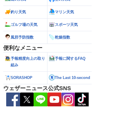
本への影響は？(9日 12時更新)
釣り天気
マリン天気
ゴルフ場の天気
スポーツ天気
風邪予防指数
乾燥指数
便利なメニュー
予報精度向上の取り
予報に関するFAQ
組み
SORASHOP
The Last 10-second
ウェザーニュース公式SNS