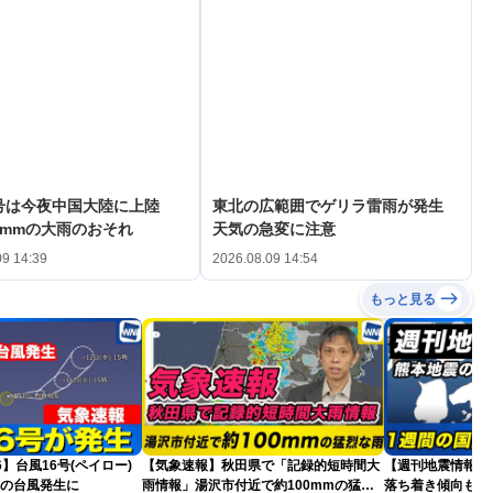
3号は今夜中国大陸に上陸
東北の広範囲でゲリラ雷雨が発生
0mmの大雨のおそれ
天気の急変に注意
09 14:39
2026.08.09 14:54
もっと見る
26】台風16号(ペイロー)
【気象速報】秋田県で「記録的短時間大
【週刊地震情報】
目の台風発生に
雨情報」湯沢市付近で約100mmの猛烈
落ち着き傾向も…