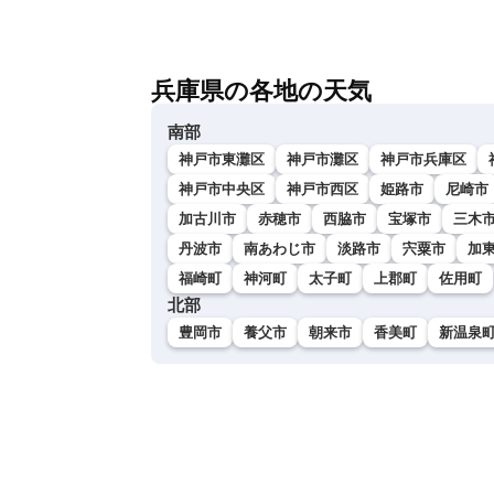
兵庫県の各地の天気
南部
神戸市東灘区
神戸市灘区
神戸市兵庫区
神戸市中央区
神戸市西区
姫路市
尼崎市
加古川市
赤穂市
西脇市
宝塚市
三木
丹波市
南あわじ市
淡路市
宍粟市
加
福崎町
神河町
太子町
上郡町
佐用町
北部
豊岡市
養父市
朝来市
香美町
新温泉