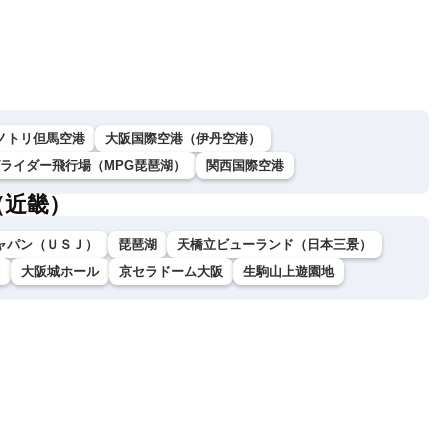
な雨
戒
ノトリ但馬空港
大阪国際空港（伊丹空港）
グライダー飛行場（MPG琵琶湖）
関西国際空港
（近畿）
ャパン（ＵＳＪ）
琵琶湖
天橋立ビューランド（日本三景）
山
大阪城ホール
京セラドーム大阪
生駒山上遊園地