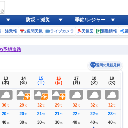
防災・減災
季節/レジャー
報・注意報
2週間天気
ライブカメラ
天気図
避難情報
後の予想進路
週間の最新見解
13
14
15
16
17
18
19
(木)
(金)
(土)
(日)
(月)
(火)
(水)
30
29
32
29
32
32
32
3
℃
℃
℃
℃
℃
℃
℃
20
20
21
21
22
22
23
2
℃
℃
℃
℃
℃
℃
℃
40
30
30
30
40
40
40
4
%
%
%
%
%
%
%