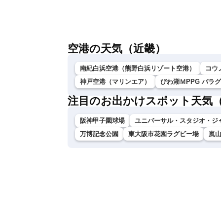
な雷雨に注意〈ウェザーニュースLiVEム
ーン・駒木結衣／芳野達郎〉
空港の天気（近畿）
南紀白浜空港（熊野白浜リゾート空港）
コウ
神戸空港（マリンエア）
びわ湖ＭPPG パラ
注目のお出かけスポット天気
阪神甲子園球場
ユニバーサル・スタジオ・ジ
万博記念公園
東大阪市花園ラグビー場
嵐