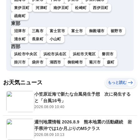
東伊豆町
河津町
南伊豆町
松崎町
西伊豆町
函南町
東部
沼津市
三島市
富士宮市
富士市
御殿場市
裾野市
清水町
長泉町
小山町
西部
浜松市中央区
浜松市浜名区
浜松市天竜区
磐田市
掛川市
袋井市
湖西市
御前崎市
菊川市
森町
お天気ニュース
もっと読む
小笠原近海で新たな台風発生予想 次に発生する
と「台風16号」
2026.08.09 10:40
週刊地震情報 2026.8.9 熊本地震の活動継続 岩
手県沖では1か月ぶりのM5クラス
2026.08.09 10:13