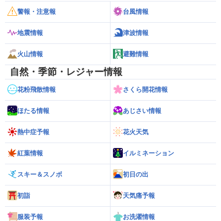
警報・注意報
台風情報
地震情報
津波情報
火山情報
避難情報
自然・季節・レジャー情報
花粉飛散情報
さくら開花情報
ほたる情報
あじさい情報
熱中症予報
花火天気
紅葉情報
イルミネーション
スキー＆スノボ
初日の出
初詣
天気痛予報
服装予報
お洗濯情報