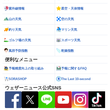
紫外線情報
星空・天体情報
山の天気
空の天気
釣り天気
マリン天気
ゴルフ場の天気
スポーツ天気
風邪予防指数
乾燥指数
便利なメニュー
予報精度向上の取り組み
予報に関するFAQ
SORASHOP
The Last 10-second
ウェザーニュース公式SNS