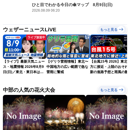
ひと目でわかる今日の傘マップ 8月9日(日)
2026.08.09 06:20
ウェザーニュースLiVE
もっと見る
ライブ放送中
【ライブ】最新天気ニュー
【ゲリラ雷雨情報】東北〜
【台風15号 2026】東北
ス・地震情報 2026年8月9
中国地方の広い範囲で急な
方に接近・上陸のおそれ 
日(日)／東北・東日本は急
雷雨に警戒
新の進路予想と雨風の影
な雷雨に注意〈ウェザーニ
（9日6時更新）
ュースLiVEコーヒータイ
ム・青原桃香／山口剛央〉
中部の人気の花火大会
もっと見る