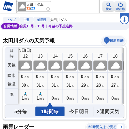
太田川ダム
31
/
23
検索
現在地
雨雲レーダー
台風情報
地震情報
警報・注意報
2週間天気
ラ
太田川ダム
トップ
中部
静岡県
台風情報
台風13号・15号｜今後の予想進路
太田川ダムの天気予報
最新見解
日
9日(日)
11
12
13
14
15
16
17
18
時
天気
降水
0
0
0
0
0
0
0
0
0
ミリ
ミリ
ミリ
ミリ
ミリ
ミリ
ミリ
ミリ
気温
29
30
31
31
31
29
28
27
2
℃
℃
℃
℃
℃
℃
℃
℃
風
1
1
1
0
0
0
0
0
0
m/s
m/s
m/s
m/s
m/s
m/s
m/s
m/s
5分毎
1時間毎
今日明日
2週間天気
雨雲レーダー
60時間先まで見る