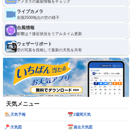
アメダスの最新情報をチェック
ライブカメラ
全国2500地点の空の様子
台風情報
影響は？接近状況をリアルタイム更新
ウェザーリポート
空の写真を投稿して最新の天気を共有
天気メニュー
天気予報
2週間天気
天気図
過去天気図