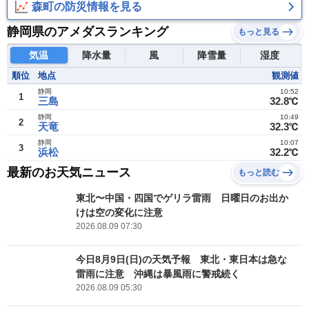
森町の防災情報を見る
静岡県のアメダスランキング
もっと見る
気温
降水量
風
降雪量
湿度
順位
地点
観測値
静岡
10:52
1
三島
32.8℃
静岡
10:49
2
天竜
32.3℃
静岡
10:07
3
浜松
32.2℃
最新のお天気ニュース
もっと読む
東北〜中国・四国でゲリラ雷雨 日曜日のお出か
けは空の変化に注意
2026.08.09 07:30
今日8月9日(日)の天気予報 東北・東日本は急な
雷雨に注意 沖縄は暴風雨に警戒続く
2026.08.09 05:30