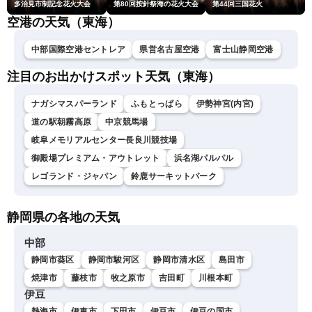
多治見市制記念花火大会
第80回按針祭海の花火大会
第44回三国花火
空港の天気（東海）
中部国際空港セントレア
県営名古屋空港
富士山静岡空港
注目のお出かけスポット天気（東海）
ナガシマスパーランド
ふもとっぱら
伊勢神宮(内宮)
道の駅朝霧高原
中京競馬場
岐阜メモリアルセンター長良川競技場
御殿場プレミアム・アウトレット
浜名湖パルパル
レゴランド・ジャパン
鈴鹿サーキットパーク
静岡県の各地の天気
中部
静岡市葵区
静岡市駿河区
静岡市清水区
島田市
焼津市
藤枝市
牧之原市
吉田町
川根本町
伊豆
熱海市
伊東市
下田市
伊豆市
伊豆の国市