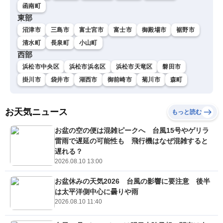
函南町
東部
沼津市
三島市
富士宮市
富士市
御殿場市
裾野市
清水町
長泉町
小山町
西部
浜松市中央区
浜松市浜名区
浜松市天竜区
磐田市
掛川市
袋井市
湖西市
御前崎市
菊川市
森町
お天気ニュース
もっと読む
お盆の空の便は混雑ピークへ 台風15号やゲリラ
雷雨で遅延の可能性も 飛行機はなぜ混雑すると
遅れる？
2026.08.10 13:00
お盆休みの天気2026 台風の影響に要注意 後半
は太平洋側中心に曇りや雨
2026.08.10 11:40