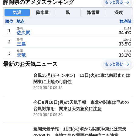
静岡県のアメダスランキング
もっと見る
気温
降水量
風
降雪量
湿度
順位
地点
観測値
静岡
11:33
1
佐久間
34.4℃
静岡
10:46
2
三島
33.5℃
静岡
11:04
3
天竜
33.1℃
最新のお天気ニュース
もっと読む
台風15号(チャンホン) 11日(火)に東北南部または
関東に上陸の可能性
2026.08.10 06:15
今日8月10日(月)の天気予報 東北や関東は早めの
台風対策を 関東は天気急変に注意
2026.08.10 06:30
週間天気予報 11日(火)頃から関東や東北は荒天
のおそれ 各地で急な雷雨や熱中症にも注意