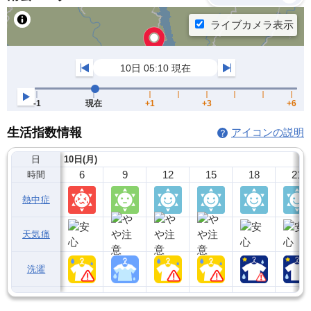
生活指数情報
アイコンの説明
日
10日(月)
6
9
12
15
18
21
時間
熱中症
天気痛
洗濯