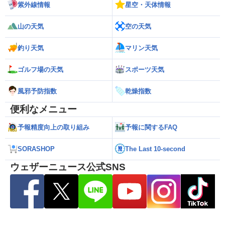
紫外線情報
星空・天体情報
山の天気
空の天気
釣り天気
マリン天気
ゴルフ場の天気
スポーツ天気
風邪予防指数
乾燥指数
便利なメニュー
予報精度向上の取り組み
予報に関するFAQ
SORASHOP
The Last 10-second
ウェザーニュース公式SNS