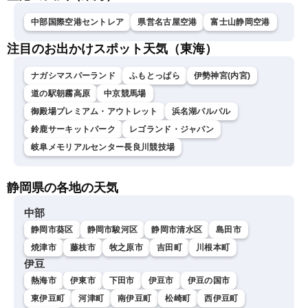
中部国際空港セントレア
県営名古屋空港
富士山静岡空港
注目のお出かけスポット天気（東海）
ナガシマスパーランド
ふもとっぱら
伊勢神宮(内宮)
道の駅朝霧高原
中京競馬場
御殿場プレミアム・アウトレット
浜名湖パルパル
鈴鹿サーキットパーク
レゴランド・ジャパン
岐阜メモリアルセンター長良川競技場
静岡県の各地の天気
中部
静岡市葵区
静岡市駿河区
静岡市清水区
島田市
焼津市
藤枝市
牧之原市
吉田町
川根本町
伊豆
熱海市
伊東市
下田市
伊豆市
伊豆の国市
東伊豆町
河津町
南伊豆町
松崎町
西伊豆町