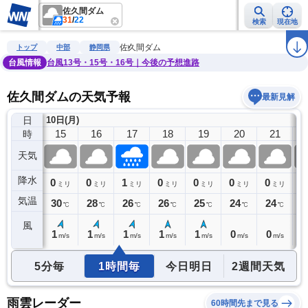
佐久間ダム
31
/
22
検索
現在地
雨雲レーダー
台風情報
地震情報
警報・注意報
2週間天気
ラ
佐久間ダム
トップ
中部
静岡県
台風情報
台風13号・15号・16号｜今後の予想進路
佐久間ダムの天気予報
最新見解
日
10日(月)
14
15
16
17
18
19
20
21
時
天気
降水
0
0
0
1
0
0
0
0
0
ミリ
ミリ
ミリ
ミリ
ミリ
ミリ
ミリ
ミリ
気温
31
30
28
26
26
25
24
24
2
℃
℃
℃
℃
℃
℃
℃
℃
風
2
1
1
1
1
1
0
0
0
m/s
m/s
m/s
m/s
m/s
m/s
m/s
m/s
5分毎
1時間毎
今日明日
2週間天気
雨雲レーダー
60時間先まで見る