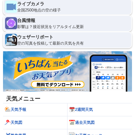
ライブカメラ
全国2500地点の空の様子
台風情報
影響は？接近状況をリアルタイム更新
ウェザーリポート
空の写真を投稿して最新の天気を共有
天気メニュー
天気予報
2週間天気
天気図
過去天気図