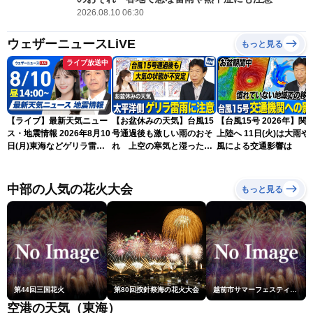
2026.08.10 06:30
ウェザーニュースLiVE
もっと見る
ライブ放送中
【ライブ】最新天気ニュー
【お盆休みの天気】台風15
【台風15号 2026年】関
ス・地震情報 2026年8月10
号通過後も激しい雨のおそ
上陸へ 11日(火)は大雨や
日(月)東海などゲリラ雷雨
れ 上空の寒気と湿った空
風による交通影響は
に注意 東北や関東は早めの
気でゲリラ雷雨に注意
台風対策を〈ウェザーニュ
ースLiVEアフタヌーン・戸
中部の人気の花火大会
もっと見る
北美月／宇野沢達也〉
第44回三国花火
第80回按針祭海の花火大会
越前市サマーフェスティバル花火大会
空港の天気（東海）