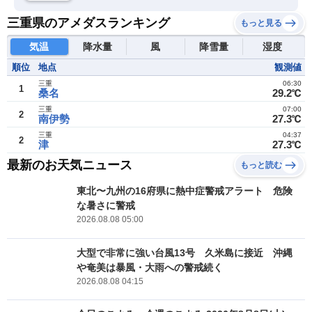
三重県のアメダスランキング
もっと見る
気温
降水量
風
降雪量
湿度
順位
地点
観測値
三重
06:30
1
桑名
29.2℃
三重
07:00
2
南伊勢
27.3℃
三重
04:37
2
津
27.3℃
最新のお天気ニュース
もっと読む
東北〜九州の16府県に熱中症警戒アラート 危険
な暑さに警戒
2026.08.08 05:00
大型で非常に強い台風13号 久米島に接近 沖縄
や奄美は暴風・大雨への警戒続く
2026.08.08 04:15