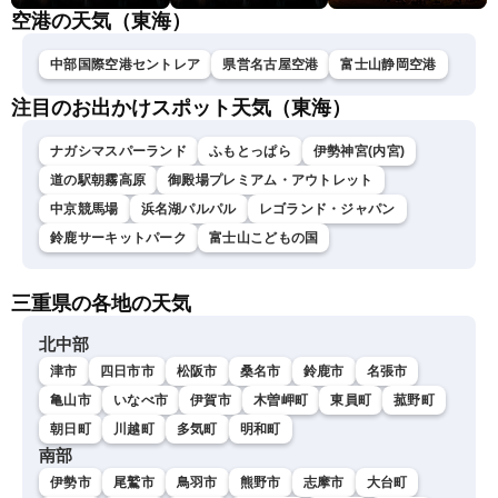
空港の天気（東海）
中部国際空港セントレア
県営名古屋空港
富士山静岡空港
注目のお出かけスポット天気（東海）
ナガシマスパーランド
ふもとっぱら
伊勢神宮(内宮)
道の駅朝霧高原
御殿場プレミアム・アウトレット
中京競馬場
浜名湖パルパル
レゴランド・ジャパン
鈴鹿サーキットパーク
富士山こどもの国
三重県の各地の天気
北中部
津市
四日市市
松阪市
桑名市
鈴鹿市
名張市
亀山市
いなべ市
伊賀市
木曽岬町
東員町
菰野町
朝日町
川越町
多気町
明和町
南部
伊勢市
尾鷲市
鳥羽市
熊野市
志摩市
大台町