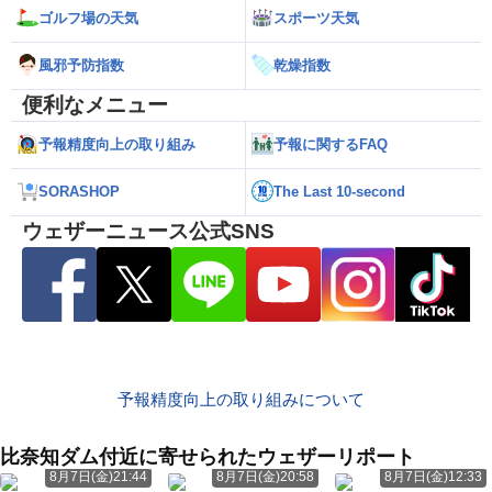
ゴルフ場の天気
スポーツ天気
風邪予防指数
乾燥指数
便利なメニュー
予報精度向上の取り組み
予報に関するFAQ
SORASHOP
The Last 10-second
ウェザーニュース公式SNS
予報精度向上の取り組みについて
比奈知ダム付近に寄せられたウェザーリポート
8月7日(金)21:44
8月7日(金)20:58
8月7日(金)12:33