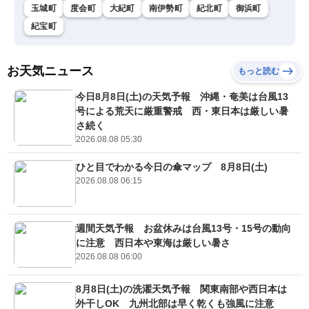
玉城町
度会町
大紀町
南伊勢町
紀北町
御浜町
紀宝町
お天気ニュース
もっと読む
今日8月8日(土)の天気予報 沖縄・奄美は台風13
号による荒天に厳重警戒 西・東日本は厳しい暑
さ続く
2026.08.08 05:30
ひと目でわかる今日の傘マップ 8月8日(土)
2026.08.08 06:15
週間天気予報 お盆休みは台風13号・15号の動向
に注意 西日本や東海は厳しい暑さ
2026.08.08 06:00
8月8日(土)の洗濯天気予報 関東南部や西日本は
外干しOK 九州北部は早く乾くも強風に注意