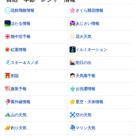
花粉飛散情報
さくら開花情報
ほたる情報
あじさい情報
熱中症予報
花火天気
紅葉情報
イルミネーション
スキー＆スノボ
初日の出
初詣
天気痛予報
服装予報
お洗濯情報
紫外線情報
星空・天体情報
山の天気
空の天気
釣り天気
マリン天気