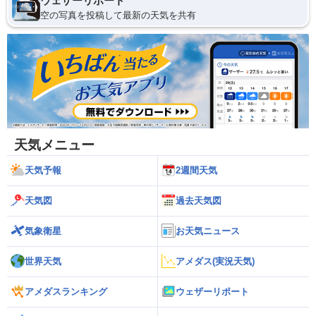
ウェザーリポート
空の写真を投稿して最新の天気を共有
天気メニュー
天気予報
2週間天気
天気図
過去天気図
気象衛星
お天気ニュース
世界天気
アメダス(実況天気)
アメダスランキング
ウェザーリポート