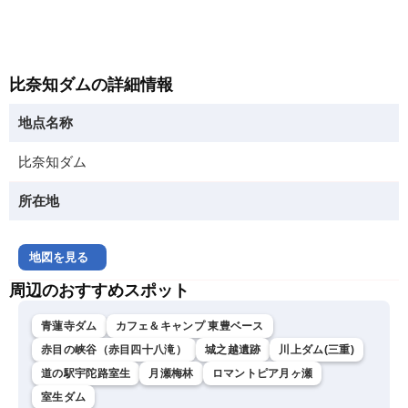
比奈知ダムの詳細情報
地点名称
比奈知ダム
所在地
地図を見る
周辺のおすすめスポット
青蓮寺ダム
カフェ＆キャンプ 東豊ベース
赤目の峡谷（赤目四十八滝）
城之越遺跡
川上ダム(三重)
道の駅宇陀路室生
月瀬梅林
ロマントピア月ヶ瀬
室生ダム