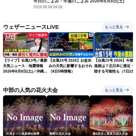
今日のこよみ・今週のこよみ 2026年8月8日(土)
2026.08.08 04:00
ウェザーニュースLiVE
もっと見る
ライブ放送中
【ライブ】台風13号／最新
【台風15号 2026】お盆休
【台風15号 2026】今後
天気ニュース・地震情報
みの天気に影響するおそれ
進路は？北日本に接近・
2026年8月8日(土)／沖縄・
（8日5時情報）
陸する可能性も（7日22
奄美は大荒れの天気が続く
情報）
／令和8年熊本地震情報 ／
〈ウェザーニュースLiVEモ
中部の人気の花火大会
もっと見る
ーニング・松本真央／山口
剛央〉
片貝まつり浅原神社秋季例大祭奉納大煙火
熊野大花火大会
第4回ぎふ長良川花火大会