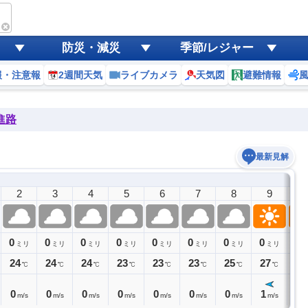
防災・減災
季節/レジャー
報・注意報
2週間天気
ライブカメラ
天気図
避難情報
進路
最新見解
2
3
4
5
6
7
8
9
1
0
0
0
0
0
0
0
0
0
ミリ
ミリ
ミリ
ミリ
ミリ
ミリ
ミリ
ミリ
24
24
24
23
23
23
25
27
28
℃
℃
℃
℃
℃
℃
℃
℃
0
0
0
0
0
0
0
1
1
m/s
m/s
m/s
m/s
m/s
m/s
m/s
m/s
m