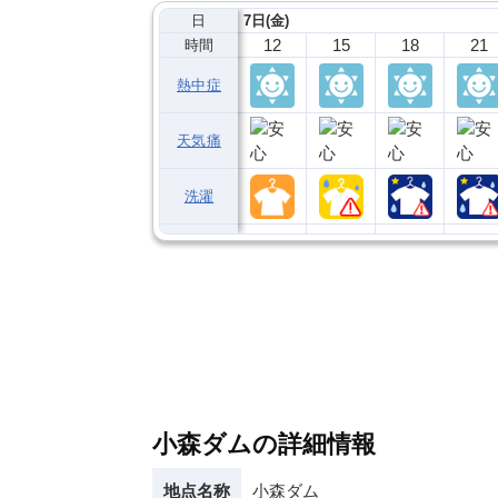
日
7日(金)
12
15
18
21
時間
熱中症
天気痛
洗濯
小森ダムの詳細情報
地点名称
小森ダム