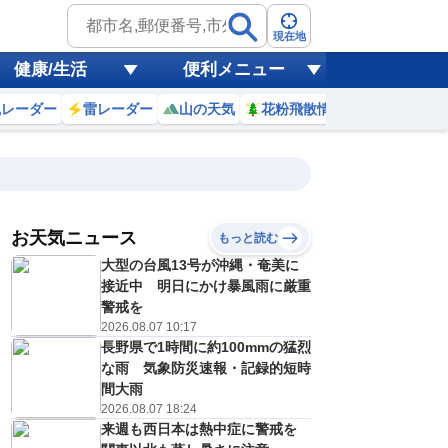
現在地
健康/生活
便利メニュー
風レーダー
雷レーダー
山の天気
花粉飛散情報
世界天気
お天気ニュース
もっと読む
大型の台風13号が沖縄・奄美に
0
11
12
13
14
15
16
17
18
接近中 明日にかけ暴風雨に厳重
警戒を
2026.08.07 10:17
長野県で1時間に約100mmの猛烈
0
0
0
0
0
0
0
0
ミリ
ミリ
ミリ
ミリ
ミリ
ミリ
ミリ
ミリ
ミリ
な雨 気象防災速報・記録的短時
31
30
32
33
32
30
29
27
℃
℃
℃
℃
℃
℃
℃
℃
℃
間大雨
2026.08.07 18:24
1
1
2
2
2
1
1
1
来週も西日本は熱中症に警戒を
/s
m/s
m/s
m/s
m/s
m/s
m/s
m/s
m/s