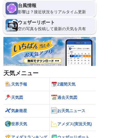
台風情報
9日(日)
影響は？接近状況をリアルタイム更新
21
0
ウェザーリポート
空の写真を投稿して最新の天気を共有
天気メニュー
天気予報
2週間天気
天気図
過去天気図
気象衛星
お天気ニュース
世界天気
アメダス(実況天気)
アメダスランキング
ウェザーリポート