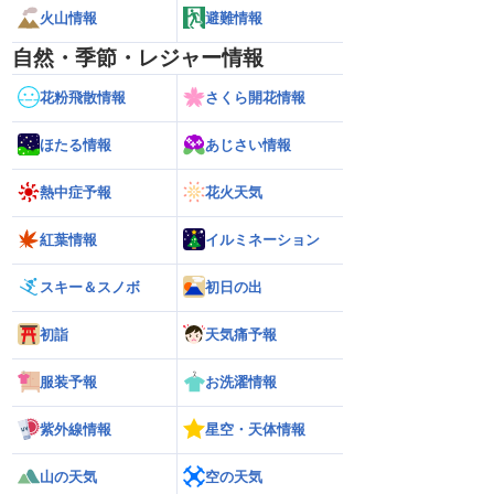
火山情報
避難情報
自然・季節・レジャー情報
花粉飛散情報
さくら開花情報
ほたる情報
あじさい情報
熱中症予報
花火天気
紅葉情報
イルミネーション
スキー＆スノボ
初日の出
初詣
天気痛予報
服装予報
お洗濯情報
紫外線情報
星空・天体情報
山の天気
空の天気
26】来週は北日本や東日
【お盆の渋滞予測 2026】高速道路の影
【台風15号 202