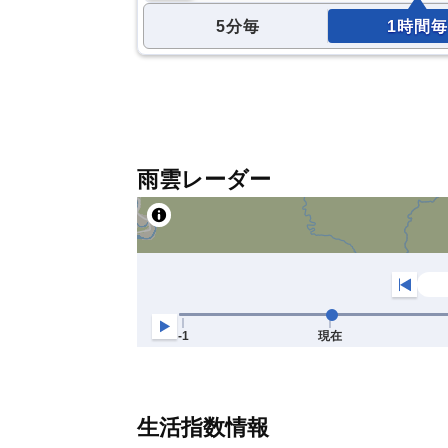
5分毎
1時間毎
雨雲レーダー
生活指数情報