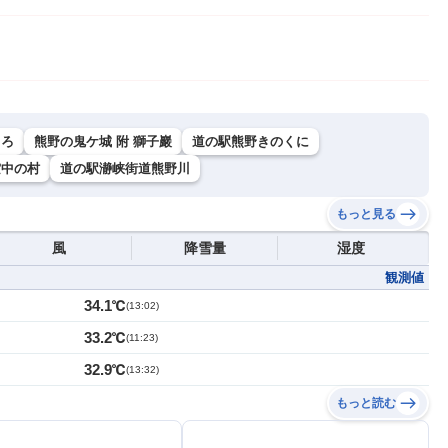
とろ
熊野の鬼ケ城 附 獅子巖
道の駅熊野きのくに
空中の村
道の駅瀞峡街道熊野川
もっと見る
風
降雪量
湿度
観測値
34.1℃
(
13:02
)
33.2℃
(
11:23
)
32.9℃
(
13:32
)
もっと読む