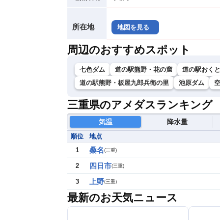
所在地
地図を見る
周辺のおすすめスポット
七色ダム
道の駅熊野・花の窟
道の駅おく
道の駅熊野・板屋九郎兵衛の里
池原ダム
三重県のアメダスランキング
気温
降水量
順位
地点
桑名
1
(
三重
)
四日市
2
(
三重
)
上野
3
(
三重
)
最新のお天気ニュース