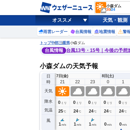
小森ダム
30
/
24
オススメ
天気・観測
雨雲レーダー
台風情報
地震情報
警
トップ
中部
三重県
小森ダム
台風情報
台風13号・15号｜今後の予想
小森ダムの天気予報
日
7日(金)
8日(土)
17
18
19
20
21
22
23
0
1
時
天気
降水
0
0
0
0
0
0
0
0
ミリ
ミリ
ミリ
ミリ
ミリ
ミリ
ミリ
ミリ
ミリ
気温
28
27
25
25
25
24
24
24
24
℃
℃
℃
℃
℃
℃
℃
℃
℃
風
0
0
1
1
1
1
1
0
0
m/s
m/s
m/s
m/s
m/s
m/s
m/s
m/s
m/s