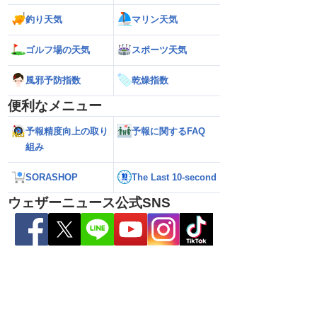
性／ウェザーニュース
響エリアと渋滞ピークの時間帯は？／
島へ接近か 進路予
7日16時更新）
NEXCO中日本情報
（7日13時更新）
釣り天気
マリン天気
ゴルフ場の天気
スポーツ天気
風邪予防指数
乾燥指数
便利なメニュー
予報精度向上の取り
予報に関するFAQ
組み
SORASHOP
The Last 10-second
ウェザーニュース公式SNS