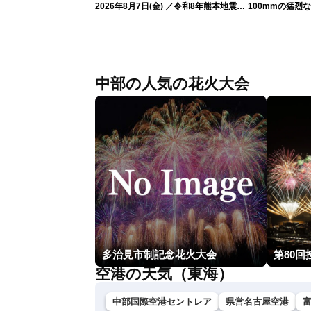
2026年8月7日(金) ／令和8年熊本地震情
100mmの猛烈
報 台風13号の影響に警戒〈ウェザーニ
録的短時間大雨
ュースLiVEムーン・駒木結衣／内藤邦
裕〉
中部の人気の花火大会
多治見市制記念花火大会
第80
空港の天気（東海）
中部国際空港セントレア
県営名古屋空港