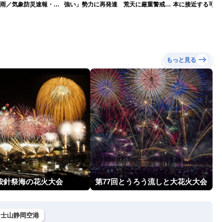
な雨／気象防災速報・記
強い」勢力に再発達 荒天に厳重警戒を
本に接近する可能
（7日18時最新情報）
気象予報士解説（
もっと見る
回按針祭海の花火大会
第77回とうろう流しと大花火大会
富士山静岡空港