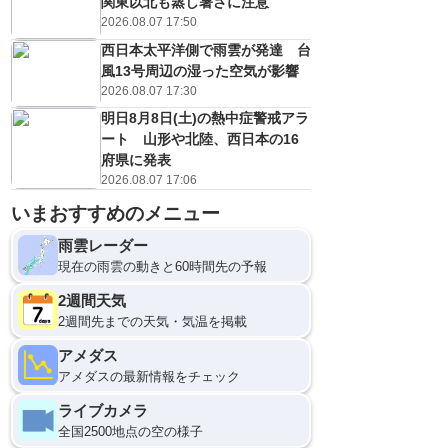
関東以北も蒸し暑さに注意
2026.08.07 17:50
西日本太平洋側で雨雲が発達 台
風13号周辺の湿った空気が影響
2026.08.07 17:30
明日8月8日(土)の熱中症警戒アラ
ート 山形や北陸、西日本の16
府県に発表
2026.08.07 17:06
いまおすすめのメニュー
雨雲レーダー
現在の雨雲の動きと60時間先の予報
2週間天気
2週間先までの天気・気温を掲載
アメダス
アメダスの最新情報をチェック
ライブカメラ
全国2500地点の空の様子