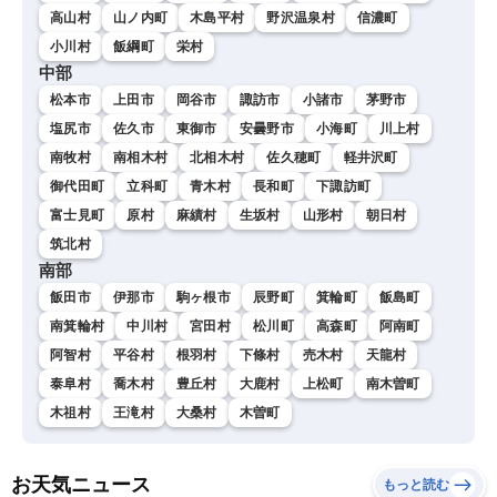
高山村
山ノ内町
木島平村
野沢温泉村
信濃町
小川村
飯綱町
栄村
中部
松本市
上田市
岡谷市
諏訪市
小諸市
茅野市
塩尻市
佐久市
東御市
安曇野市
小海町
川上村
南牧村
南相木村
北相木村
佐久穂町
軽井沢町
御代田町
立科町
青木村
長和町
下諏訪町
富士見町
原村
麻績村
生坂村
山形村
朝日村
筑北村
南部
飯田市
伊那市
駒ヶ根市
辰野町
箕輪町
飯島町
南箕輪村
中川村
宮田村
松川町
高森町
阿南町
阿智村
平谷村
根羽村
下條村
売木村
天龍村
泰阜村
喬木村
豊丘村
大鹿村
上松町
南木曽町
木祖村
王滝村
大桑村
木曽町
お天気ニュース
もっと読む