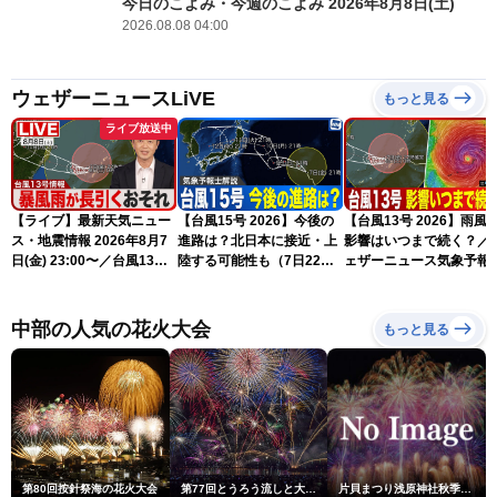
今日のこよみ・今週のこよみ 2026年8月8日(土)
2026.08.08 04:00
ウェザーニュースLiVE
もっと見る
ライブ放送中
【ライブ】最新天気ニュー
【台風15号 2026】今後の
【台風13号 2026】雨風
ス・地震情報 2026年8月7
進路は？北日本に接近・上
影響はいつまで続く？／
日(金) 23:00〜／台風13号
陸する可能性も（7日22時
ェザーニュース気象予報
の影響長引く 〈ウェザーニ
情報）
解説（7日22時情報）
ュースLiVE・川畑玲〉
中部の人気の花火大会
もっと見る
第80回按針祭海の花火大会
第77回とうろう流しと大花火大会
片貝まつり浅原神社秋季例大祭奉納大煙火