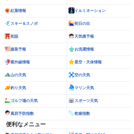
紅葉情報
イルミネーション
スキー＆スノボ
初日の出
初詣
天気痛予報
服装予報
お洗濯情報
紫外線情報
星空・天体情報
山の天気
空の天気
釣り天気
マリン天気
ゴルフ場の天気
スポーツ天気
風邪予防指数
乾燥指数
便利なメニュー