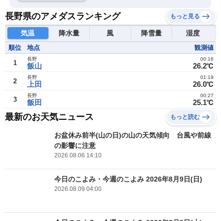
長野県のアメダスランキング
もっと見る
気温
降水量
風
降雪量
湿度
順位
地点
観測値
長野
00:16
1
飯山
26.2℃
長野
01:19
2
上田
26.0℃
長野
00:27
3
飯田
25.1℃
最新のお天気ニュース
もっと読む
お盆休み前半(山の日)の山の天気傾向 台風や前線
の影響に注意
2026.08.06 14:10
今日のこよみ・今週のこよみ 2026年8月9日(日)
2026.08.09 04:00