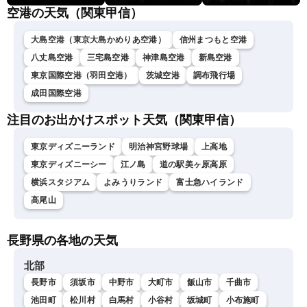
空港の天気（関東甲信）
大島空港（東京大島かめりあ空港）
信州まつもと空港
八丈島空港
三宅島空港
神津島空港
新島空港
東京国際空港（羽田空港）
茨城空港
調布飛行場
成田国際空港
注目のお出かけスポット天気（関東甲信）
東京ディズニーランド
明治神宮野球場
上高地
東京ディズニーシー
江ノ島
道の駅美ヶ原高原
横浜スタジアム
よみうりランド
富士急ハイランド
高尾山
長野県の各地の天気
北部
長野市
須坂市
中野市
大町市
飯山市
千曲市
池田町
松川村
白馬村
小谷村
坂城町
小布施町