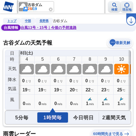
古谷ダム
28
/
19
検索
現在地
雨雲レーダー
台風情報
地震情報
警報・注意報
2週間天気
ラ
古谷ダム
トップ
中部
長野県
台風情報
台風13号・15号｜今後の予想進路
古谷ダムの天気予報
最新見解
日
8日(土)
3
4
5
6
7
8
9
10
時
天気
降水
0
0
0
0
0
0
0
0
0
ミリ
ミリ
ミリ
ミリ
ミリ
ミリ
ミリ
ミリ
気温
19
19
19
19
20
22
23
25
2
℃
℃
℃
℃
℃
℃
℃
℃
風
0
0
0
0
0
1
1
1
2
m/s
m/s
m/s
m/s
m/s
m/s
m/s
m/s
5分毎
1時間毎
今日明日
2週間天気
雨雲レーダー
60時間先まで見る