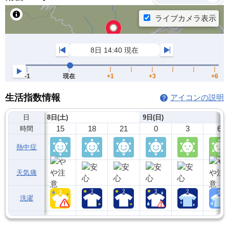
生活指数情報
アイコンの説明
日
8日(土)
9日(日)
15
18
21
0
3
6
時間
熱中症
天気痛
洗濯