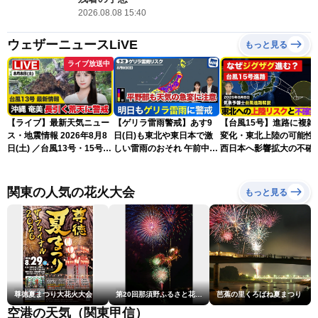
2026.08.08 15:40
ウェザーニュースLiVE
もっと見る
ライブ放送中
【ライブ】最新天気ニュー
【ゲリラ雷雨警戒】あす9
【台風15号】進路に複雑
ス・地震情報 2026年8月8
日(日)も東北や東日本で激
変化・東北上陸の可能性
日(土) ／台風13号・15号
しい雷雨のおそれ 午前中か
西日本へ影響拡大の不確
ゲリラ雷雨最新見解 令和
ら雨雲急発達の危険も
性
8年熊本地震情報〈ウェザ
ーニュースLiVEムーン・戸
関東の人気の花火大会
もっと見る
北美月／芳野達郎〉
尊徳夏まつり大花火大会
第20回那須野ふるさと花火大会
芭蕉の里くろばね夏まつり
空港の天気（関東甲信）