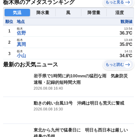
栃木県のアメダスランキング
もっと見る
気温
降水量
風
降雪量
湿度
順位
地点
観測値
栃木
13:54
1
佐野
36.3℃
栃木
13:48
2
真岡
35.0℃
栃木
14:11
3
小山
34.6℃
最新のお天気ニュース
もっと読む
岩手県で1時間に約100mmの猛烈な雨 気象防災
速報・記録的短時間大雨
2026.08.08 16:40
動きの鈍い台風13号 沖縄は明日も荒天に警戒
2026.08.08 16:30
東北から九州で猛暑日に 明日も西日本は厳しい
残暑の予想