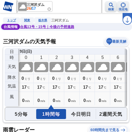
三河沢ダム
26
/
17
検索
現在地
雨雲レーダー
台風情報
地震情報
警報・注意報
2週間天気
ラ
三河沢ダム
トップ
関東
栃木県
台風情報
台風13号・15号｜今後の予想進路
三河沢ダムの天気予報
最新見解
日
8日(土)
9日(日)
23
0
1
2
3
4
5
6
時
天気
降水
0
0
0
0
0
0
0
0
0
ミリ
ミリ
ミリ
ミリ
ミリ
ミリ
ミリ
ミリ
気温
17
17
17
17
17
17
17
17
1
℃
℃
℃
℃
℃
℃
℃
℃
風
0
0
0
0
0
0
0
0
0
m/s
m/s
m/s
m/s
m/s
m/s
m/s
m/s
5分毎
1時間毎
今日明日
2週間天気
雨雲レーダー
60時間先まで見る