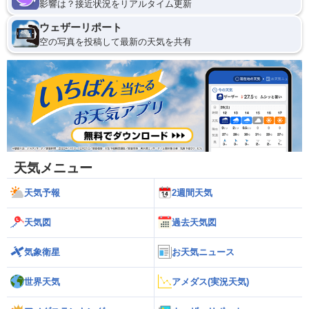
影響は？接近状況をリアルタイム更新
ウェザーリポート
空の写真を投稿して最新の天気を共有
天気メニュー
天気予報
2週間天気
天気図
過去天気図
気象衛星
お天気ニュース
世界天気
アメダス(実況天気)