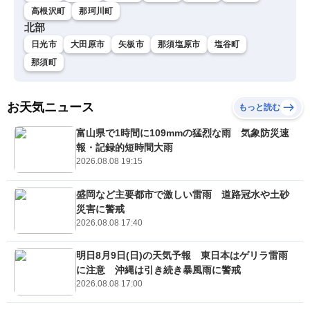
高根沢町
那珂川町
北部
日光市
大田原市
矢板市
那須塩原市
塩谷町
那須町
お天気ニュース
もっと読む
富山県で1時間に109mmの猛烈な雨 気象防災速
報・記録的短時間大雨
2026.08.08 19:15
盛岡など主要都市で激しい雷雨 道路冠水や土砂
災害に警戒
2026.08.08 17:40
明日8月9日(日)の天気予報 東日本はゲリラ雷雨
に注意 沖縄は引き続き暴風雨に警戒
2026.08.08 17:00