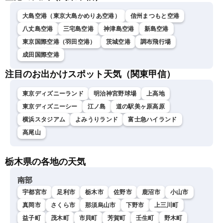
大島空港（東京大島かめりあ空港）
信州まつもと空港
八丈島空港
三宅島空港
神津島空港
新島空港
東京国際空港（羽田空港）
茨城空港
調布飛行場
成田国際空港
注目のお出かけスポット天気（関東甲信）
東京ディズニーランド
明治神宮野球場
上高地
東京ディズニーシー
江ノ島
道の駅美ヶ原高原
横浜スタジアム
よみうりランド
富士急ハイランド
高尾山
栃木県の各地の天気
南部
宇都宮市
足利市
栃木市
佐野市
鹿沼市
小山市
真岡市
さくら市
那須烏山市
下野市
上三川町
益子町
茂木町
市貝町
芳賀町
壬生町
野木町