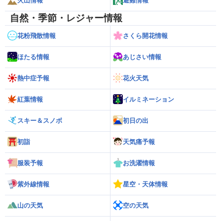
火山情報
避難情報
自然・季節・レジャー情報
花粉飛散情報
さくら開花情報
ほたる情報
あじさい情報
熱中症予報
花火天気
紅葉情報
イルミネーション
スキー＆スノボ
初日の出
初詣
天気痛予報
服装予報
お洗濯情報
紫外線情報
星空・天体情報
山の天気
空の天気