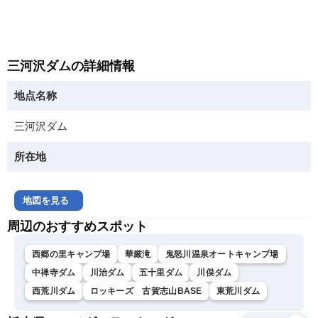
三河沢ダムの詳細情報
地点名称
三河沢ダム
所在地
地図を見る
周辺のおすすめスポット
西郷の里キャンプ場
華厳滝
鬼怒川温泉オートキャンプ場
中禅寺ダム
川治ダム
五十里ダム
川俣ダム
西荒川ダム
ロッキーズ 古賀志山BASE
東荒川ダム