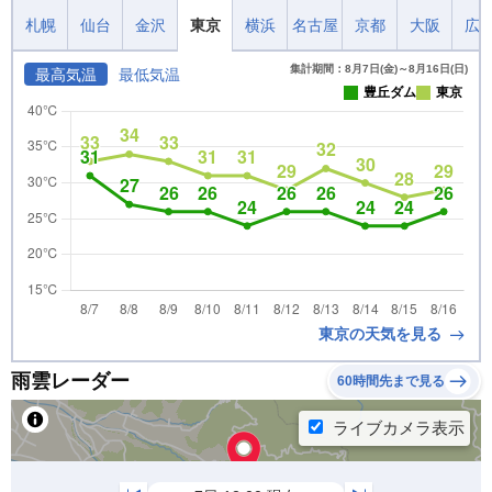
札幌
仙台
金沢
東京
横浜
名古屋
京都
大阪
広
集計期間：8月7日(金)～8月16日(日)
最高気温
最低気温
豊丘ダム
東京
東京の天気を見る
雨雲レーダー
60時間先まで見る