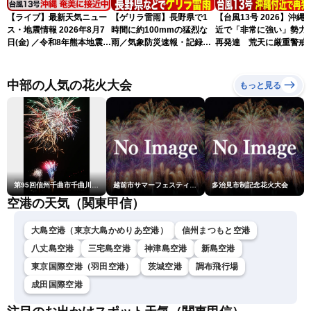
【ライブ】最新天気ニュー
【ゲリラ雷雨】長野県で1
【台風13号 2026】沖縄
ス・地震情報 2026年8月7
時間に約100mmの猛烈な
近で「非常に強い」勢力
日(金) ／令和8年熊本地震情
雨／気象防災速報・記録的
再発達 荒天に厳重警戒
報 台風13号の影響に警戒
短時間大雨
（7日18時最新情報）
〈ウェザーニュースLiVEム
ーン・駒木結衣／内藤邦
中部の人気の花火大会
もっと見る
裕〉
第95回信州千曲市千曲川納涼煙火大会
越前市サマーフェスティバル花火大会
多治見市制記念花火大会
空港の天気（関東甲信）
大島空港（東京大島かめりあ空港）
信州まつもと空港
八丈島空港
三宅島空港
神津島空港
新島空港
東京国際空港（羽田空港）
茨城空港
調布飛行場
成田国際空港