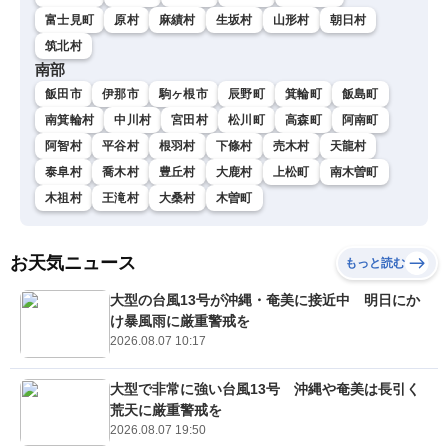
富士見町
原村
麻績村
生坂村
山形村
朝日村
筑北村
南部
飯田市
伊那市
駒ヶ根市
辰野町
箕輪町
飯島町
南箕輪村
中川村
宮田村
松川町
高森町
阿南町
阿智村
平谷村
根羽村
下條村
売木村
天龍村
泰阜村
喬木村
豊丘村
大鹿村
上松町
南木曽町
木祖村
王滝村
大桑村
木曽町
お天気ニュース
もっと読む
大型の台風13号が沖縄・奄美に接近中 明日にか
け暴風雨に厳重警戒を
2026.08.07 10:17
大型で非常に強い台風13号 沖縄や奄美は長引く
荒天に厳重警戒を
2026.08.07 19:50