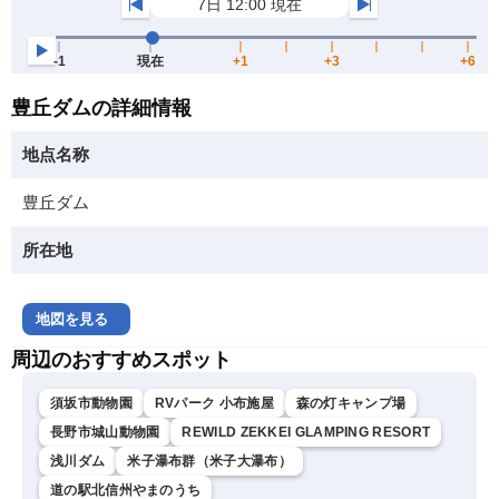
豊丘ダムの詳細情報
地点名称
豊丘ダム
所在地
地図を見る
周辺のおすすめスポット
須坂市動物園
RVパーク 小布施屋
森の灯キャンプ場
長野市城山動物園
REWILD ZEKKEI GLAMPING RESORT
浅川ダム
米子瀑布群（米子大瀑布）
道の駅北信州やまのうち