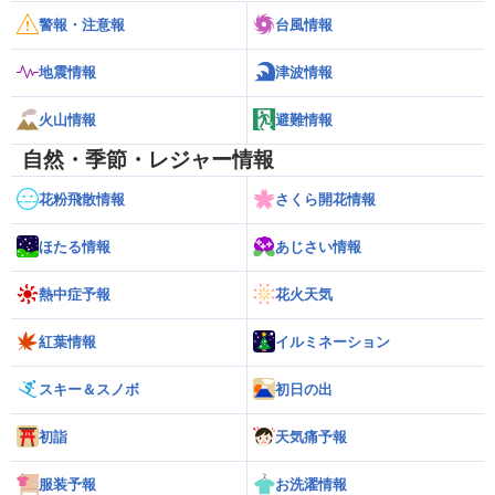
警報・注意報
台風情報
地震情報
津波情報
火山情報
避難情報
自然・季節・レジャー情報
花粉飛散情報
さくら開花情報
ほたる情報
あじさい情報
熱中症予報
花火天気
紅葉情報
イルミネーション
スキー＆スノボ
初日の出
初詣
天気痛予報
服装予報
お洗濯情報