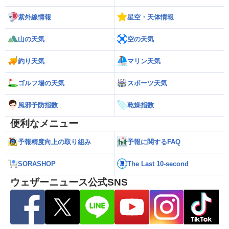
紫外線情報
星空・天体情報
山の天気
空の天気
釣り天気
マリン天気
ゴルフ場の天気
スポーツ天気
風邪予防指数
乾燥指数
便利なメニュー
予報精度向上の取り組み
予報に関するFAQ
SORASHOP
The Last 10-second
ウェザーニュース公式SNS