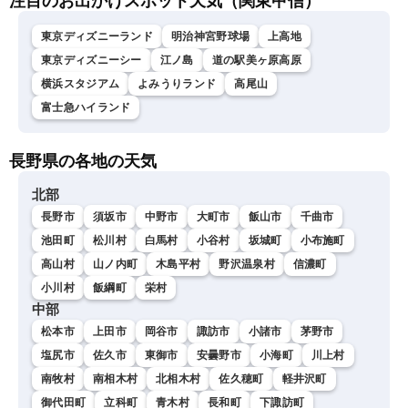
注目のお出かけスポット天気（関東甲信）
東京ディズニーランド
明治神宮野球場
上高地
東京ディズニーシー
江ノ島
道の駅美ヶ原高原
横浜スタジアム
よみうりランド
高尾山
富士急ハイランド
長野県の各地の天気
北部
長野市
須坂市
中野市
大町市
飯山市
千曲市
池田町
松川村
白馬村
小谷村
坂城町
小布施町
高山村
山ノ内町
木島平村
野沢温泉村
信濃町
小川村
飯綱町
栄村
中部
松本市
上田市
岡谷市
諏訪市
小諸市
茅野市
塩尻市
佐久市
東御市
安曇野市
小海町
川上村
南牧村
南相木村
北相木村
佐久穂町
軽井沢町
御代田町
立科町
青木村
長和町
下諏訪町