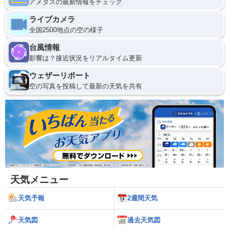
アメダスの最新情報をチェック
ライブカメラ
全国2500地点の空の様子
台風情報
影響は？接近状況をリアルタイム更新
ウェザーリポート
空の写真を投稿して最新の天気を共有
天気メニュー
天気予報
2週間天気
天気図
過去天気図