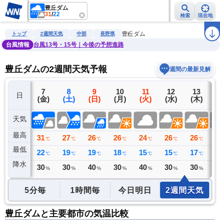
豊丘ダム
31
/
22
検索
現在地
雨雲レーダー
台風情報
地震情報
警報・注意報
2週間天気
ラ
豊丘ダム
トップ
2週間天気
中部
長野県
台風情報
台風13号・15号｜今後の予想進路
豊丘ダムの2週間天気予報
週間の最新見解
6
7
8
9
10
11
12
13
日
(木)
(金)
(土)
(日)
(月)
(火)
(水)
(木)
(
天気
最高
31
31
27
26
26
24
26
26
2
℃
℃
℃
℃
℃
℃
℃
℃
最低
19
22
19
19
18
15
15
17
1
℃
℃
℃
℃
℃
℃
℃
℃
降水
0
30
30
40
30
40
30
30
3
ミリ
%
%
%
%
%
%
%
5分毎
1時間毎
今日明日
2週間天気
豊丘ダムと主要都市の気温比較