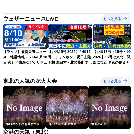
ウェザーニュースLiVE
もっと見る
ライブ放送中
【ライブ】最新天気ニュー
【台風15号 2026】台風15
【台風13号・15号・16号
ス・地震情報 2026年8月10
号（チャンホン）明日上陸
2026】15号は東北・関
日(火）／東海などゲリラ雷
予想 東日本・北陸横断で大
部に接近 早めの備えを（
雨に注意 東北や関東は早め
雨や暴風に要警戒（10日9
日6時更新）
の台風対策を〈ウェザーニ
時現在）
ュースLiVEコーヒータイ
東北の人気の花火大会
もっと見る
ム・小林李衣奈／有賀哲
夫〉
第54回かわさき夏まつり花火大会「おらが自慢のでっかい花火」
第33回赤川花火大会
酒田の花火
空港の天気（東北）