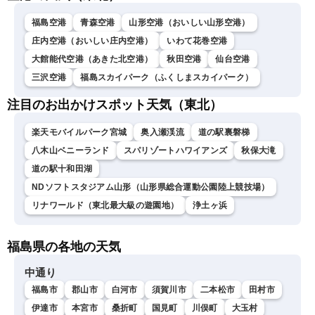
福島空港
青森空港
山形空港（おいしい山形空港）
庄内空港（おいしい庄内空港）
いわて花巻空港
大館能代空港（あきた北空港）
秋田空港
仙台空港
三沢空港
福島スカイパーク（ふくしまスカイパーク）
注目のお出かけスポット天気（東北）
楽天モバイルパーク宮城
奥入瀬渓流
道の駅裏磐梯
八木山ベニーランド
スパリゾートハワイアンズ
秋保大滝
道の駅十和田湖
NDソフトスタジアム山形（山形県総合運動公園陸上競技場）
リナワールド（東北最大級の遊園地）
浄土ヶ浜
福島県の各地の天気
中通り
福島市
郡山市
白河市
須賀川市
二本松市
田村市
伊達市
本宮市
桑折町
国見町
川俣町
大玉村