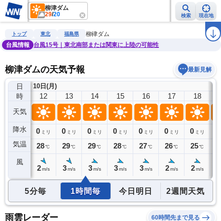
柳津ダム
29
/
20
検索
現在地
雨雲レーダー
台風情報
地震情報
警報・注意報
2週間天気
ラ
柳津ダム
トップ
東北
福島県
台風情報
台風15号｜東北南部または関東に上陸の可能性
柳津ダムの天気予報
最新見解
日
10日(月)
11
12
13
14
15
16
17
18
時
天気
降水
0
0
0
0
0
0
0
0
0
ミリ
ミリ
ミリ
ミリ
ミリ
ミリ
ミリ
ミリ
気温
28
28
29
29
28
27
26
25
2
℃
℃
℃
℃
℃
℃
℃
℃
風
2
2
3
3
3
3
2
2
1
m/s
m/s
m/s
m/s
m/s
m/s
m/s
m/s
5分毎
1時間毎
今日明日
2週間天気
雨雲レーダー
60時間先まで見る