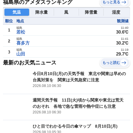
福島県のアメダスランキング
もっと見る
気温
降水量
風
降雪量
湿度
順位
地点
観測値
福島
11:40
1
若松
30.6℃
福島
11:41
2
喜多方
30.2℃
福島
11:19
3
山田
29.7℃
最新のお天気ニュース
もっと読む
今日8月10日(月)の天気予報 東北や関東は早めの
台風対策を 関東は天気急変に注意
2026.08.10 06:30
週間天気予報 11日(火)頃から関東や東北は荒天
のおそれ 各地で急な雷雨や熱中症にも注意
2026.08.10 06:30
ひと目でわかる今日の傘マップ 8月10日(月)
2026.08.10 05:30