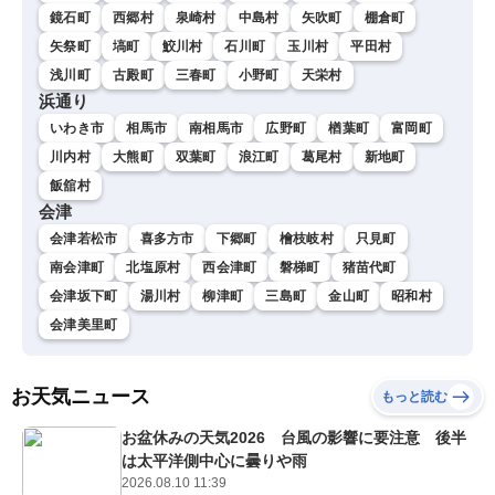
鏡石町
西郷村
泉崎村
中島村
矢吹町
棚倉町
矢祭町
塙町
鮫川村
石川町
玉川村
平田村
浅川町
古殿町
三春町
小野町
天栄村
浜通り
いわき市
相馬市
南相馬市
広野町
楢葉町
富岡町
川内村
大熊町
双葉町
浪江町
葛尾村
新地町
飯舘村
会津
会津若松市
喜多方市
下郷町
檜枝岐村
只見町
南会津町
北塩原村
西会津町
磐梯町
猪苗代町
会津坂下町
湯川村
柳津町
三島町
金山町
昭和村
会津美里町
お天気ニュース
もっと読む
お盆休みの天気2026 台風の影響に要注意 後半
は太平洋側中心に曇りや雨
2026.08.10 11:39