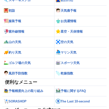
スキー＆スノボ
初日の出
初詣
天気痛予報
服装予報
お洗濯情報
紫外線情報
星空・天体情報
山の天気
空の天気
釣り天気
マリン天気
ゴルフ場の天気
スポーツ天気
風邪予防指数
乾燥指数
便利なメニュー
予報精度向上の取り組み
予報に関するFAQ
SORASHOP
The Last 10-second