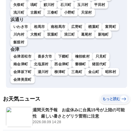
矢祭町
塙町
鮫川村
石川町
玉川村
平田村
浅川町
古殿町
三春町
小野町
天栄村
浜通り
いわき市
相馬市
南相馬市
広野町
楢葉町
富岡町
川内村
大熊町
双葉町
浪江町
葛尾村
新地町
飯舘村
会津
会津若松市
喜多方市
下郷町
檜枝岐村
只見町
南会津町
北塩原村
西会津町
磐梯町
猪苗代町
会津坂下町
湯川村
柳津町
三島町
金山町
昭和村
会津美里町
お天気ニュース
もっと読む
週間天気予報 お盆休みに台風15号が上陸の可能
性 厳しい暑さとゲリラ雷雨に注意
2026.08.09 14:28