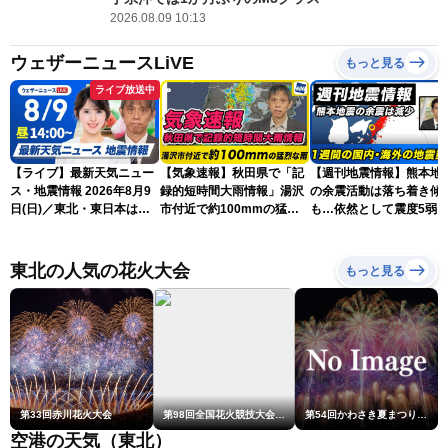
2026.08.09 10:13
ウェザーニュースLiVE
もっと見る
ライブ放送中
【ライブ】最新天気ニュー
【気象速報】秋田県で「記
【週刊地震情報】熊本地
ス・地震情報 2026年8月9
録的短時間大雨情報」湯沢
の余震活動は落ち着き傾
日(日)／東北・東日本は急
市付近で約100mmの猛烈
も…依然として震度5弱
な雷雨に注意〈ウェザーニ
な雨
戒
ュースLiVEアフタヌーン・
小川千奈／芳野達郎〉
東北の人気の花火大会
もっと見る
第33回赤川花火大会
第98回全国花火競技大会「大曲の花火」
第54回かわさき夏まつり花火大会「おらが自慢のでっかい花火」
空港の天気（東北）