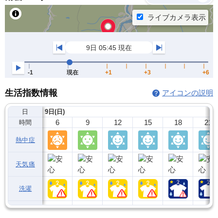
生活指数情報
アイコンの説明
日
9日(日)
6
9
12
15
18
21
時間
熱中症
天気痛
洗濯