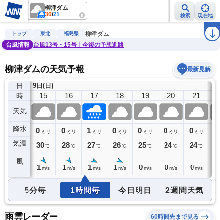
柳津ダム
30
/
21
検索
現在地
雨雲レーダー
台風情報
地震情報
警報・注意報
2週間天気
ラ
柳津ダム
トップ
東北
福島県
台風情報
台風13号・15号｜今後の予想進路
柳津ダムの天気予報
最新見解
日
9日(日)
14
15
16
17
18
19
20
21
時
天気
降水
0
0
0
1
0
0
0
0
0
ミリ
ミリ
ミリ
ミリ
ミリ
ミリ
ミリ
ミリ
気温
30
30
28
27
26
25
24
24
2
℃
℃
℃
℃
℃
℃
℃
℃
風
1
1
1
1
1
0
0
0
0
m/s
m/s
m/s
m/s
m/s
m/s
m/s
m/s
5分毎
1時間毎
今日明日
2週間天気
雨雲レーダー
60時間先まで見る