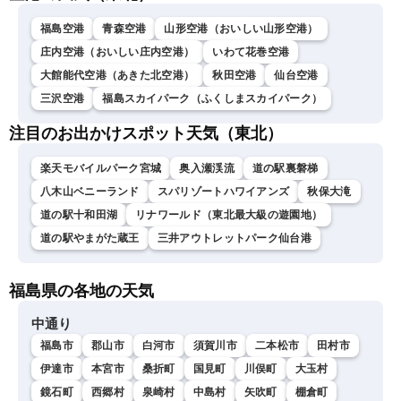
福島空港
青森空港
山形空港（おいしい山形空港）
庄内空港（おいしい庄内空港）
いわて花巻空港
大館能代空港（あきた北空港）
秋田空港
仙台空港
三沢空港
福島スカイパーク（ふくしまスカイパーク）
注目のお出かけスポット天気（東北）
楽天モバイルパーク宮城
奥入瀬渓流
道の駅裏磐梯
八木山ベニーランド
スパリゾートハワイアンズ
秋保大滝
道の駅十和田湖
リナワールド（東北最大級の遊園地）
道の駅やまがた蔵王
三井アウトレットパーク仙台港
福島県の各地の天気
中通り
福島市
郡山市
白河市
須賀川市
二本松市
田村市
伊達市
本宮市
桑折町
国見町
川俣町
大玉村
鏡石町
西郷村
泉崎村
中島村
矢吹町
棚倉町