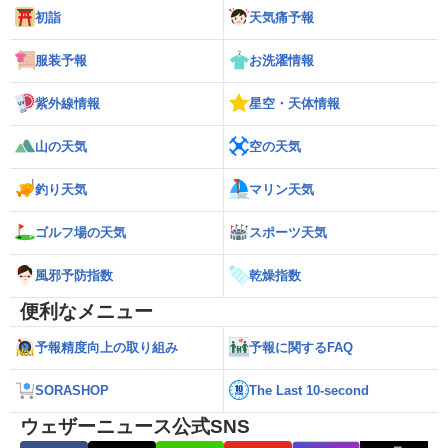
初詣
天気痛予報
服装予報
お洗濯情報
紫外線情報
星空・天体情報
山の天気
空の天気
釣り天気
マリン天気
ゴルフ場の天気
スポーツ天気
風邪予防指数
乾燥指数
便利なメニュー
予報精度向上の取り組み
予報に関するFAQ
SORASHOP
The Last 10-second
ウェザーニュース公式SNS