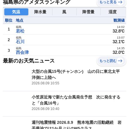
福島県のアメダスランキング
もっと見る
気温
降水量
風
降雪量
湿度
順位
地点
観測値
福島
14:02
1
若松
32.8℃
福島
13:07
2
石川
32.1℃
福島
14:35
3
西会津
32.0℃
最新のお天気ニュース
もっと読む
大型の台風15号(チャンホン) 山の日に東北太平
洋側に上陸へ
2026.08.09 10:55
小笠原近海で新たな台風発生予想 次に発生する
と「台風16号」
2026.08.09 10:40
週刊地震情報 2026.8.9 熊本地震の活動継続 岩
手県沖では1か月ぶりのM5クラス