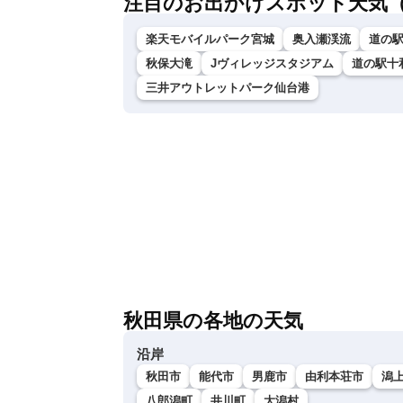
注目のお出かけスポット天気
楽天モバイルパーク宮城
奥入瀬渓流
道の
秋保大滝
Jヴィレッジスタジアム
道の駅十
三井アウトレットパーク仙台港
秋田県の各地の天気
沿岸
秋田市
能代市
男鹿市
由利本荘市
潟
八郎潟町
井川町
大潟村