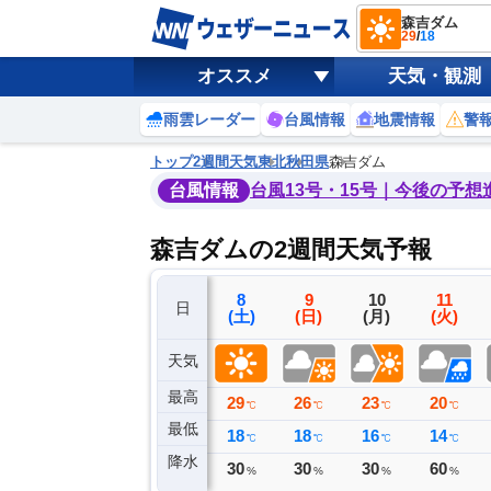
森吉ダム
29
/
18
オススメ
天気・観測
雨雲レーダー
台風情報
地震情報
警
トップ
2週間天気
東北
秋田県
森吉ダム
台風情報
台風13号・15号｜今後の予想
森吉ダムの2週間天気予報
5
6
7
8
9
10
11
日
(水)
(木)
(金)
(土)
(日)
(月)
(火)
天気
最高
30
31
31
29
26
23
20
℃
℃
℃
℃
℃
℃
℃
最低
12
15
19
18
18
16
14
℃
℃
℃
℃
℃
℃
℃
降水
0
0
0
30
30
30
60
ミリ
ミリ
ミリ
%
%
%
%