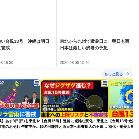
い台風13号 沖縄は明日
東北から九州で猛暑日に 明日も西
に警戒
日本は厳しい残暑の予想
08 16:30
2026.08.08 15:40
もっと見る
】あす9日(日)も東北や
【台風15号】進路に複雑な変化・東北上
【台風13号 進路
雷雨のおそれ 午前中から
陸の可能性と西日本へ影響拡大の不確実
期化・奄美大島で
険も
性
波に要警戒（2026.0