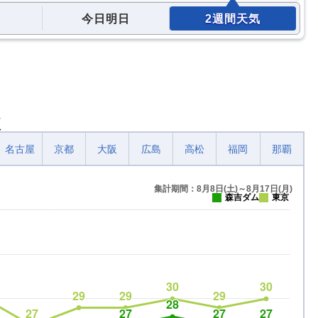
今日明日
2週間天気
較
名古屋
京都
大阪
広島
高松
福岡
那覇
集計期間：8月8日(土)～8月17日(月)
森吉ダム
東京