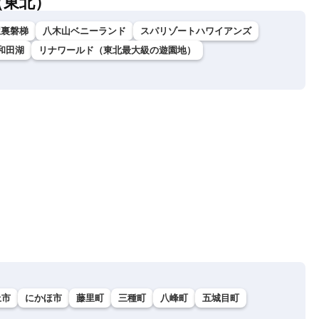
（東北）
駅裏磐梯
八木山ベニーランド
スパリゾートハワイアンズ
和田湖
リナワールド（東北最大級の遊園地）
上市
にかほ市
藤里町
三種町
八峰町
五城目町