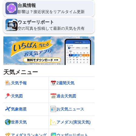
台風情報
影響は？接近状況をリアルタイム更新
ウェザーリポート
空の写真を投稿して最新の天気を共有
天気メニュー
天気予報
2週間天気
天気図
過去天気図
気象衛星
お天気ニュース
世界天気
アメダス(実況天気)
アメダスランキング
ウェザーリポート