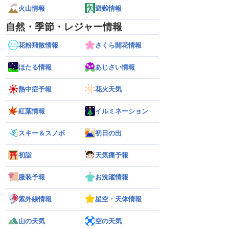
火山情報
避難情報
自然・季節・レジャー情報
花粉飛散情報
さくら開花情報
ほたる情報
あじさい情報
熱中症予報
花火天気
紅葉情報
イルミネーション
スキー＆スノボ
初日の出
初詣
天気痛予報
服装予報
お洗濯情報
紫外線情報
星空・天体情報
解説】通過後も影響長
【猛烈な雨と激しい雷雨】新潟は線状降
【お盆と台風15号
総雨量400mm超・高
水帯が発生のおそれも＜気象防災速報・
それ 接近後はゲリ
8.08 16:00）
記録的短時間大雨＞
山の天気
空の天気