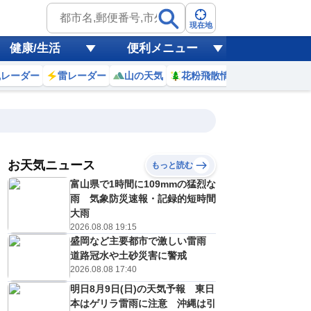
現在地
健康/生活
便利メニュー
風レーダー
雷レーダー
山の天気
花粉飛散情報
世界天気
お天気ニュース
もっと読む
19
20
21
22
富山県で1時間に109mmの猛烈な
(水)
(木)
(金)
(土)
予報の
雨 気象防災速報・記録的短時間
C
C
E
E
信頼度
高
大雨
A
2026.08.08 19:15
B
盛岡など主要都市で激しい雷雨
C
8
27
25
23
D
道路冠水や土砂災害に警戒
℃
℃
℃
℃
E
2026.08.08 17:40
7
18
17
15
低
℃
℃
℃
℃
？
明日8月9日(日)の天気予報 東日
0
20
40
40
%
%
%
%
本はゲリラ雷雨に注意 沖縄は引