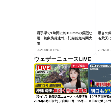
岩手県で1時間に約100mmの猛烈な
動きの鈍
雨 気象防災速報・記録的短時間大
も荒天
雨
2026.08.08 16:40
2026.08.
ウェザーニュースLiVE
ライブ放送中
【ライブ】最新天気ニュース・地震情報
【ゲリラ雷雨警戒
2026年8月8日(土) ／台風13号・15号
東日本で激しい
ゲリラ雷雨最新見解 令和8年熊本地震
雨雲急発達の危
情報〈ウェザーニュースLiVEムーン・戸