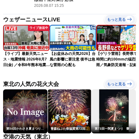
2026.08.07 15:25
ウェザーニュースLiVE
もっと見る
ライブ放送中
【ライブ】最新天気ニュー
【お盆休みの天気2026】台
【ゲリラ雷雨】長野県で
ス・地震情報 2026年8月7
風の影響に要注意 後半は急
時間に約100mmの猛烈
日(金) ／令和8年熊本地震情
な雷雨の心配も
雨／気象防災速報・記録
報 台風13号の影響に警戒
短時間大雨
〈ウェザーニュースLiVEム
ーン・駒木結衣／内藤邦
東北の人気の花火大会
もっと見る
裕〉
第54回かわさき夏まつり花火大会「おらが自慢のでっかい花火」
青森ねぶた祭協賛第72回青森花火大会
第73回一関夏まつり 磐井川川開き花火大会
空港の天気（東北）