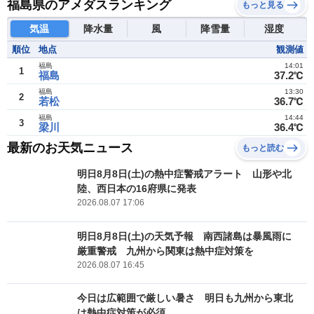
福島県のアメダスランキング
もっと見る
気温
降水量
風
降雪量
湿度
順位
地点
観測値
福島
14:01
1
福島
37.2℃
福島
13:30
2
若松
36.7℃
福島
14:44
3
梁川
36.4℃
最新のお天気ニュース
もっと読む
明日8月8日(土)の熱中症警戒アラート 山形や北
陸、西日本の16府県に発表
2026.08.07 17:06
明日8月8日(土)の天気予報 南西諸島は暴風雨に
厳重警戒 九州から関東は熱中症対策を
2026.08.07 16:45
今日は広範囲で厳しい暑さ 明日も九州から東北
は熱中症対策が必須