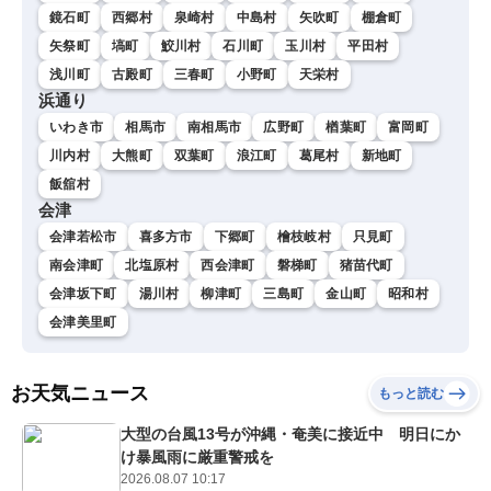
鏡石町
西郷村
泉崎村
中島村
矢吹町
棚倉町
矢祭町
塙町
鮫川村
石川町
玉川村
平田村
浅川町
古殿町
三春町
小野町
天栄村
浜通り
いわき市
相馬市
南相馬市
広野町
楢葉町
富岡町
川内村
大熊町
双葉町
浪江町
葛尾村
新地町
飯舘村
会津
会津若松市
喜多方市
下郷町
檜枝岐村
只見町
南会津町
北塩原村
西会津町
磐梯町
猪苗代町
会津坂下町
湯川村
柳津町
三島町
金山町
昭和村
会津美里町
お天気ニュース
もっと読む
大型の台風13号が沖縄・奄美に接近中 明日にか
け暴風雨に厳重警戒を
2026.08.07 10:17