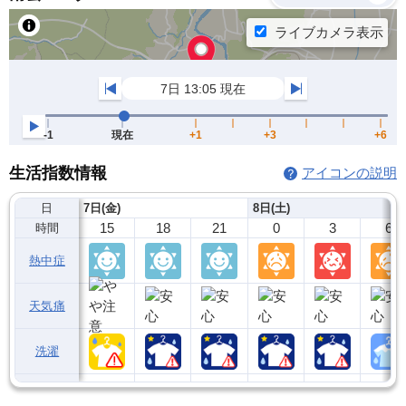
生活指数情報
アイコンの説明
日
7日(金)
8日(土)
15
18
21
0
3
6
時間
熱中症
天気痛
洗濯