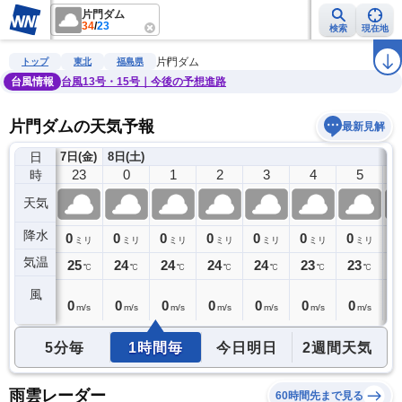
片門ダム
34
/
23
検索
現在地
雨雲レーダー
台風情報
地震情報
警報・注意報
2週間天気
ラ
片門ダム
トップ
東北
福島県
台風情報
台風13号・15号｜今後の予想進路
片門ダムの天気予報
最新見解
日
7日(金)
8日(土)
22
23
0
1
2
3
4
5
時
天気
降水
0
0
0
0
0
0
0
0
0
ミリ
ミリ
ミリ
ミリ
ミリ
ミリ
ミリ
ミリ
気温
25
25
24
24
24
24
23
23
2
℃
℃
℃
℃
℃
℃
℃
℃
風
0
0
0
0
0
0
0
0
0
m/s
m/s
m/s
m/s
m/s
m/s
m/s
m/s
5分毎
1時間毎
今日明日
2週間天気
雨雲レーダー
60時間先まで見る