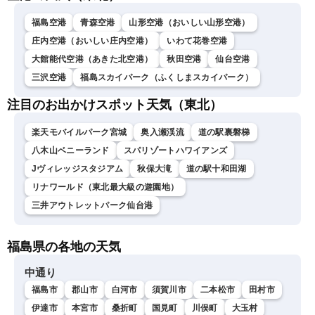
福島空港
青森空港
山形空港（おいしい山形空港）
庄内空港（おいしい庄内空港）
いわて花巻空港
大館能代空港（あきた北空港）
秋田空港
仙台空港
三沢空港
福島スカイパーク（ふくしまスカイパーク）
注目のお出かけスポット天気（東北）
楽天モバイルパーク宮城
奥入瀬渓流
道の駅裏磐梯
八木山ベニーランド
スパリゾートハワイアンズ
Jヴィレッジスタジアム
秋保大滝
道の駅十和田湖
リナワールド（東北最大級の遊園地）
三井アウトレットパーク仙台港
福島県の各地の天気
中通り
福島市
郡山市
白河市
須賀川市
二本松市
田村市
伊達市
本宮市
桑折町
国見町
川俣町
大玉村