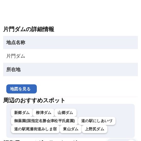
片門ダムの詳細情報
地点名称
片門ダム
所在地
地図を見る
周辺のおすすめスポット
新郷ダム
柳津ダム
山郷ダム
御薬園(国指定名勝会津松平氏庭園)
道の駅にしあいづ
道の駅尾瀬街道みしま宿
東山ダム
上野尻ダム