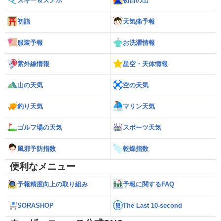
スキー＆スノボ
初日の出
初詣
天気痛予報
服装予報
お洗濯情報
紫外線情報
星空・天体情報
山の天気
空の天気
釣り天気
マリン天気
ゴルフ場の天気
スポーツ天気
風邪予防指数
乾燥指数
便利なメニュー
予報精度向上の取り組み
予報に関するFAQ
SORASHOP
The Last 10-second