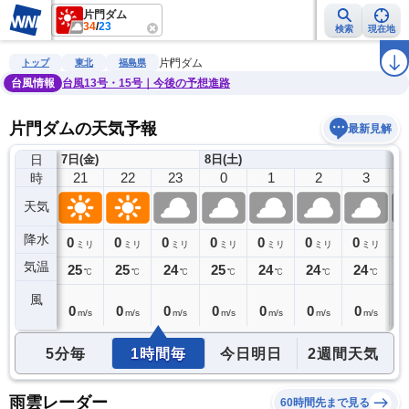
片門ダム
34
/
23
検索
現在地
雨雲レーダー
台風情報
地震情報
警報・注意報
2週間天気
ラ
片門ダム
トップ
東北
福島県
台風情報
台風13号・15号｜今後の予想進路
片門ダムの天気予報
最新見解
日
7日(金)
8日(土)
20
21
22
23
0
1
2
3
時
天気
降水
0
0
0
0
0
0
0
0
0
ミリ
ミリ
ミリ
ミリ
ミリ
ミリ
ミリ
ミリ
気温
26
25
25
24
25
24
24
24
2
℃
℃
℃
℃
℃
℃
℃
℃
風
0
0
0
0
0
0
0
0
0
m/s
m/s
m/s
m/s
m/s
m/s
m/s
m/s
5分毎
1時間毎
今日明日
2週間天気
雨雲レーダー
60時間先まで見る