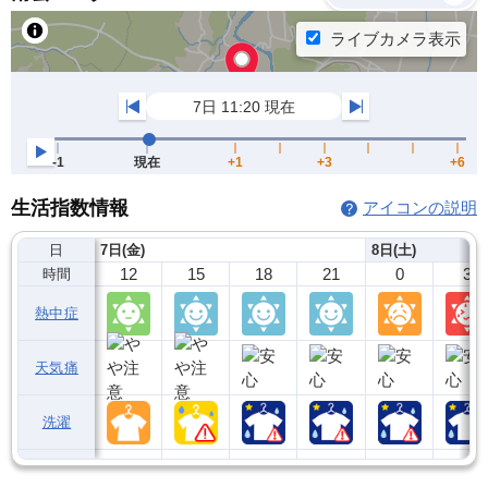
生活指数情報
アイコンの説明
日
7日(金)
8日(土)
12
15
18
21
0
3
時間
熱中症
天気痛
洗濯