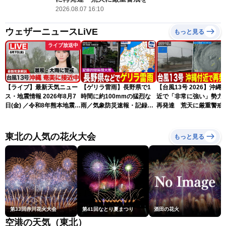
2026.08.07 16:10
ウェザーニュースLiVE
もっと見る
ライブ放送中
【ライブ】最新天気ニュー
【ゲリラ雷雨】長野県で1
【台風13号 2026】沖縄
ス・地震情報 2026年8月7
時間に約100mmの猛烈な
近で「非常に強い」勢力
日(金) ／令和8年熊本地震情
雨／気象防災速報・記録的
再発達 荒天に厳重警戒
報 台風13号の影響に警戒
短時間大雨
（7日18時最新情報）
〈ウェザーニュースLiVEム
ーン・駒木結衣／内藤邦
東北の人気の花火大会
もっと見る
裕〉
第33回赤川花火大会
第41回なとり夏まつり
酒田の花火
空港の天気（東北）