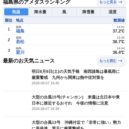
福島県のアメダスランキング
もっと見る
気温
降水量
風
降雪量
湿度
順位
地点
観測値
福島
14:01
1
福島
37.2℃
福島
13:30
2
若松
36.7℃
福島
14:44
3
梁川
36.4℃
最新のお天気ニュース
もっと読む
明日8月8日(土)の天気予報 南西諸島は暴風雨に
厳重警戒 九州から関東は熱中症対策を
2026.08.07 16:45
大型の台風15号(チャンホン) 来週は北日本や東
日本に接近するおそれ 今後の情報に注意
2026.08.07 16:39
大型の台風13号 沖縄付近で「非常に強い」勢力
に再発達 荒天に厳重警戒を