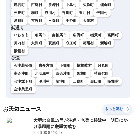
鏡石町
西郷村
泉崎村
中島村
矢吹町
棚倉町
矢祭町
塙町
鮫川村
石川町
玉川村
平田村
浅川町
古殿町
三春町
小野町
天栄村
浜通り
いわき市
相馬市
南相馬市
広野町
楢葉町
富岡町
川内村
大熊町
双葉町
浪江町
葛尾村
新地町
飯舘村
会津
会津若松市
喜多方市
下郷町
檜枝岐村
只見町
南会津町
北塩原村
西会津町
磐梯町
猪苗代町
会津坂下町
湯川村
柳津町
三島町
金山町
昭和村
会津美里町
お天気ニュース
もっと読む
大型の台風13号が沖縄・奄美に接近中 明日にか
け暴風雨に厳重警戒を
2026.08.07 10:17