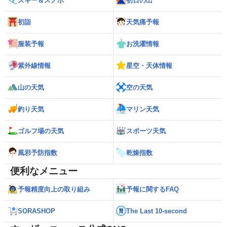
スキー＆スノボ
初日の出
初詣
天気痛予報
服装予報
お洗濯情報
紫外線情報
星空・天体情報
山の天気
空の天気
釣り天気
マリン天気
ゴルフ場の天気
スポーツ天気
風邪予防指数
乾燥指数
便利なメニュー
予報精度向上の取り組み
予報に関するFAQ
SORASHOP
The Last 10-second