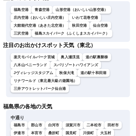
福島空港
青森空港
山形空港（おいしい山形空港）
庄内空港（おいしい庄内空港）
いわて花巻空港
大館能代空港（あきた北空港）
秋田空港
仙台空港
三沢空港
福島スカイパーク（ふくしまスカイパーク）
注目のお出かけスポット天気（東北）
楽天モバイルパーク宮城
奥入瀬渓流
道の駅裏磐梯
八木山ベニーランド
スパリゾートハワイアンズ
Jヴィレッジスタジアム
秋保大滝
道の駅十和田湖
リナワールド（東北最大級の遊園地）
三井アウトレットパーク仙台港
福島県の各地の天気
中通り
福島市
郡山市
白河市
須賀川市
二本松市
田村市
伊達市
本宮市
桑折町
国見町
川俣町
大玉村