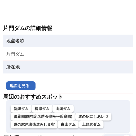
片門ダムの詳細情報
地点名称
片門ダム
所在地
地図を見る
周辺のおすすめスポット
新郷ダム
柳津ダム
山郷ダム
御薬園(国指定名勝会津松平氏庭園)
道の駅にしあいづ
道の駅尾瀬街道みしま宿
東山ダム
上野尻ダム