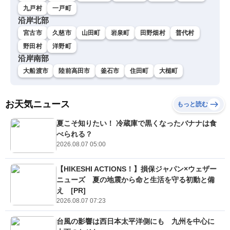
九戸村
一戸町
沿岸北部
宮古市
久慈市
山田町
岩泉町
田野畑村
普代村
野田村
洋野町
沿岸南部
大船渡市
陸前高田市
釜石市
住田町
大槌町
お天気ニュース
もっと読む
夏こそ知りたい！ 冷蔵庫で黒くなったバナナは食
べられる？
2026.08.07 05:00
【HIKESHI ACTIONS！】損保ジャパン×ウェザー
ニューズ 夏の地震から命と生活を守る初動と備
え [PR]
2026.08.07 07:23
台風の影響は西日本太平洋側にも 九州を中心に