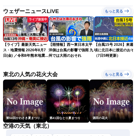
ウェザーニュースLiVE
もっと見る
ライブ放送中
【ライブ】最新天気ニュー
【雨情報】西〜東日本太平
【台風15号 2026】来週
ス・地震情報 2026年8月7
洋側は台風の影響で強雨 九
頃に北日本に接近のおそ
日(金) ／令和8年熊本地震情
州では大雨のおそれ
（7日5時更新）
報 〈ウェザーニュース
LiVEサンシャイン・松本真
央・江川清音／有賀哲夫〉
東北の人気の花火大会
もっと見る
第54回かわさき夏まつり花火大会「おらが自慢のでっかい花火」
第41回なとり夏まつり
酒田の花火
空港の天気（東北）