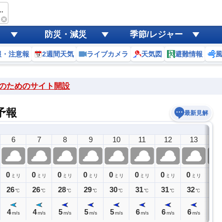
mart つなぎ
防災・減災
季節/レジャー
報・注意報
2週間天気
ライブカメラ
天気図
避難情報
のためのサイト開設
予報
最新見解
6
7
8
9
10
11
12
13
1
0
0
0
0
0
0
0
0
0
ミリ
ミリ
ミリ
ミリ
ミリ
ミリ
ミリ
ミリ
ミ
26
26
28
29
30
31
31
32
32
℃
℃
℃
℃
℃
℃
℃
℃
4
4
5
5
5
6
6
6
6
m/s
m/s
m/s
m/s
m/s
m/s
m/s
m/s
m