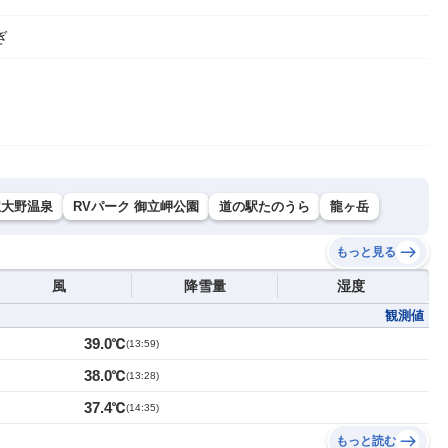
ぎ
駅大野温泉
RVパーク 御立岬公園
道の駅たのうら
龍ヶ岳
もっと見る
風
降雪量
湿度
観測値
39.0℃
(
13:59
)
38.0℃
(
13:28
)
37.4℃
(
14:35
)
もっと読む