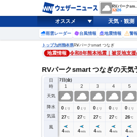
RVパークs
32
/
26
オススメ
天気・観測
雨雲レーダー
台風情報
地震情報
警
トップ
九州
熊本県
RVパークsmart つなぎ
地震情報
令和8年熊本地震｜被災地支援
RVパークsmart つなぎの天気
日
6日(木)
7日(金)
21
22
23
0
1
2
3
4
5
時
天気
降水
0
0
0
0
0
0
0
0
ミリ
ミリ
ミリ
ミリ
ミリ
ミリ
ミリ
ミリ
ミリ
気温
9
29
28
27
27
27
27
27
26
℃
℃
℃
℃
℃
℃
℃
℃
℃
風
2
1
4
4
4
4
4
4
4
m/s
m/s
m/s
m/s
m/s
m/s
m/s
m/s
m/s