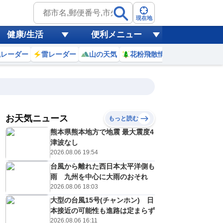
現在地
健康/生活
便利メニュー
風レーダー
雷レーダー
山の天気
花粉飛散情報
世界天気
お天気ニュース
もっと読む
熊本県熊本地方で地震 最大震度4
4
15
16
17
18
19
20
21
22
津波なし
2026.08.06 19:54
台風から離れた西日本太平洋側も
0
0
0
0
0
0
0
0
雨 九州を中心に大雨のおそれ
リ
ミリ
ミリ
ミリ
ミリ
ミリ
ミリ
ミリ
ミリ
2026.08.06 18:03
32
31
31
30
29
29
28
28
℃
℃
℃
℃
℃
℃
℃
℃
℃
大型の台風15号(チャンホン) 日
本接近の可能性も進路は定まらず
5
5
5
5
5
5
5
5
/s
m/s
m/s
m/s
m/s
m/s
m/s
m/s
m/s
2026.08.06 16:11