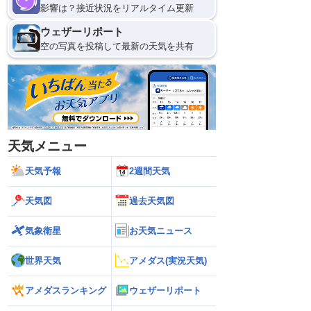
影響は？接近状況をリアルタイム更新
ウェザーリポート
空の写真を投稿して最新の天気を共有
天気メニュー
天気予報
2週間天気
天気図
過去天気図
気象衛星
お天気ニュース
世界天気
アメダス(実況天気)
アメダスランキング
ウェザーリポート