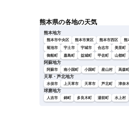
熊本県の各地の天気
熊本地方
熊本市中央区
熊本市東区
熊本市西区
熊
菊池市
宇土市
宇城市
合志市
美里町
御船町
嘉島町
益城町
甲佐町
山都町
阿蘇地方
阿蘇市
南小国町
小国町
産山村
高森
天草・芦北地方
水俣市
上天草市
天草市
芦北町
津奈
球磨地方
人吉市
錦町
多良木町
湯前町
水上村