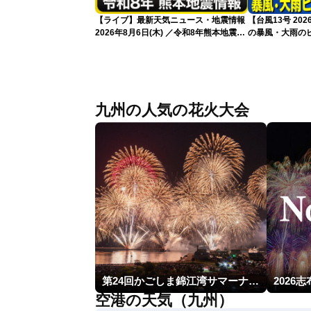
【ライブ】最新天気ニュース・地震情報
【台風13号 2
2026年8月6日(木) ／令和8年熊本地震情
の暴風・大雨の
報 沖縄・奄美を台風13号が直撃〈ウェ
（6日18時更新
ザーニュースLiVEムーン・駒木結衣／本
田竜也〉
九州の人気の花火大会
第24回かごしま錦江湾サマーナイト大花火大会
2026
空港の天気（九州）