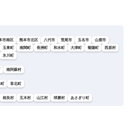
本市南区
熊本市北区
八代市
荒尾市
玉名市
山鹿市
玉東町
南関町
長洲町
和水町
大津町
菊陽町
西原村
氷川町
町
南阿蘇村
木町
苓北町
相良村
五木村
山江村
球磨村
あさぎり町