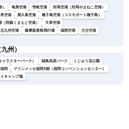
港）
奄美空港
壱岐空港
対馬空港（対馬やまねこ空港）
喜界空港
屋久島空港
種子島空港（コスモポート種子島）
港（阿蘇くまもと空港）
天草空港
北九州空港
薩摩硫黄島飛行場
福岡空港
大分空港
（九州）
キャラクターパーク）
城島高原パーク
くじゅう花公園
ム福岡
マリンメッセ福岡A館（福岡コンベンションセンター）
ボイキャンプ場