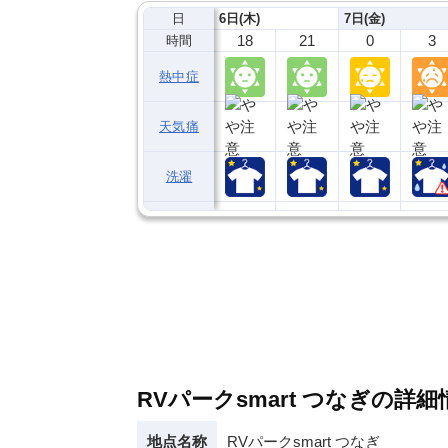
日
6日(木)
7日(金)
18
21
0
3
時間
熱中症
天気痛
洗濯
RVパークsmart つなぎの詳細
地点名称
RVパークsmart つなぎ