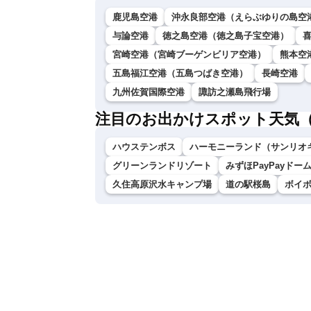
鹿児島空港
沖永良部空港（えらぶゆりの島空
与論空港
徳之島空港（徳之島子宝空港）
宮崎空港（宮崎ブーゲンビリア空港）
熊本空
五島福江空港（五島つばき空港）
長崎空港
九州佐賀国際空港
諏訪之瀬島飛行場
注目のお出かけスポット天気
ハウステンボス
ハーモニーランド（サンリオ
グリーンランドリゾート
みずほPayPayドー
久住高原沢水キャンプ場
道の駅桜島
ボイ