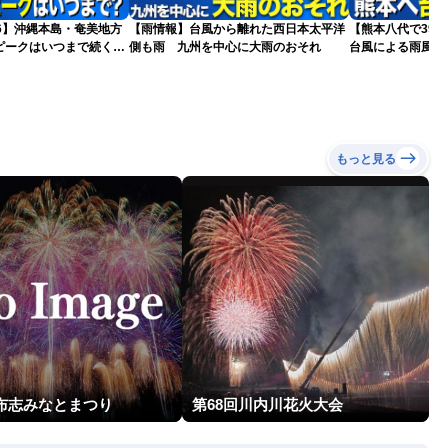
026】沖縄本島・奄美地方
【雨情報】台風から離れた西日本太平洋
【熊本八代で39
ピークはいつまで続く？
側も雨 九州を中心に大雨のおそれ
台風による雨風の
）
もっと見る
志布志みなとまつり
第68回川内川花火大会