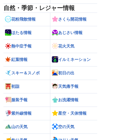
自然・季節・レジャー情報
花粉飛散情報
さくら開花情報
ほたる情報
あじさい情報
熱中症予報
花火天気
紅葉情報
イルミネーション
スキー＆スノボ
初日の出
初詣
天気痛予報
服装予報
お洗濯情報
紫外線情報
星空・天体情報
山の天気
空の天気