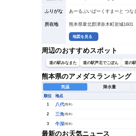
ふりがな
あーるぶいぱーくすまーと つな
所在地
熊本県葦北郡津奈木町岩城1601
地図を見る
周辺のおすすめスポット
道の駅みなまた
道の駅芦北でこぽん
道の
熊本県のアメダスランキング
気温
降水量
順位
地点
八代
1
(
熊本
)
三角
2
(
熊本
)
牛深
3
(
熊本
)
最新のお天気ニュース