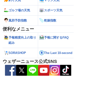
釣り天気
マリン天気
℃観測】被災地・熊本へ
【台風15号 2026】北海道・東北に上陸
【台風13号 2026
ゴルフ場の天気
スポーツ天気
影響は？
の可能性も進路は定まらず（6日15時更
縄・奄美は荒天に警
新）
風邪予防指数
乾燥指数
便利なメニュー
予報精度向上の取り
予報に関するFAQ
組み
SORASHOP
The Last 10-second
ウェザーニュース公式SNS