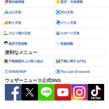
紫外線情報
星空・天体情報
山の天気
空の天気
釣り天気
マリン天気
ゴルフ場の天気
スポーツ天気
風邪予防指数
乾燥指数
便利なメニュー
予報精度向上の取り組み
予報に関するFAQ
SORASHOP
The Last 10-second
ウェザーニュース公式SNS