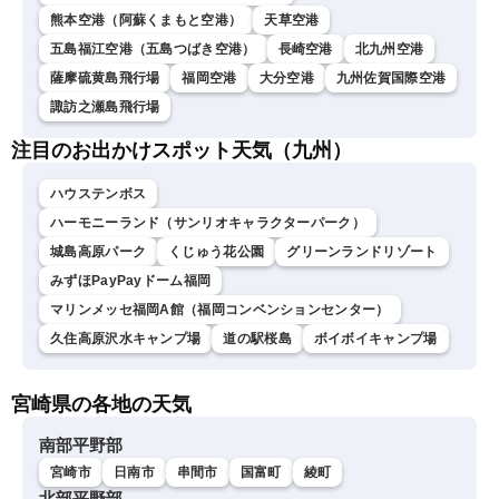
熊本空港（阿蘇くまもと空港）
天草空港
五島福江空港（五島つばき空港）
長崎空港
北九州空港
薩摩硫黄島飛行場
福岡空港
大分空港
九州佐賀国際空港
諏訪之瀬島飛行場
注目のお出かけスポット天気（九州）
ハウステンボス
ハーモニーランド（サンリオキャラクターパーク）
城島高原パーク
くじゅう花公園
グリーンランドリゾート
みずほPayPayドーム福岡
マリンメッセ福岡A館（福岡コンベンションセンター）
久住高原沢水キャンプ場
道の駅桜島
ボイボイキャンプ場
宮崎県の各地の天気
南部平野部
宮崎市
日南市
串間市
国富町
綾町
北部平野部