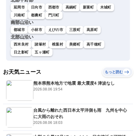
延岡市
日向市
西都市
高鍋町
新富町
木城町
川南町
都農町
門川町
南部山沿い
都城市
小林市
えびの市
三股町
高原町
北部山沿い
西米良村
諸塚村
椎葉村
美郷町
高千穂町
日之影町
五ヶ瀬町
お天気ニュース
もっと読む
熊本県熊本地方で地震 最大震度4 津波なし
2026.08.06 19:54
台風から離れた西日本太平洋側も雨 九州を中心
に大雨のおそれ
2026.08.06 18:03