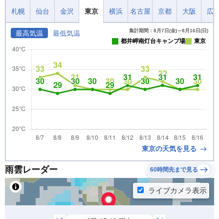
札幌
仙台
金沢
東京
横浜
名古屋
京都
大阪
広
集計期間：8月7日(金)～8月16日(日)
最高気温
最低気温
都井岬南灯台キャンプ場
東京
東京の天気を見る
雨雲レーダー
60時間先まで見る