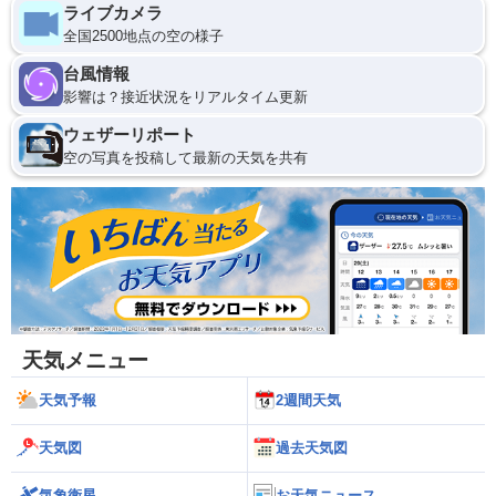
ライブカメラ
全国2500地点の空の様子
台風情報
影響は？接近状況をリアルタイム更新
ウェザーリポート
空の写真を投稿して最新の天気を共有
天気メニュー
天気予報
2週間天気
天気図
過去天気図
気象衛星
お天気ニュース