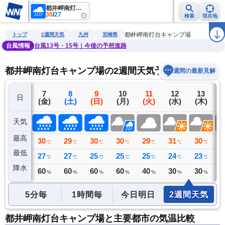
都井岬南灯台キャンプ場
30
/
27
検索
現在地
雨雲レーダー
台風情報
地震情報
警報・注意報
2週間天気
ラ
都井岬南灯台キャンプ場
トップ
2週間天気
九州
宮崎県
台風情報
台風13号・15号｜今後の予想進路
都井岬南灯台キャンプ場の2週間天気予報
週間の最新見解
6
7
8
9
10
11
12
13
日
(木)
(金)
(土)
(日)
(月)
(火)
(水)
(木)
(
天気
最高
30
30
29
30
30
29
31
30
3
℃
℃
℃
℃
℃
℃
℃
℃
最低
28
27
27
25
25
25
24
23
2
℃
℃
℃
℃
℃
℃
℃
℃
降水
10
60
60
60
60
40
30
30
4
ミリ
%
%
%
%
%
%
%
5分毎
1時間毎
今日明日
2週間天気
都井岬南灯台キャンプ場と主要都市の気温比較