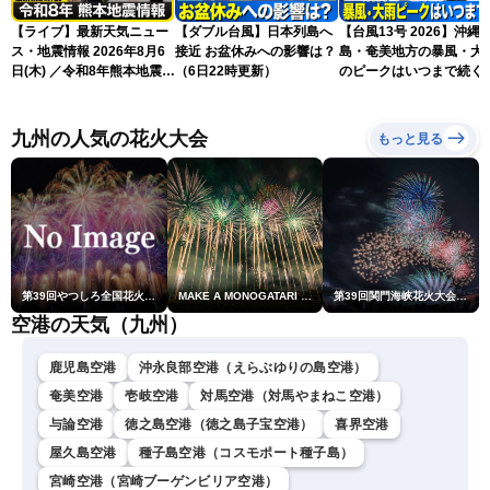
【ライブ】最新天気ニュー
【ダブル台風】日本列島へ
【台風13号 2026】沖縄
ス・地震情報 2026年8月6
接近 お盆休みへの影響は？
島・奄美地方の暴風・大
日(木) ／令和8年熊本地震情
（6日22時更新）
のピークはいつまで続く
報 沖縄・奄美を台風13号
（6日18時更新）
が直撃〈ウェザーニュース
LiVEムーン・駒木結衣／本
九州の人気の花火大会
もっと見る
田竜也〉
第39回やつしろ全国花火競技大会
MAKE A MONOGATARI 2026
第39回関門海峡花火大会(門司側)
空港の天気（九州）
鹿児島空港
沖永良部空港（えらぶゆりの島空港）
奄美空港
壱岐空港
対馬空港（対馬やまねこ空港）
与論空港
徳之島空港（徳之島子宝空港）
喜界空港
屋久島空港
種子島空港（コスモポート種子島）
宮崎空港（宮崎ブーゲンビリア空港）