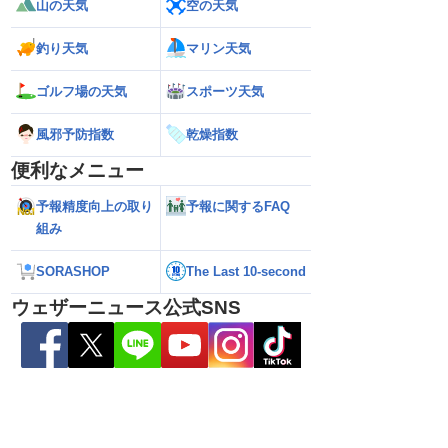
山の天気
空の天気
釣り天気
マリン天気
26】北海道・東北に上陸
【台風13号 2026】大東島は暴風域に 沖
【お盆休みの天気
定まらず（6日15時更
縄・奄美は荒天に警戒（6日16時更新）
か雨の可能性 台風
ゴルフ場の天気
スポーツ天気
風邪予防指数
乾燥指数
便利なメニュー
予報精度向上の取り
予報に関するFAQ
組み
SORASHOP
The Last 10-second
ウェザーニュース公式SNS