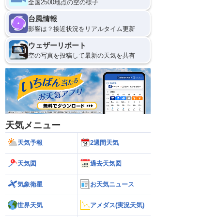
全国2500地点の空の様子
8日(土)
台風情報
0
影響は？接近状況をリアルタイム更新
ウェザーリポート
空の写真を投稿して最新の天気を共有
天気メニュー
天気予報
2週間天気
天気図
過去天気図
気象衛星
お天気ニュース
世界天気
アメダス(実況天気)