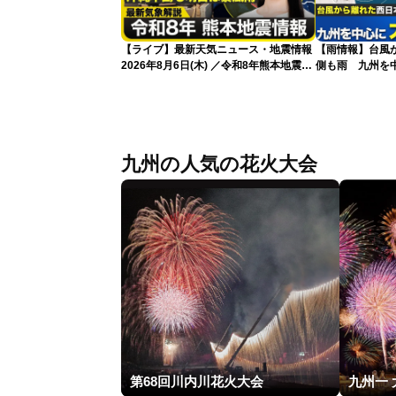
【ライブ】最新天気ニュース・地震情報
【雨情報】台風
2026年8月6日(木) ／令和8年熊本地震情
側も雨 九州を
報 沖縄・奄美を台風13号が直撃〈ウェ
ザーニュースLiVEムーン・駒木結衣／本
田竜也〉
九州の人気の花火大会
第68回川内川花火大会
九州一