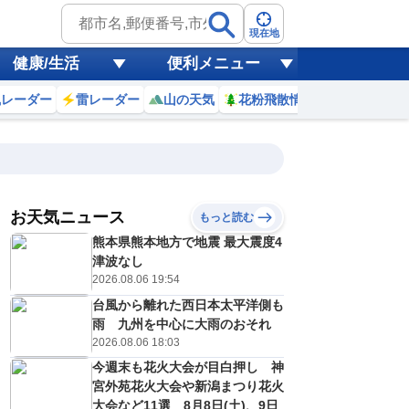
現在地
健康/生活
便利メニュー
風レーダー
雷レーダー
山の天気
花粉飛散情報
世界天気
お天気ニュース
もっと読む
熊本県熊本地方で地震 最大震度4
2
13
14
15
16
17
18
19
20
津波なし
2026.08.06 19:54
台風から離れた西日本太平洋側も
0
0
0
0
0
0
0
0
雨 九州を中心に大雨のおそれ
ミリ
ミリ
ミリ
ミリ
ミリ
ミリ
ミリ
ミリ
ミリ
2026.08.06 18:03
33
33
33
32
31
31
30
29
℃
℃
℃
℃
℃
℃
℃
℃
℃
今週末も花火大会が目白押し 神
宮外苑花火大会や新潟まつり花火
7
7
7
7
7
6
5
5
/s
m/s
m/s
m/s
m/s
m/s
m/s
m/s
m/s
大会など11選 8月8日(土)、9日