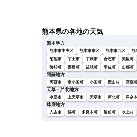
熊本県の各地の天気
熊本地方
熊本市中央区
熊本市東区
熊本市西区
熊
菊池市
宇土市
宇城市
合志市
美里町
御船町
嘉島町
益城町
甲佐町
山都町
阿蘇地方
阿蘇市
南小国町
小国町
産山村
高森
天草・芦北地方
水俣市
上天草市
天草市
芦北町
津奈
球磨地方
人吉市
錦町
多良木町
湯前町
水上村