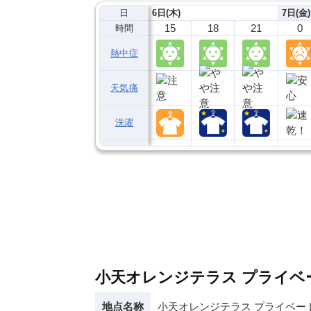
日
6日(木)
7日(金)
15
18
21
0
時間
熱中症
天気痛
洗濯
小天オレンジテラス プライヘ
地点名称
小天オレンジテラス プライベー