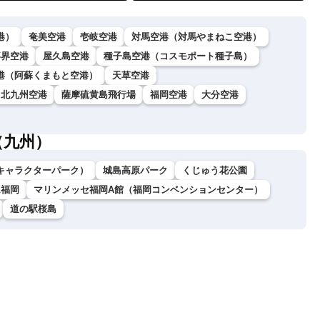
港）
奄美空港
壱岐空港
対馬空港（対馬やまねこ空港）
喜界空港
屋久島空港
種子島空港（コスモポート種子島）
港（阿蘇くまもと空港）
天草空港
北九州空港
薩摩硫黄島飛行場
福岡空港
大分空港
（九州）
キャラクターパーク）
城島高原パーク
くじゅう花公園
ム福岡
マリンメッセ福岡A館（福岡コンベンションセンター）
道の駅桜島