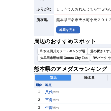
ふりがな
しょうてんおれんじてらす ぷら
所在地
熊本県玉名市天水町小天２０１
地図を見る
周辺のおすすめスポット
和水江田川カヌー・キャンプ場
道の駅きくす
大牟田市動物園 Omuta City Zoo
RVパーク 
熊本県のアメダスランキング
気温
降水量
順位
地点
八代
1
(
熊本
)
三角
2
(
熊本
)
牛深
3
(
熊本
)