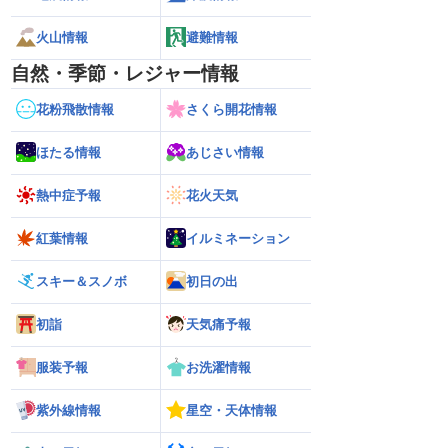
火山情報
避難情報
自然・季節・レジャー情報
花粉飛散情報
さくら開花情報
ほたる情報
あじさい情報
熱中症予報
花火天気
紅葉情報
イルミネーション
スキー＆スノボ
初日の出
初詣
天気痛予報
服装予報
お洗濯情報
紫外線情報
星空・天体情報