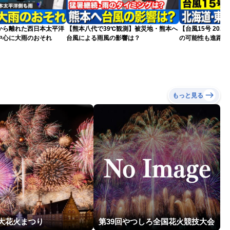
から離れた西日本太平洋
【熊本八代で39℃観測】被災地・熊本へ
【台風15号 20
中心に大雨のおそれ
台風による雨風の影響は？
の可能性も進路は
新）
もっと見る
 大花火まつり
第39回やつしろ全国花火競技大会