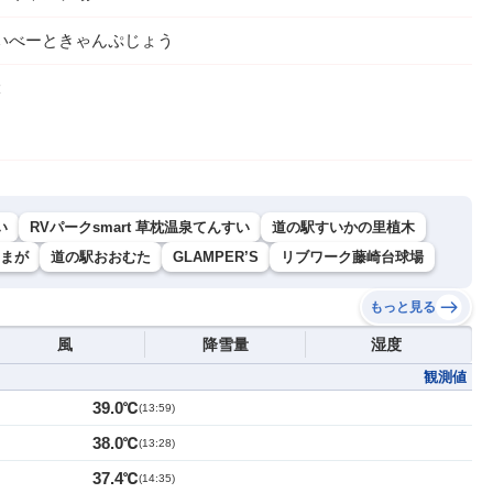
いべーときゃんぷじょう
２
い
RVパークsmart 草枕温泉てんすい
道の駅すいかの里植木
やまが
道の駅おおむた
GLAMPER’S
リブワーク藤崎台球場
もっと見る
風
降雪量
湿度
観測値
39.0℃
(
13:59
)
38.0℃
(
13:28
)
37.4℃
(
14:35
)