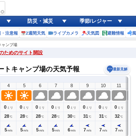
防災・減災
季節/レジャー
報・注意報
2週間天気
ライブカメラ
天気図
避難情報
キャンプ場
のためのサイト開設
゙ートキャンプ場の天気予報
最新見解
4
5
6
7
8
9
10
11
1
0
0
0
0
0
0
0
0
0
ミリ
ミリ
ミリ
ミリ
ミリ
ミリ
ミリ
ミリ
28
28
28
28
30
31
31
32
33
℃
℃
℃
℃
℃
℃
℃
℃
5
5
5
5
6
7
7
7
7
m/s
m/s
m/s
m/s
m/s
m/s
m/s
m/s
m