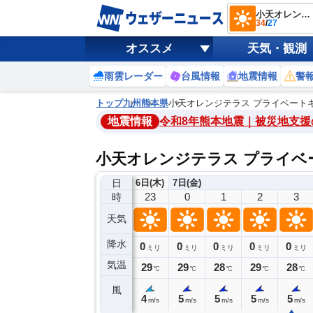
小天オレンジテラス プライベートキャンプ場
34
/
27
オススメ
天気・観測
雨雲レーダー
台風情報
地震情報
警
トップ
九州
熊本県
小天オレンジテラス プライベート
地震情報
令和8年熊本地震｜被災地支援
小天オレンジテラス プライヘ
日
6日(木)
7日(金)
19
20
21
22
23
0
1
2
3
時
天気
降水
0
0
0
0
0
0
0
0
ミリ
ミリ
ミリ
ミリ
ミリ
ミリ
ミリ
ミリ
ミリ
気温
31
30
30
29
29
29
28
29
28
℃
℃
℃
℃
℃
℃
℃
℃
℃
風
4
5
5
4
4
5
5
5
5
m/s
m/s
m/s
m/s
m/s
m/s
m/s
m/s
m/s