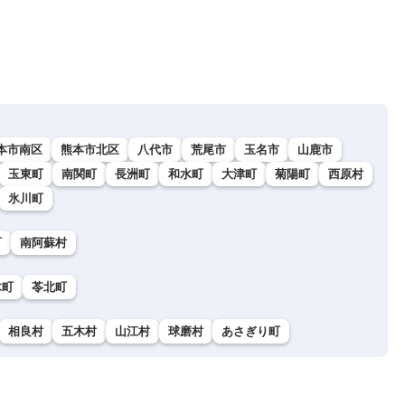
本市南区
熊本市北区
八代市
荒尾市
玉名市
山鹿市
玉東町
南関町
長洲町
和水町
大津町
菊陽町
西原村
氷川町
町
南阿蘇村
木町
苓北町
相良村
五木村
山江村
球磨村
あさぎり町