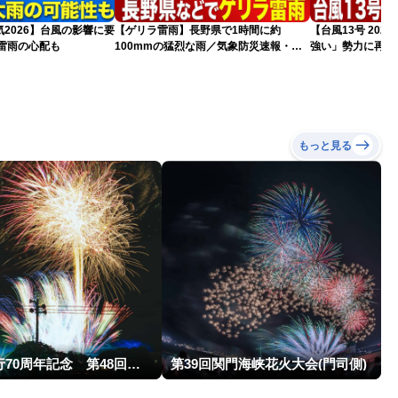
2026】台風の影響に要
【ゲリラ雷雨】長野県で1時間に約
【台風13号 20
雷雨の心配も
100mmの猛烈な雨／気象防災速報・記
強い」勢力に再発
録的短時間大雨
（7日18時最新情
もっと見る
町制施行70周年記念 第48回南種子町ロケット祭
第39回関門海峡花火大会(門司側)