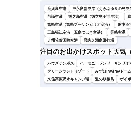
鹿児島空港
沖永良部空港（えらぶゆりの島空
与論空港
徳之島空港（徳之島子宝空港）
宮崎空港（宮崎ブーゲンビリア空港）
熊本空
五島福江空港（五島つばき空港）
長崎空港
九州佐賀国際空港
諏訪之瀬島飛行場
注目のお出かけスポット天気
ハウステンボス
ハーモニーランド（サンリオ
グリーンランドリゾート
みずほPayPayドー
久住高原沢水キャンプ場
道の駅桜島
ボイ