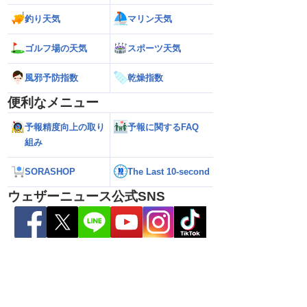
釣り天気
マリン天気
26】沖縄付近で「非常に
【台風15号 2026】来週は北日本や東日
【お盆の渋滞予測 2
達 荒天に厳重警戒を
本に接近する可能性／ウェザーニュース
響エリアと渋滞ピ
報）
気象予報士解説（7日16時更新）
NEXCO中日本情報
ゴルフ場の天気
スポーツ天気
風邪予防指数
乾燥指数
便利なメニュー
予報精度向上の取り
予報に関するFAQ
組み
SORASHOP
The Last 10-second
ウェザーニュース公式SNS