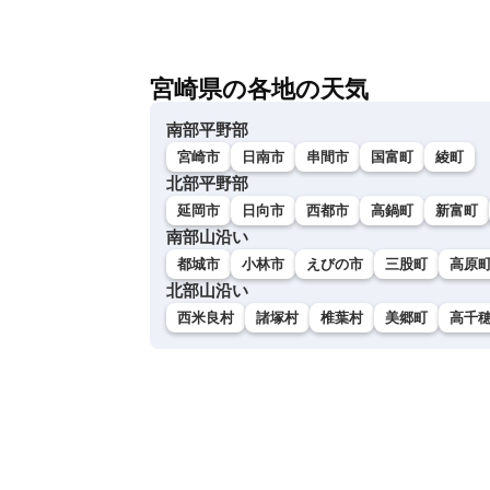
宮崎県の各地の天気
南部平野部
宮崎市
日南市
串間市
国富町
綾町
北部平野部
延岡市
日向市
西都市
高鍋町
新富町
南部山沿い
都城市
小林市
えびの市
三股町
高原
北部山沿い
西米良村
諸塚村
椎葉村
美郷町
高千