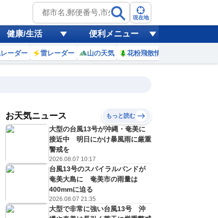
現在地
健康/生活
便利メニュー
風レーダー
雷レーダー
山の天気
花粉飛散情報
世界天気
お天気ニュース
もっと読む
18
19
20
21
大型の台風13号が沖縄・奄美に
(火)
(水)
(木)
(金)
予報の
接近中 明日にかけ暴風雨に厳重
E
E
E
E
信頼度
高
警戒を
A
2026.08.07 10:17
B
台風13号のスパイラルバンドが
C
0
31
30
32
D
奄美大島に 奄美市の雨量は
℃
℃
℃
℃
E
400mmに迫る
2
22
23
23
低
℃
℃
℃
℃
2026.08.07 21:35
？
0
40
40
40
大型で非常に強い台風13号 沖
%
%
%
%