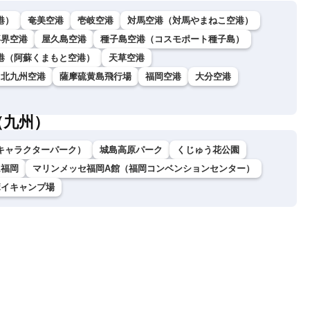
港）
奄美空港
壱岐空港
対馬空港（対馬やまねこ空港）
喜界空港
屋久島空港
種子島空港（コスモポート種子島）
港（阿蘇くまもと空港）
天草空港
北九州空港
薩摩硫黄島飛行場
福岡空港
大分空港
（九州）
キャラクターパーク）
城島高原パーク
くじゅう花公園
ム福岡
マリンメッセ福岡A館（福岡コンベンションセンター）
ボイキャンプ場