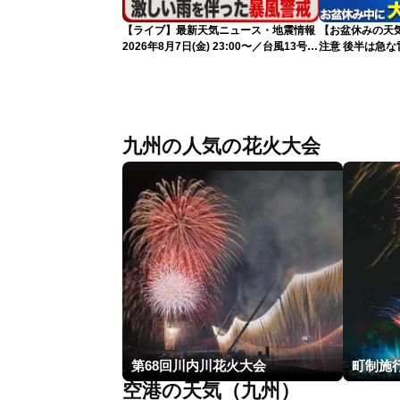
【ライブ】最新天気ニュース・地震情報
【お盆休みの天気
2026年8月7日(金) 23:00〜／台風13号の
注意 後半は急な
影響長引く 〈ウェザーニュースLiVE〉
九州の人気の花火大会
第68回川内川花火大会
空港の天気（九州）