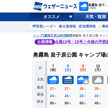
奥霧島 皇子原公園 キャンプ場
27
/
24
オススメ
天気・観測
雨雲レーダー
台風情報
地震情報
警
トップ
2週間天気
九州
宮崎県
奥霧島 皇子原公園 キャン
台風情報
台風13号・15号｜今後の予想
奥霧島 皇子原公園 キャンプ
4
5
6
7
8
9
10
日
(火)
(水)
(木)
(金)
(土)
(日)
(月)
天気
最高
31
32
30
27
27
26
28
℃
℃
℃
℃
℃
℃
℃
最低
24
23
24
24
24
23
22
℃
℃
℃
℃
℃
℃
℃
降水
11
0
36
80
60
60
40
ミリ
ミリ
ミリ
%
%
%
%