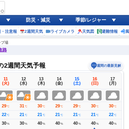
防災・減災
季節/レジャー
報・注意報
2週間天気
ライブカメラ
天気図
避難情報
プ場
進路
場の2週間天気予報
週間の最新見解
11
12
13
14
15
16
17
(火)
(水)
(木)
(金)
(土)
(日)
(月)
29
31
30
29
29
30
30
3
℃
℃
℃
℃
℃
℃
℃
22
21
21
21
21
21
22
2
℃
℃
℃
℃
℃
℃
℃
30
30
40
40
40
40
40
4
%
%
%
%
%
%
%