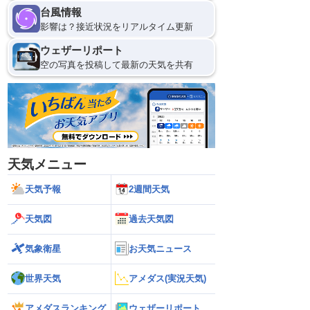
台風情報
影響は？接近状況をリアルタイム更新
ウェザーリポート
空の写真を投稿して最新の天気を共有
天気メニュー
天気予報
2週間天気
天気図
過去天気図
気象衛星
お天気ニュース
世界天気
アメダス(実況天気)
アメダスランキング
ウェザーリポート