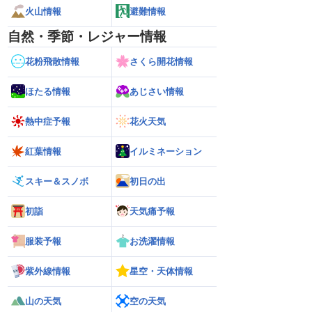
火山情報
避難情報
自然・季節・レジャー情報
花粉飛散情報
さくら開花情報
ほたる情報
あじさい情報
熱中症予報
花火天気
紅葉情報
イルミネーション
スキー＆スノボ
初日の出
初詣
天気痛予報
服装予報
お洗濯情報
紫外線情報
星空・天体情報
山の天気
空の天気