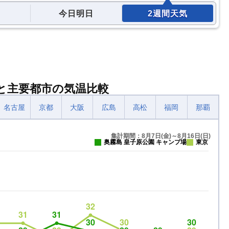
今日明日
2週間天気
場と主要都市の気温比較
名古屋
京都
大阪
広島
高松
福岡
那覇
集計期間：8月7日(金)～8月16日(日)
奥霧島 皇子原公園 キャンプ場
東京