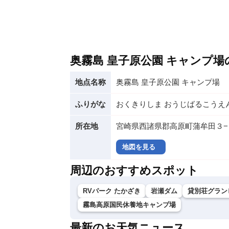
奥霧島 皇子原公園 キャンプ
地点名称
奥霧島 皇子原公園 キャンプ場
ふりがな
おくきりしま おうじばるこうえ
所在地
宮崎県西諸県郡高原町蒲牟田３−
地図を見る
周辺のおすすめスポット
RVパーク たかざき
岩瀬ダム
貸別荘グラン
霧島高原国民休養地キャンプ場
最新のお天気ニュース