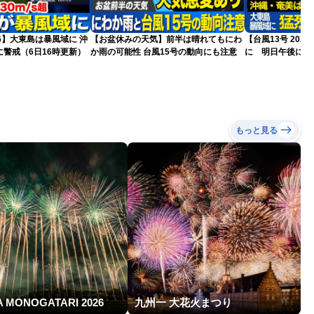
26】大東島は暴風域に 沖
【お盆休みの天気】前半は晴れてもにわ
【台風13号 20
警戒（6日16時更新）
か雨の可能性 台風15号の動向にも注意
に 明日午後にか
過する見込み 早
10時更新
もっと見る
A MONOGATARI 2026
九州一 大花火まつり