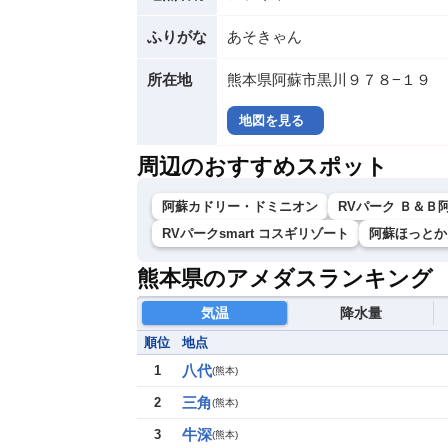
ふりがな
あそきゃん
所在地
熊本県阿蘇市黒川９７８−１９
地図を見る
周辺のおすすめスポット
阿蘇カドリー・ドミニオン
RVパーク Ｂ＆Ｂ
RVパークsmart コスギリゾート
阿蘇ほっとか
熊本県のアメダスランキング
気温
降水量
順位
地点
八代
1
(
熊本
)
三角
2
(
熊本
)
牛深
3
(
熊本
)