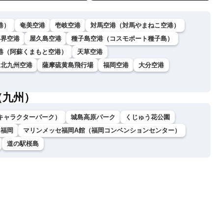
港）
奄美空港
壱岐空港
対馬空港（対馬やまねこ空港）
喜界空港
屋久島空港
種子島空港（コスモポート種子島）
港（阿蘇くまもと空港）
天草空港
北九州空港
薩摩硫黄島飛行場
福岡空港
大分空港
（九州）
キャラクターパーク）
城島高原パーク
くじゅう花公園
ム福岡
マリンメッセ福岡A館（福岡コンベンションセンター）
道の駅桜島