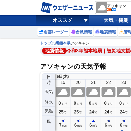
アソキャン
29
/
23
オススメ
天気・観測
雨雲レーダー
台風情報
地震情報
警
トップ
九州
熊本県
アソキャン
地震情報
令和8年熊本地震｜被災地支援
アソキャンの天気予報
日
6日(木)
15
16
17
18
19
20
21
22
23
時
天気
降水
0
0
0
0
0
0
0
0
ミリ
ミリ
ミリ
ミリ
ミリ
ミリ
ミリ
ミリ
ミリ
気温
28
28
27
26
25
25
24
24
24
℃
℃
℃
℃
℃
℃
℃
℃
℃
風
6
4
4
7
7
6
6
6
6
m/s
m/s
m/s
m/s
m/s
m/s
m/s
m/s
m/s