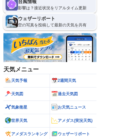
台風情報
8日(土)
影響は？接近状況をリアルタイム更新
21
0
ウェザーリポート
空の写真を投稿して最新の天気を共有
天気メニュー
天気予報
2週間天気
天気図
過去天気図
気象衛星
お天気ニュース
世界天気
アメダス(実況天気)
アメダスランキング
ウェザーリポート