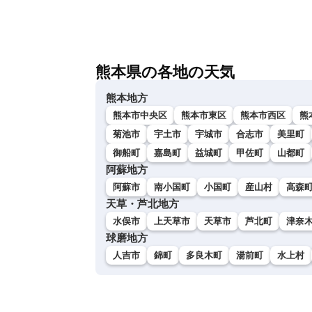
熊本県の各地の天気
熊本地方
熊本市中央区
熊本市東区
熊本市西区
熊
菊池市
宇土市
宇城市
合志市
美里町
御船町
嘉島町
益城町
甲佐町
山都町
阿蘇地方
阿蘇市
南小国町
小国町
産山村
高森
天草・芦北地方
水俣市
上天草市
天草市
芦北町
津奈
球磨地方
人吉市
錦町
多良木町
湯前町
水上村