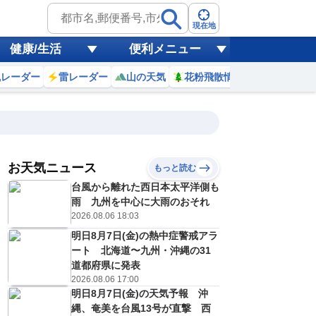
現在地
健康/生活
便利メニュー
風レーダー
雷レーダー
山の天気
花粉飛散情報
世界天気
お天気ニュース
もっと読む
台風から離れた西日本太平洋側も
9
10
11
12
13
14
15
16
雨 九州を中心に大雨のおそれ
2026.08.06 18:03
明日8月7日(金)の熱中症警戒アラ
1
1
1
1
1
1
1
1
ート 北海道〜九州・沖縄の31
ミリ
ミリ
ミリ
ミリ
ミリ
ミリ
ミリ
ミリ
ミリ
道都府県に発表
24
25
25
26
26
27
27
26
℃
℃
℃
℃
℃
℃
℃
℃
℃
2026.08.06 17:00
明日8月7日(金)の天気予報 沖
7
7
7
7
7
7
7
7
/s
m/s
m/s
m/s
m/s
m/s
m/s
m/s
m/s
縄、奄美を台風13号が直撃 西