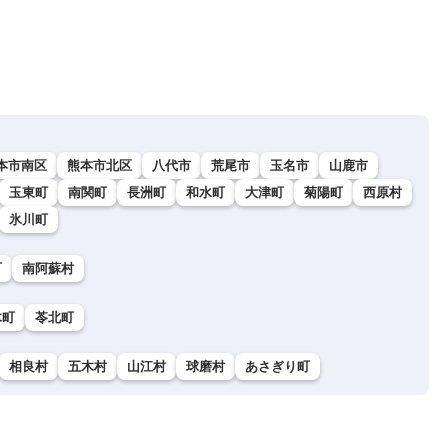
本市南区
熊本市北区
八代市
荒尾市
玉名市
山鹿市
玉東町
南関町
長洲町
和水町
大津町
菊陽町
西原村
氷川町
町
南阿蘇村
木町
苓北町
相良村
五木村
山江村
球磨村
あさぎり町