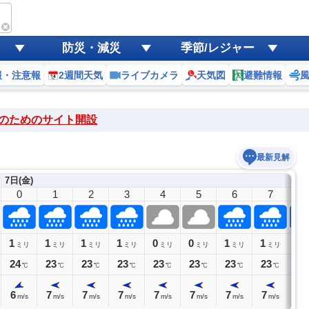
防災・減災
季節/レジャー
報・注意報
2週間天気
ライブカメラ
天気図
避難情報
のためのサイト開設
最新見解
7日(金)
0
1
2
3
4
5
6
7
8
1
1
1
1
0
0
1
1
1
ミリ
ミリ
ミリ
ミリ
ミリ
ミリ
ミリ
ミリ
24
23
23
23
23
23
23
23
24
℃
℃
℃
℃
℃
℃
℃
℃
6
7
7
7
7
7
7
7
7
m/s
m/s
m/s
m/s
m/s
m/s
m/s
m/s
m