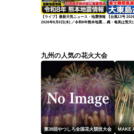
【ライブ】最新天気ニュース・地震情報
【台風13号 20
2026年8月6日(木) ／令和8年熊本地震情
縄・奄美は荒天に
報 台風13号暴風雨が長時間続くおそれ
〈ウェザーニュースLiVEイブニング・小
林李衣奈／本田竜也〉
九州の人気の花火大会
第39回やつしろ全国花火競技大会
MAKE 