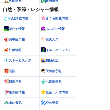
火山情報
避難情報
自然・季節・レジャー情報
花粉飛散情報
さくら開花情報
ほたる情報
あじさい情報
熱中症予報
花火天気
紅葉情報
イルミネーション
スキー＆スノボ
初日の出
初詣
天気痛予報
服装予報
お洗濯情報
紫外線情報
星空・天体情報
山の天気
空の天気