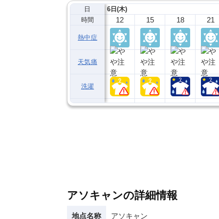
日
6日(木)
12
15
18
21
時間
熱中症
天気痛
洗濯
アソキャンの詳細情報
地点名称
アソキャン