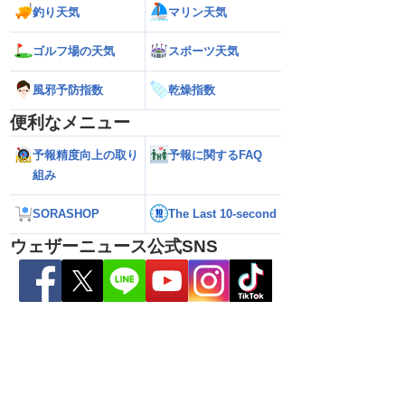
釣り天気
マリン天気
26】大東島地方が暴風域
【地震速報】熊本県天草･芦北地方で
【雨情報】関東は
ゴルフ場の天気
スポーツ天気
けて沖縄本島・奄美通
M5.1の地震 熊本県や長崎県、鹿児島県
日中は再び雨降り
めの備えを ※8月6日
で震度4を観測
風邪予防指数
乾燥指数
便利なメニュー
予報精度向上の取り
予報に関するFAQ
組み
SORASHOP
The Last 10-second
ウェザーニュース公式SNS