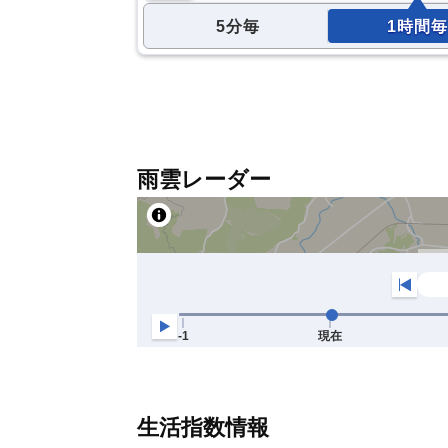
5分毎
1時間毎
雨雲レーダー
生活指数情報