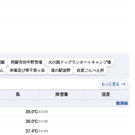
阿蘇
阿蘇市坊中野営場
火の国ドッグランオートキャンプ場
ん
米塚及び草千里ヶ浜
道の駅波野
吉原ごんべえ村
もっと見る
風
降雪量
湿度
観測値
39.0℃
(
13:59
)
38.0℃
(
13:28
)
37.4℃
(
14:35
)