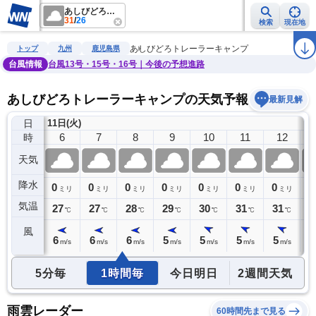
あしびどろトレーラーキャンプ
31
/
26
検索
現在地
雨雲レーダー
台風情報
地震情報
警報・注意報
2週間天気
ラ
あしびどろトレーラーキャンプ
トップ
九州
鹿児島県
台風情報
台風13号・15号・16号｜今後の予想進路
あしびどろトレーラーキャンプの天気予報
最新見解
日
11日(火)
5
6
7
8
9
10
11
12
時
天気
降水
0
0
0
0
0
0
0
0
0
ミリ
ミリ
ミリ
ミリ
ミリ
ミリ
ミリ
ミリ
気温
27
27
27
28
29
30
31
31
3
℃
℃
℃
℃
℃
℃
℃
℃
風
6
6
6
6
5
5
5
5
5
m/s
m/s
m/s
m/s
m/s
m/s
m/s
m/s
5分毎
1時間毎
今日明日
2週間天気
雨雲レーダー
60時間先まで見る