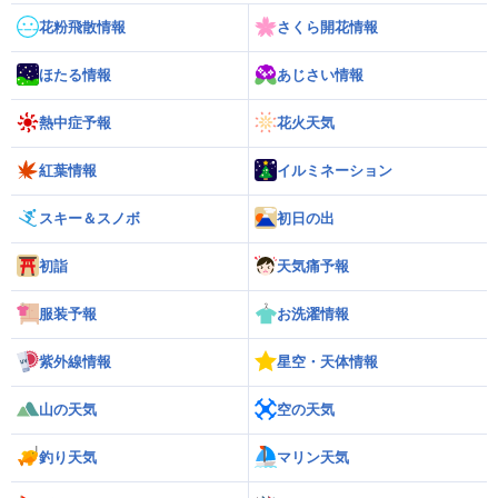
花粉飛散情報
さくら開花情報
ほたる情報
あじさい情報
熱中症予報
花火天気
紅葉情報
イルミネーション
スキー＆スノボ
初日の出
初詣
天気痛予報
服装予報
お洗濯情報
紫外線情報
星空・天体情報
山の天気
空の天気
釣り天気
マリン天気