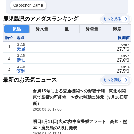
Cabochon Camp
鹿児島県のアメダスランキング
もっと見る
気温
降水量
風
降雪量
湿度
順位
地点
観測値
鹿児島
00:54
1
天城
27.7℃
鹿児島
00:25
2
伊仙
27.6℃
鹿児島
00:14
3
笠利
27.5℃
最新のお天気ニュース
もっと読む
台風15号による交通機関への影響予測 東北や関
東で影響の可能性 お盆の移動に注意（8月10日更
新）
2026.08.10 17:00
明日8月11日(火)の熱中症警戒アラート 高知・熊
本・鹿児島の3県に発表
2026.08.10 17:21