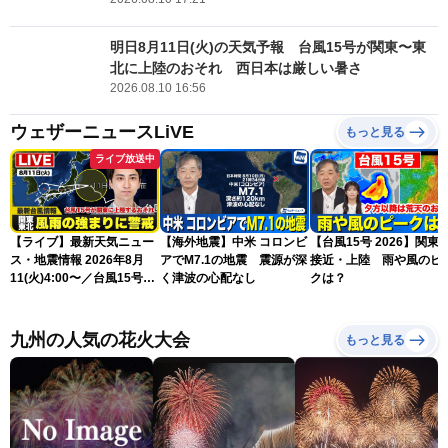
明日8月11日(火)の天気予報 台風15号が関東〜東
北に上陸のおそれ 西日本は厳しい暑さ
2026.08.10 16:56
ウェザーニュースLiVE
もっと見る
ライブ放送中
【ライブ】最新天気ニュー
【海外地震】中米 コロンビ
【台風15号 2026】関東
ス・地震情報 2026年8月
アでM7.1の地震 震源が深
接近・上陸 雨や風のピ
11(火)4:00〜／台風15号が
く津波の心配なし
クは？
関東に上陸のおそれ〈ウェ
ザーニュースLiVEモーニン
グ・福吉貴文〉／H3ロケッ
九州の人気の花火大会
もっと見る
ト「みちびき7号機」の打
上げ