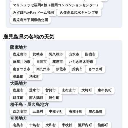
マリンメッセ福岡A館（福岡コンベンションセンター）
みずほPayPayドーム福岡
久住高原沢水キャンプ場
鹿児島市平川動物公園
鹿児島県の各地の天気
薩摩地方
鹿児島市
枕崎市
阿久根市
出水市
指宿市
薩摩川内市
日置市
霧島市
いちき串木野市
南さつま市
南九州市
伊佐市
姶良市
さつま町
長島町
湧水町
大隅地方
鹿屋市
垂水市
曽於市
志布志市
大崎町
東串良町
錦江町
南大隅町
肝付町
種子島・屋久島地方
西之表市
三島村
中種子町
南種子町
屋久島町
奄美地方
奄美市
十島村
大和村
宇検村
瀬戸内町
龍郷町