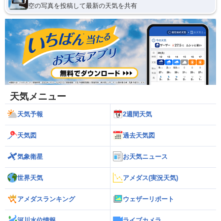
空の写真を投稿して最新の天気を共有
天気メニュー
天気予報
2週間天気
天気図
過去天気図
気象衛星
お天気ニュース
世界天気
アメダス(実況天気)
アメダスランキング
ウェザーリポート
河川水位情報
ライブカメラ