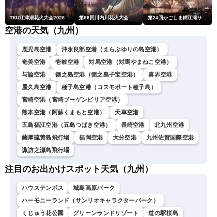
TKU江津湖花火大会2026
第68回川内川花火大会
第24回かごしま錦江湾サマーナイト大花火大会
空港の天気（九州）
鹿児島空港
沖永良部空港（えらぶゆりの島空港）
奄美空港
壱岐空港
対馬空港（対馬やまねこ空港）
与論空港
徳之島空港（徳之島子宝空港）
喜界空港
屋久島空港
種子島空港（コスモポート種子島）
宮崎空港（宮崎ブーゲンビリア空港）
熊本空港（阿蘇くまもと空港）
天草空港
五島福江空港（五島つばき空港）
長崎空港
北九州空港
薩摩硫黄島飛行場
福岡空港
大分空港
九州佐賀国際空港
諏訪之瀬島飛行場
注目のお出かけスポット天気（九州）
ハウステンボス
城島高原パーク
ハーモニーランド（サンリオキャラクターパーク）
くじゅう花公園
グリーンランドリゾート
道の駅桜島