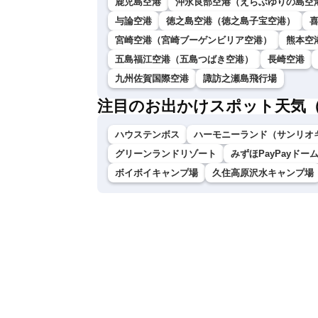
鹿児島空港
沖永良部空港（えらぶゆりの島空
与論空港
徳之島空港（徳之島子宝空港）
宮崎空港（宮崎ブーゲンビリア空港）
熊本空
五島福江空港（五島つばき空港）
長崎空港
九州佐賀国際空港
諏訪之瀬島飛行場
注目のお出かけスポット天気
ハウステンボス
ハーモニーランド（サンリオ
グリーンランドリゾート
みずほPayPayドー
ボイボイキャンプ場
久住高原沢水キャンプ場