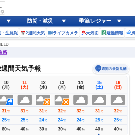
OUTDOOR FIELD
防災・減災
季節/レジャー
報・注意報
2週間天気
ライブカメラ
天気図
避難情報
IELD
進路
Dの2週間天気予報
週間の最新見解
10
11
12
13
14
15
16
(月)
(火)
(水)
(木)
(金)
(土)
(日)
31
31
31
32
32
31
32
3
℃
℃
℃
℃
℃
℃
℃
25
25
24
24
24
25
25
2
℃
℃
℃
℃
℃
℃
℃
60
40
30
30
40
40
40
4
%
%
%
%
%
%
%