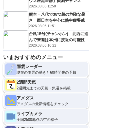
ウス座流星群」観測チャンス
2026.08.06 11:50
熊本・八代で38℃超の危険な暑
さ 西日本を中心に熱中症警戒
2026.08.06 11:51
台風15号(チャンホン) 北西に進
んで来週は本州に接近の可能性
2026.08.06 10:22
いまおすすめのメニュー
雨雲レーダー
現在の雨雲の動きと60時間先の予報
2週間天気
2週間先までの天気・気温を掲載
アメダス
アメダスの最新情報をチェック
ライブカメラ
全国2500地点の空の様子