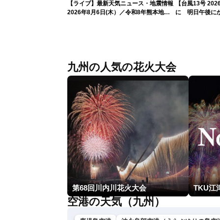
【ライブ】最新天気ニュース・地震情報
【台風13号 2
2026年8月6日(木）／令和8年熊本地震
に 明日午後に
情報／台風13号が大東島地方に最接近
過する見込み 早
沖縄は荒天警戒 〈ウェザーニュース
10時更新
LiVEコーヒータイム・魚住茉由／山口剛
央〉
九州の人気の花火大会
第68回川内川花火大会
TKU江
空港の天気（九州）