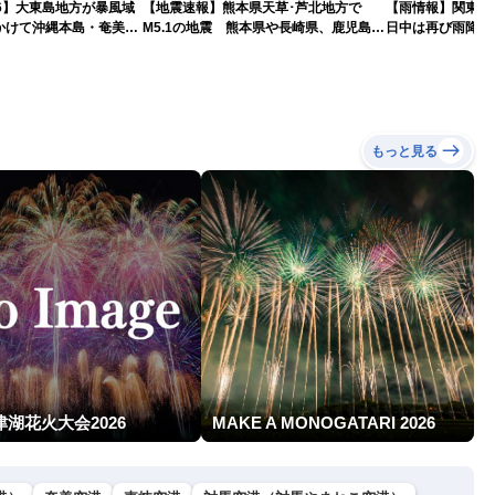
026】大東島地方が暴風域
【地震速報】熊本県天草･芦北地方で
【雨情報】関東
かけて沖縄本島・奄美通
M5.1の地震 熊本県や長崎県、鹿児島県
日中は再び雨降り
めの備えを ※8月6日
で震度4を観測
もっと見る
津湖花火大会2026
MAKE A MONOGATARI 2026