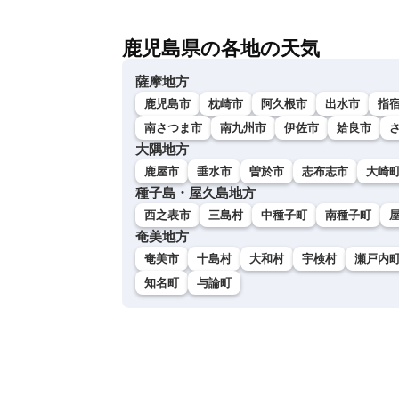
鹿児島県の各地の天気
薩摩地方
鹿児島市
枕崎市
阿久根市
出水市
指
南さつま市
南九州市
伊佐市
姶良市
大隅地方
鹿屋市
垂水市
曽於市
志布志市
大崎
種子島・屋久島地方
西之表市
三島村
中種子町
南種子町
奄美地方
奄美市
十島村
大和村
宇検村
瀬戸内
知名町
与論町