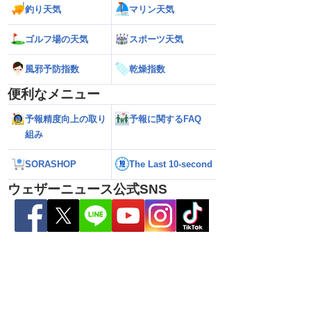
は通勤通学時も弱い雨
【台風15号 2026年】日本の東の海上に
【台風13号 202
釣り天気
マリン天気
やすい
近づいてくる可能性 今後の進路に注意
に接近 接近前から
（6日3時更新）
時更新）
ゴルフ場の天気
スポーツ天気
風邪予防指数
乾燥指数
便利なメニュー
予報精度向上の取り
予報に関するFAQ
組み
SORASHOP
The Last 10-second
ウェザーニュース公式SNS