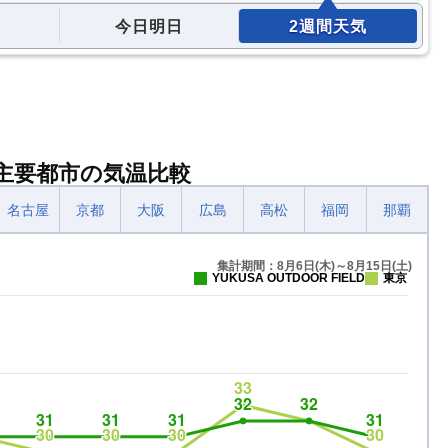
今日明日
2週間天気
LDと主要都市の気温比較
名古屋
京都
大阪
広島
高松
福岡
那覇
集計期間：8月6日(木)～8月15日(土)
YUKUSA OUTDOOR FIELD
東京