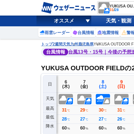
YUKUSA 
31
/
28
オススメ
天気・観測
雨雲レーダー
台風情報
地震情報
警
トップ
2週間天気
九州
鹿児島県
YUKUSA OUTDOOR F
台風情報
台風13号・15号｜今後の予想
YUKUSA OUTDOOR FIEL
3
4
5
6
7
8
9
日
(月)
(火)
(水)
(木)
(金)
(土)
(日)
天気
最高
36
33
33
31
29
30
31
℃
℃
℃
℃
℃
℃
℃
最低
27
27
26
28
27
27
26
℃
℃
℃
℃
℃
℃
℃
降水
0
1
0
60
60
60
60
ミリ
ミリ
ミリ
%
%
%
%