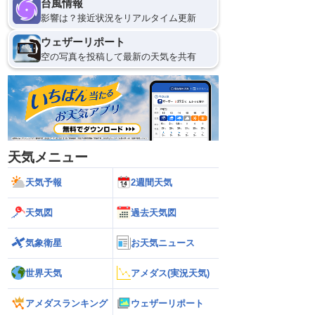
台風情報
影響は？接近状況をリアルタイム更新
ウェザーリポート
空の写真を投稿して最新の天気を共有
天気メニュー
天気予報
2週間天気
天気図
過去天気図
気象衛星
お天気ニュース
世界天気
アメダス(実況天気)
アメダスランキング
ウェザーリポート