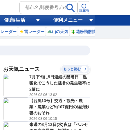
現在地
健康/生活
便利メニュー
風レーダー
雷レーダー
山の天気
花粉飛散情報
世界天気
お天気ニュース
もっと読む
17
18
19
20
7月下旬に5日連続の酷暑日 温
(月)
(火)
(水)
(木)
予報の
暖化でこうした猛暑の発生確率は
E
E
E
E
信頼度
高
2倍に
A
2026.08.06 13:02
B
【台風13号】交通・観光・農
C
1
32
32
33
D
業・漁業など約107億円の経済影
℃
℃
℃
℃
E
響のおそれ
4
24
25
25
低
℃
℃
℃
℃
2026.08.06 10:15
？
0
40
40
40
来週の8月12日(水)夜は「ペルセ
%
%
%
%