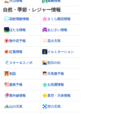
火山情報
避難情報
自然・季節・レジャー情報
花粉飛散情報
さくら開花情報
ほたる情報
あじさい情報
熱中症予報
花火天気
紅葉情報
イルミネーション
スキー＆スノボ
初日の出
初詣
天気痛予報
服装予報
お洗濯情報
紫外線情報
星空・天体情報
山の天気
空の天気