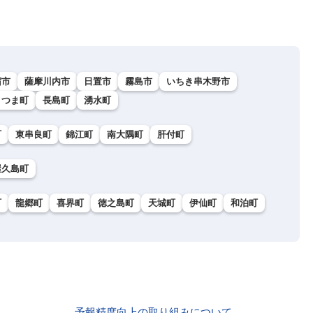
宿市
薩摩川内市
日置市
霧島市
いちき串木野市
さつま町
長島町
湧水町
町
東串良町
錦江町
南大隅町
肝付町
屋久島町
町
龍郷町
喜界町
徳之島町
天城町
伊仙町
和泊町
予報精度向上の取り組みについて