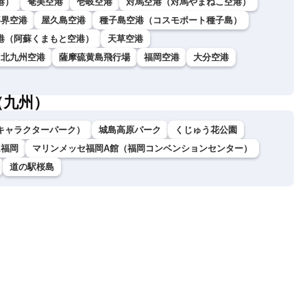
港）
奄美空港
壱岐空港
対馬空港（対馬やまねこ空港）
喜界空港
屋久島空港
種子島空港（コスモポート種子島）
港（阿蘇くまもと空港）
天草空港
北九州空港
薩摩硫黄島飛行場
福岡空港
大分空港
（九州）
キャラクターパーク）
城島高原パーク
くじゅう花公園
ム福岡
マリンメッセ福岡A館（福岡コンベンションセンター）
道の駅桜島