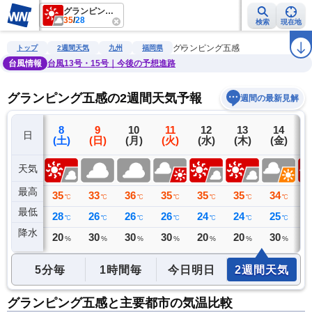
グランピング五感
35
/
28
検索
現在地
雨雲レーダー
台風情報
地震情報
警報・注意報
2週間天気
ラ
グランピング五感
トップ
2週間天気
九州
福岡県
台風情報
台風13号・15号｜今後の予想進路
グランピング五感の2週間天気予報
週間の最新見解
7
8
9
10
11
12
13
14
日
(金)
(土)
(日)
(月)
(火)
(水)
(木)
(金)
(
天気
最高
36
35
33
36
35
35
35
34
3
℃
℃
℃
℃
℃
℃
℃
℃
最低
29
28
26
26
26
24
24
25
2
℃
℃
℃
℃
℃
℃
℃
℃
降水
0
20
30
30
30
20
20
30
2
ミリ
%
%
%
%
%
%
%
5分毎
1時間毎
今日明日
2週間天気
グランピング五感と主要都市の気温比較