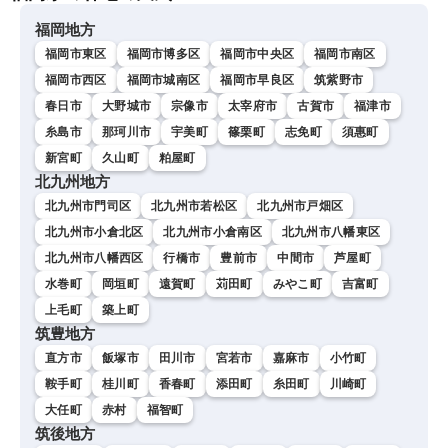
福岡地方
福岡市東区
福岡市博多区
福岡市中央区
福岡市南区
福岡市西区
福岡市城南区
福岡市早良区
筑紫野市
春日市
大野城市
宗像市
太宰府市
古賀市
福津市
糸島市
那珂川市
宇美町
篠栗町
志免町
須惠町
新宮町
久山町
粕屋町
北九州地方
北九州市門司区
北九州市若松区
北九州市戸畑区
北九州市小倉北区
北九州市小倉南区
北九州市八幡東区
北九州市八幡西区
行橋市
豊前市
中間市
芦屋町
水巻町
岡垣町
遠賀町
苅田町
みやこ町
吉富町
上毛町
築上町
筑豊地方
直方市
飯塚市
田川市
宮若市
嘉麻市
小竹町
鞍手町
桂川町
香春町
添田町
糸田町
川崎町
大任町
赤村
福智町
筑後地方