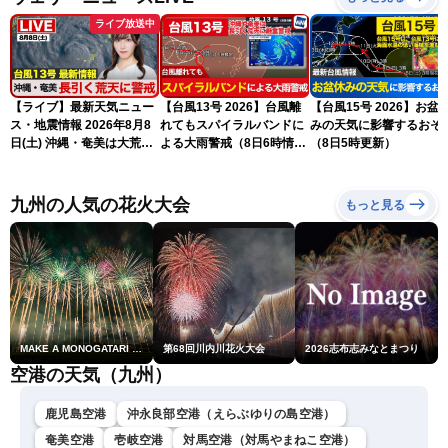
ライブ放送中
【ライブ】最新天気ニュー
【台風13号 2026】台風離
【台風15号 2026】お盆
ス・地震情報 2026年8月8
れてもスパイラルバンドに
みの天気に影響するおそ
日(土) 沖縄・奄美は大荒れ
よる大雨警戒（8日6時情
（8日5時更新）
の天気が続く／令和8年熊
報）
本地震情報〈ウェザーニュ
ースLiVEサンシャイン・魚
九州の人気の花火大会
もっと見る
住茉由／山口剛央〉
MAKE A MONOGATARI 2026
第68回川内川花火大会
2026志布志みなとまつり
空港の天気（九州）
鹿児島空港
沖永良部空港（えらぶゆりの島空港）
奄美空港
壱岐空港
対馬空港（対馬やまねこ空港）