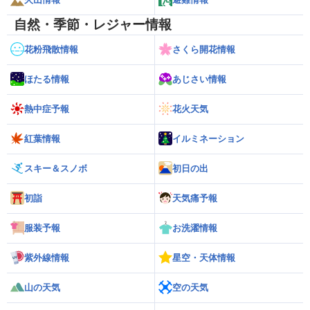
自然・季節・レジャー情報
花粉飛散情報
さくら開花情報
ほたる情報
あじさい情報
熱中症予報
花火天気
紅葉情報
イルミネーション
スキー＆スノボ
初日の出
初詣
天気痛予報
服装予報
お洗濯情報
紫外線情報
星空・天体情報
山の天気
空の天気