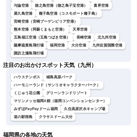
与論空港
徳之島空港（徳之島子宝空港）
喜界空港
屋久島空港
種子島空港（コスモポート種子島）
宮崎空港（宮崎ブーゲンビリア空港）
熊本空港（阿蘇くまもと空港）
天草空港
五島福江空港（五島つばき空港）
長崎空港
北九州空港
薩摩硫黄島飛行場
福岡空港
大分空港
九州佐賀国際空港
諏訪之瀬島飛行場
注目のお出かけスポット天気（九州）
ハウステンボス
城島高原パーク
ハーモニーランド（サンリオキャラクターパーク）
くじゅう花公園
グリーンランドリゾート
マリンメッセ福岡A館（福岡コンベンションセンター）
みずほPayPayドーム福岡
久住高原沢水キャンプ場
道の駅桜島
クラサスドーム大分
福岡県の各地の天気