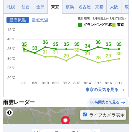
札幌
仙台
金沢
東京
横浜
名古屋
京都
大阪
広
集計期間：8月8日(土)～8月17日(月)
最高気温
最低気温
グランピング五感
東京
東京の天気を見る
雨雲レーダー
60時間先まで見る