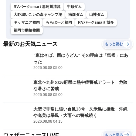
RVパークsmart 那珂川清滝
牛頸ダム
大野城いこいの森キャンプ場
南畑ダム
山神ダム
キッザニア福岡
ららぽーと福岡
RVパークsmart 博多
福岡市動植物園
最新のお天気ニュース
もっと読む
“東はそば、西はうどん” その理由は「気候」にあ
った
2026.08.08 05:00
東北〜九州の16府県に熱中症警戒アラート 危険
な暑さに警戒
2026.08.08 05:00
大型で非常に強い台風13号 久米島に接近 沖縄
や奄美は暴風・大雨への警戒続く
2026.08.08 04:15
ウェザーニュースLiVE
もっと見る