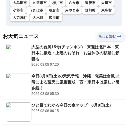
大牟田市
久留米市
柳川市
八女市
筑後市
大川市
小郡市
うきは市
朝倉市
みやま市
筑前町
東峰村
大刀洗町
大木町
広川町
お天気ニュース
もっと読む
大型の台風15号(チャンホン) 来週は北日本・東
日本に接近・上陸のおそれ お盆休みの移動に影
響も
2026.08.08 07:20
今日8月8日(土)の天気予報 沖縄・奄美は台風13
号による荒天に厳重警戒 西・東日本は厳しい暑
さ続く
2026.08.08 05:30
ひと目でわかる今日の傘マップ 8月8日(土)
2026.08.08 06:15