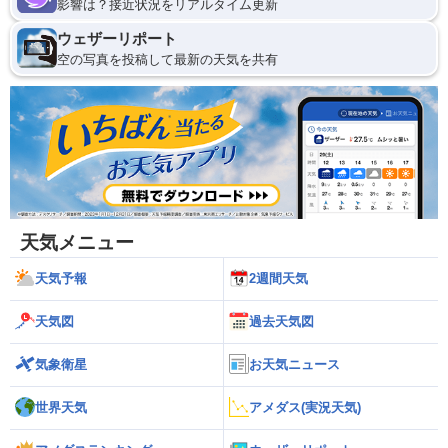
影響は？接近状況をリアルタイム更新
ウェザーリポート
空の写真を投稿して最新の天気を共有
天気メニュー
天気予報
2週間天気
天気図
過去天気図
気象衛星
お天気ニュース
世界天気
アメダス(実況天気)