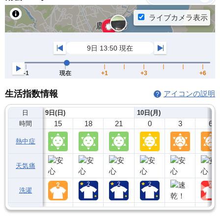
生活指数情報
アイコンの説明
日
9日(日)
10日(月)
15
18
21
0
3
6
時間
熱中症
天気痛
洗濯