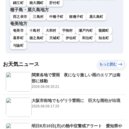
錦江町
南大隅町
肝付町
種子島・屋久島地方
西之表市
三島村
中種子町
南種子町
屋久島町
奄美地方
奄美市
十島村
大和村
宇検村
瀬戸内町
龍郷町
喜界町
徳之島町
天城町
伊仙町
和泊町
知名町
与論町
お天気ニュース
もっと読む
関東各地で雷雨 夜になり激しい雨のエリアは南
部に移動
2026.08.09 20:21
大阪市街地でもゲリラ雷雨に 巨大な雨柱が出現
2026.08.09 17:25
明日8月10日(月)の熱中症警戒アラート 愛知県や