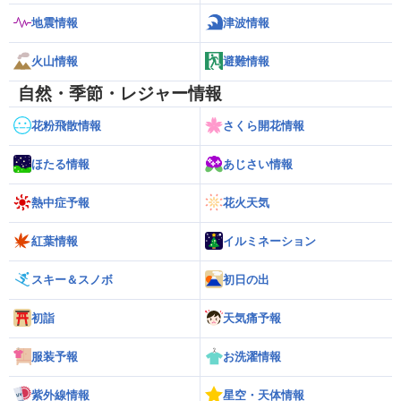
地震情報
津波情報
火山情報
避難情報
自然・季節・レジャー情報
花粉飛散情報
さくら開花情報
ほたる情報
あじさい情報
熱中症予報
花火天気
紅葉情報
イルミネーション
スキー＆スノボ
初日の出
初詣
天気痛予報
服装予報
お洗濯情報
紫外線情報
星空・天体情報