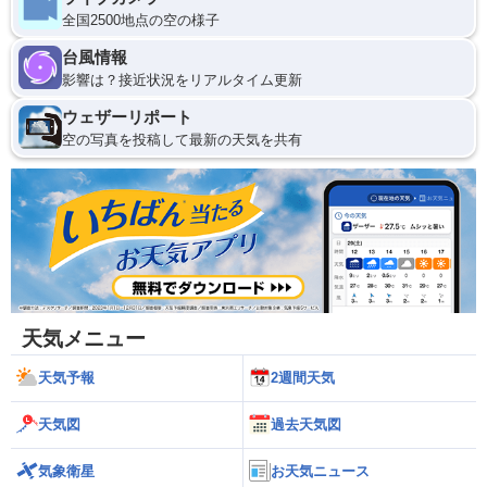
全国2500地点の空の様子
台風情報
影響は？接近状況をリアルタイム更新
ウェザーリポート
空の写真を投稿して最新の天気を共有
天気メニュー
天気予報
2週間天気
天気図
過去天気図
気象衛星
お天気ニュース