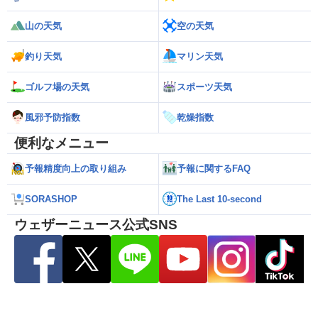
山の天気
空の天気
釣り天気
マリン天気
ゴルフ場の天気
スポーツ天気
風邪予防指数
乾燥指数
便利なメニュー
予報精度向上の取り組み
予報に関するFAQ
SORASHOP
The Last 10-second
ウェザーニュース公式SNS