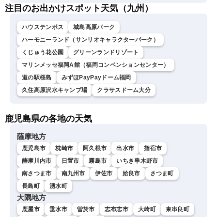
注目のお出かけスポット天気（九州）
ハウステンボス
城島高原パーク
ハーモニーランド（サンリオキャラクターパーク）
くじゅう花公園
グリーンランドリゾート
マリンメッセ福岡A館（福岡コンベンションセンター）
道の駅桜島
みずほPayPayドーム福岡
久住高原沢水キャンプ場
クラサスドーム大分
鹿児島県の各地の天気
薩摩地方
鹿児島市
枕崎市
阿久根市
出水市
指宿市
薩摩川内市
日置市
霧島市
いちき串木野市
南さつま市
南九州市
伊佐市
姶良市
さつま町
長島町
湧水町
大隅地方
鹿屋市
垂水市
曽於市
志布志市
大崎町
東串良町