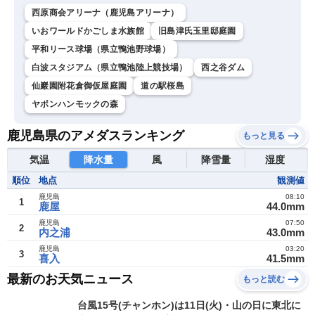
西原商会アリーナ（鹿児島アリーナ）
いおワールドかごしま水族館
旧島津氏玉里邸庭園
平和リース球場（県立鴨池野球場）
白波スタジアム（県立鴨池陸上競技場）
西之谷ダム
仙巖園附花倉御仮屋庭園
道の駅桜島
ヤボンハンモックの森
鹿児島県のアメダスランキング
もっと見る
気温
降水量
風
降雪量
湿度
順位
地点
観測値
鹿児島
08:10
1
鹿屋
44.0mm
鹿児島
07:50
2
内之浦
43.0mm
鹿児島
03:20
3
喜入
41.5mm
最新のお天気ニュース
もっと読む
台風15号(チャンホン)は11日(火)・山の日に東北に