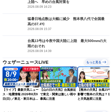
上陸へ 早めの台風対策を
2026.08.09 16:23
猛暑日地点数は大幅に減少 熊本県八代で全国最
高の37.4℃
2026.08.09 15:37
台風13号は今夜中国大陸に上陸 最大500mmの大
雨のおそれ
2026.08.09 14:39
ウェザーニュースLiVE
もっと見る
ライブ放送中
【ライブ】最新天気ニュー
【山の日の天気】台風接近
【熊本の天気】台風15号
ス・地震情報 2026年8月9
で東北・関東は激しい雨や
影響で熊本の天気は？ 猛
日(日) ／東北・東日本は急
暴風に注意
と天気急変に注意
な雷雨に注意〈ウェザーニ
ュースLiVEムーン・駒木結