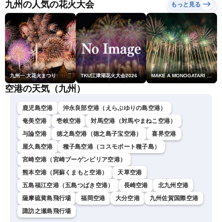
衣／芳野達郎〉
九州の人気の花火大会
もっと見る
九州一 大花火まつり
TKU江津湖花火大会2026
MAKE A MONOGATARI 2026
空港の天気（九州）
鹿児島空港
沖永良部空港（えらぶゆりの島空港）
奄美空港
壱岐空港
対馬空港（対馬やまねこ空港）
与論空港
徳之島空港（徳之島子宝空港）
喜界空港
屋久島空港
種子島空港（コスモポート種子島）
宮崎空港（宮崎ブーゲンビリア空港）
熊本空港（阿蘇くまもと空港）
天草空港
五島福江空港（五島つばき空港）
長崎空港
北九州空港
薩摩硫黄島飛行場
福岡空港
大分空港
九州佐賀国際空港
諏訪之瀬島飛行場