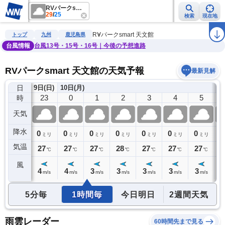
RVパークsmart 天文館
29
/
25
検索
現在地
雨雲レーダー
台風情報
地震情報
警報・注意報
2週間天気
ラ
RVパークsmart 天文館
トップ
九州
鹿児島県
台風情報
台風13号・15号・16号｜今後の予想進路
RVパークsmart 天文館の天気予報
最新見解
日
9日(日)
10日(月)
22
23
0
1
2
3
4
5
時
天気
降水
0
0
0
0
0
0
0
0
0
ミリ
ミリ
ミリ
ミリ
ミリ
ミリ
ミリ
ミリ
気温
27
27
27
27
28
27
27
27
2
℃
℃
℃
℃
℃
℃
℃
℃
風
4
4
4
3
3
3
3
3
2
m/s
m/s
m/s
m/s
m/s
m/s
m/s
m/s
5分毎
1時間毎
今日明日
2週間天気
雨雲レーダー
60時間先まで見る