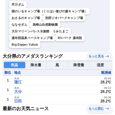
芹川ダム
猫のいるキャンプ場（くりはい遊びの森キャンプ場）
おさるのキャンプ場
別府ジオパークキャンプ場
ななせダム
高崎山自然動物園
大分マリーンパレス水族館 うみたまご
湯布院温泉ベースキャンプ場
RVパーク 湯布院
Big Dipper Yufuin
大分県のアメダスランキング
もっと見る
気温
降水量
風
降雪量
湿度
順位
地点
観測値
大分
02:45
1
蒲江
28.2℃
大分
00:12
1
大分
28.2℃
大分
00:39
1
日田
28.2℃
最新のお天気ニュース
もっと読む