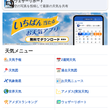
ウェザーリポート
空の写真を投稿して最新の天気を共有
天気メニュー
天気予報
2週間天気
天気図
過去天気図
気象衛星
お天気ニュース
世界天気
アメダス(実況天気)
アメダスランキング
ウェザーリポート