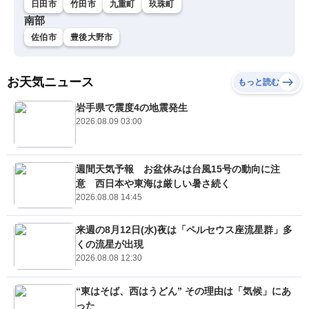
日田市
竹田市
九重町
玖珠町
南部
佐伯市
豊後大野市
お天気ニュース
もっと読む
岩手県で震度4の地震発生
2026.08.09 03:00
週間天気予報 お盆休みは台風15号の動向に注
意 西日本や東海は厳しい暑さ続く
2026.08.08 14:45
来週の8月12日(水)夜は「ペルセウス座流星群」多
くの流星が出現
2026.08.08 12:30
“東はそば、西はうどん” その理由は「気候」にあ
った