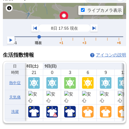
生活指数情報
アイコンの説明
日
8日(土)
9日(日)
21
0
3
6
9
12
時間
熱中症
天気痛
洗濯