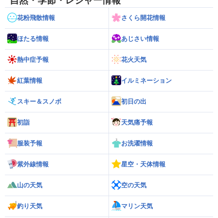
自然・季節・レジャー情報
花粉飛散情報
さくら開花情報
ほたる情報
あじさい情報
熱中症予報
花火天気
紅葉情報
イルミネーション
スキー＆スノボ
初日の出
初詣
天気痛予報
服装予報
お洗濯情報
紫外線情報
星空・天体情報
山の天気
空の天気
釣り天気
マリン天気