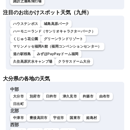
諏訪之瀬島飛行場
注目のお出かけスポット天気（九州）
ハウステンボス
城島高原パーク
ハーモニーランド（サンリオキャラクターパーク）
くじゅう花公園
グリーンランドリゾート
マリンメッセ福岡A館（福岡コンベンションセンター）
道の駅桜島
みずほPayPayドーム福岡
久住高原沢水キャンプ場
クラサスドーム大分
大分県の各地の天気
中部
大分市
別府市
臼杵市
津久見市
杵築市
由布市
日出町
北部
中津市
豊後高田市
宇佐市
国東市
姫島村
西部