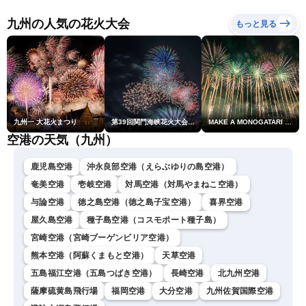
震情報〈ウェザーニュース
LiVE〉
九州の人気の花火大会
もっと見る
九州一 大花火まつり
第39回関門海峡花火大会(門司側)
MAKE A MONOGATARI 2026
空港の天気（九州）
鹿児島空港
沖永良部空港（えらぶゆりの島空港）
奄美空港
壱岐空港
対馬空港（対馬やまねこ空港）
与論空港
徳之島空港（徳之島子宝空港）
喜界空港
屋久島空港
種子島空港（コスモポート種子島）
宮崎空港（宮崎ブーゲンビリア空港）
熊本空港（阿蘇くまもと空港）
天草空港
五島福江空港（五島つばき空港）
長崎空港
北九州空港
薩摩硫黄島飛行場
福岡空港
大分空港
九州佐賀国際空港