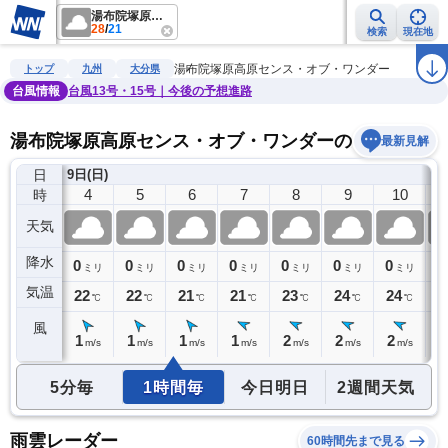
湯布院塚原高原センス・オブ・ワンダー
28
/
21
検索
現在地
雨雲レーダー
台風情報
地震情報
警報・注意報
2週間天気
ラ
湯布院塚原高原センス・オブ・ワンダー
トップ
九州
大分県
台風情報
台風13号・15号｜今後の予想進路
湯布院塚原高原センス・オブ・ワンダーの天気予報
最新見解
日
9日(日)
3
4
5
6
7
8
9
10
時
天気
降水
0
0
0
0
0
0
0
0
0
ミリ
ミリ
ミリ
ミリ
ミリ
ミリ
ミリ
ミリ
気温
22
22
22
21
21
23
24
24
2
℃
℃
℃
℃
℃
℃
℃
℃
風
2
1
1
1
1
2
2
2
2
m/s
m/s
m/s
m/s
m/s
m/s
m/s
m/s
5分毎
1時間毎
今日明日
2週間天気
雨雲レーダー
60時間先まで見る