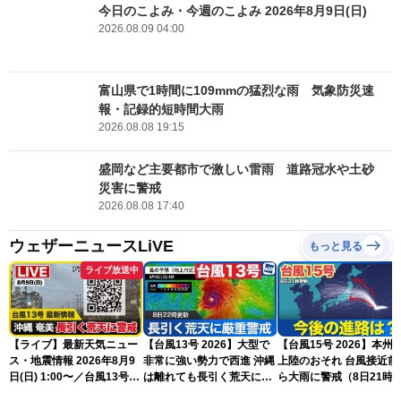
今日のこよみ・今週のこよみ 2026年8月9日(日)
2026.08.09 04:00
富山県で1時間に109mmの猛烈な雨 気象防災速
報・記録的短時間大雨
2026.08.08 19:15
盛岡など主要都市で激しい雷雨 道路冠水や土砂
災害に警戒
2026.08.08 17:40
ウェザーニュースLiVE
もっと見る
ライブ放送中
【ライブ】最新天気ニュー
【台風13号 2026】大型で
【台風15号 2026】本州
ス・地震情報 2026年8月9
非常に強い勢力で西進 沖縄
上陸のおそれ 台風接近前
日(日) 1:00〜／台風13号・
は離れても長引く荒天に厳
ら大雨に警戒（8日21時
15号情報 令和8年熊本地
重警戒(8日22時更新)
新）